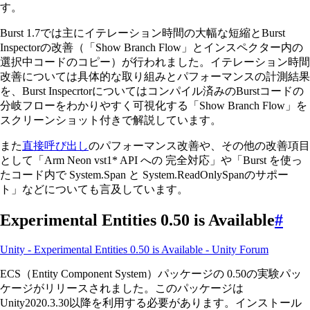
す。
Burst 1.7では主にイテレーション時間の大幅な短縮とBurst
Inspectorの改善（「Show Branch Flow」とインスペクター内の
選択中コードのコピー）が行われました。イテレーション時間
改善については具体的な取り組みとパフォーマンスの計測結果
を、Burst Inspecrtorについてはコンパイル済みのBurstコードの
分岐フローをわかりやすく可視化する「Show Branch Flow」を
スクリーンショット付きで解説しています。
また
直接呼び出し
のパフォーマンス改善や、その他の改善項目
として「Arm Neon vst1* API への 完全対応」や「Burst を使っ
たコード内で System.Span と System.ReadOnlySpanのサポー
ト」などについても言及しています。
Experimental Entities 0.50 is Available
#
Unity - Experimental Entities 0.50 is Available - Unity Forum
ECS（Entity Component System）パッケージの 0.50の実験パッ
ケージがリリースされました。このパッケージは
Unity2020.3.30以降を利用する必要があります。インストール