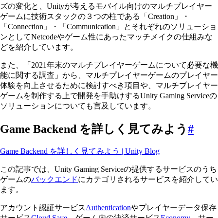
ズの変化と、Unityが考えるモバイル向けのマルチプレイヤー
ゲームに技術スタックの３つの柱である「Creation」・
「Connection」・「Communication」とそれぞれのソリューショ
ンとしてNetcodeやゲーム性にあったマッチメイクの仕組みな
どを紹介しています。
また、「2021年末のマルチプレイヤーゲームについて必要な機
能に関する調査」から、マルチプレイヤーゲームのプレイヤー
体験を向上させるために検討すべき項目や、マルチプレイヤー
ゲームを制作する上で開発を手助けするUnity Gaming Serviceの
ソリューションについても言及しています。
Game Backend を詳しく見てみよう
#
Game Backend を詳しく見てみよう | Unity Blog
この記事では、Unity Gaming Serviceの提供するサービスのうち
ゲームの
バックエンド
にカテゴリされるサービスを紹介してい
ます。
アカウント認証サービス
Authentication
やプレイヤーデータ保存
サービス
Cloud Save
、ゲーム内の決済サービス
Economy
、サー