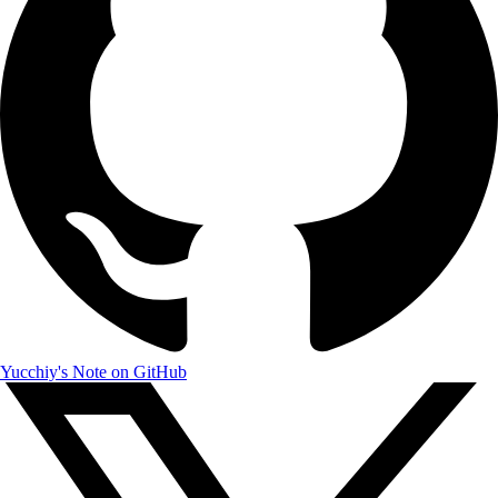
Yucchiy's Note on GitHub