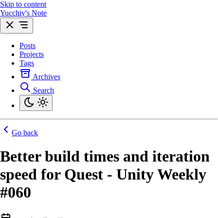
Skip to content
Yucchiy's Note
Posts
Projects
Tags
Archives
Search
Go back
Better build times and iteration
speed for Quest - Unity Weekly
#060