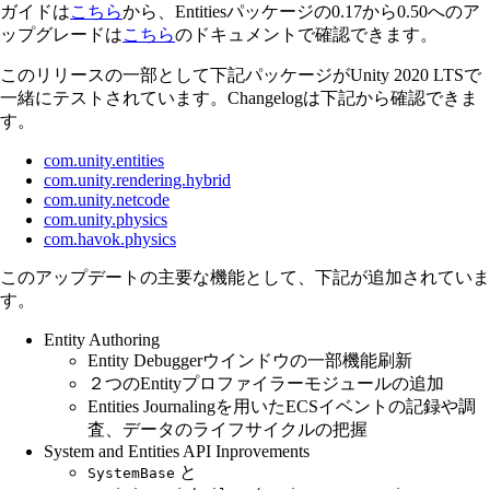
ガイドは
こちら
から、Entitiesパッケージの0.17から0.50へのア
ップグレードは
こちら
のドキュメントで確認できます。
このリリースの一部として下記パッケージがUnity 2020 LTSで
一緒にテストされています。Changelogは下記から確認できま
す。
com.unity.entities
com.unity.rendering.hybrid
com.unity.netcode
com.unity.physics
com.havok.physics
このアップデートの主要な機能として、下記が追加されていま
す。
Entity Authoring
Entity Debuggerウインドウの一部機能刷新
２つのEntityプロファイラーモジュールの追加
Entities Journalingを用いたECSイベントの記録や調
査、データのライフサイクルの把握
System and Entities API Inprovements
と
SystemBase