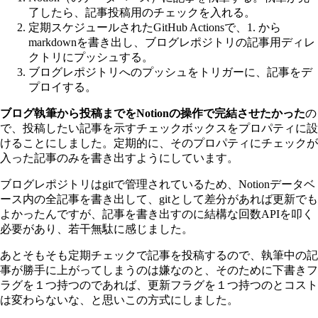
了したら、記事投稿用のチェックを入れる。
定期スケジュールされたGitHub Actionsで、1. から
markdownを書き出し、ブログレポジトリの記事用ディレ
クトリにプッシュする。
ブログレポジトリへのプッシュをトリガーに、記事をデ
プロイする。
ブログ執筆から投稿までをNotionの操作で完結させたかった
の
で、投稿したい記事を示すチェックボックスをプロパティに設
けることにしました。定期的に、そのプロパティにチェックが
入った記事のみを書き出すようにしています。
ブログレポジトリはgitで管理されているため、Notionデータベ
ース内の全記事を書き出して、gitとして差分があれば更新でも
よかったんですが、記事を書き出すのに結構な回数APIを叩く
必要があり、若干無駄に感じました。
あとそもそも定期チェックで記事を投稿するので、執筆中の記
事が勝手に上がってしまうのは嫌なのと、そのために下書きフ
ラグを１つ持つのであれば、更新フラグを１つ持つのとコスト
は変わらないな、と思いこの方式にしました。