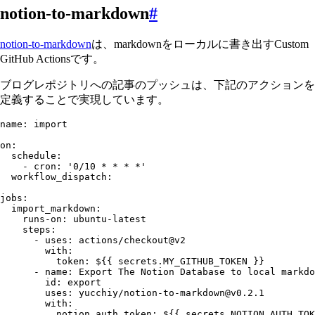
notion-to-markdown
#
notion-to-markdown
は、markdownをローカルに書き出すCustom
GitHub Actionsです。
ブログレポジトリへの記事のプッシュは、下記のアクションを
定義することで実現しています。
name
:
 import
on
:
  schedule
:
    - 
cron
:
 '
0/10 * * * *
'
  workflow_dispatch
:
jobs
:
  import_markdown
:
    runs-on
:
 ubuntu-latest
    steps
:
      - 
uses
:
 actions/checkout@v2
        with
:
          token
:
 ${{ secrets.MY_GITHUB_TOKEN }}
      - 
name
:
 Export The Notion Database to local markdo
        id
:
 export
        uses
:
 yucchiy/
notion-to-markdown@v0.2.1
        with
:
          notion_auth_token
:
 ${{ secrets.NOTION_AUTH_TOK