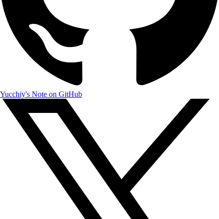
Yucchiy's Note on GitHub