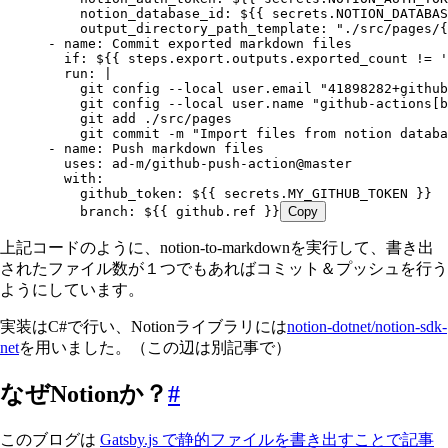
          notion_database_id
:
 ${{ secrets.NOTION_DATABAS
          output_directory_path_template
:
 "
./src/pages/{
      - 
name
:
 Commit exported markdown files
        if
:
 ${{ steps.export.outputs.exported_count != '
        run
:
 |
          git config --local user.email "41898282+githu
          git config --local user.name "github-actions[b
          git add ./src/pages
          git commit -m "Import files from notion databa
      - 
name
:
 Push markdown files
        uses
:
 ad-m/github-push-action@master
        with
:
          github_token
:
 ${{ secrets.MY_GITHUB_TOKEN }}
          branch
:
 ${{ github.ref }}
Copy
上記コードのように、notion-to-markdownを実行して、書き出
されたファイル数が１つでもあればコミット＆プッシュを行う
ようにしています。
実装はC#で行い、Notionライブラリには
notion-dotnet/notion-sdk-
net
を用いました。（この辺は別記事で）
なぜNotionか？
#
このブログは
Gatsby.js で静的ファイルを書き出すことで記事