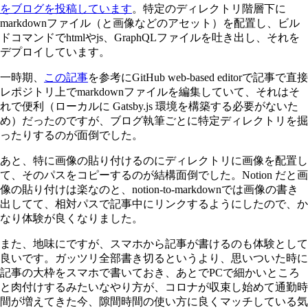
をブログを投稿しています
。特定のディレクトリ階層下に
markdownファイル（と画像などのアセット）を配置し、ビル
ドコマンドでhtmlやjs、GraphQLファイルを吐き出し、それを
デプロイしています。
一時期、
この記事
を参考にGitHub web-based editorで記事で直接
レポジトリ上でmarkdownファイルを編集していて、それはそ
れで便利（ローカルに Gatsby.js 環境を構築する必要がないた
め）だったのですが、ブログ執筆ごとに特定ディレクトリを掘
ったりするのが面倒でした。
あと、特に画像の貼り付けるのにディレクトリに画像を配置し
て、そのパスをコピーするのが結構面倒でした。Notion だと画
像の貼り付けは楽なのと、notion-to-markdownでは画像の書き
出してて、相対パスで記事中にリンクするようにしたので、か
なり体験が良くなりました。
また、地味にですが、スマホから記事が書けるのも体験として
良いです。ガッツリ全部書き切るというより、思いついた時に
記事の大枠をスマホで書いておき、あとでPCで細かいところ
と肉付けするみたいなやり方が、コロナが収束し始めて通勤時
間が増えてきた今、隙間時間の使い方に良くマッチしている気