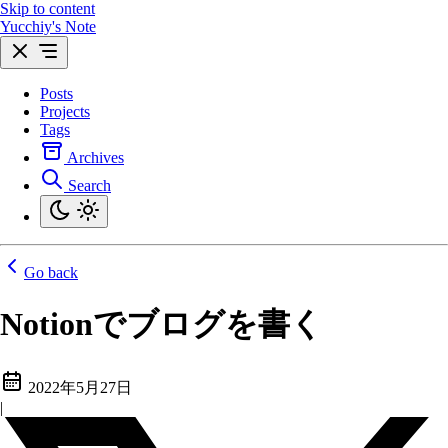
Skip to content
Yucchiy's Note
Posts
Projects
Tags
Archives
Search
Go back
Notionでブログを書く
2022年5月27日
|