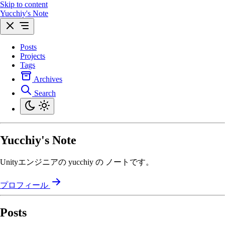
Skip to content
Yucchiy's Note
Posts
Projects
Tags
Archives
Search
Yucchiy's Note
Unityエンジニアの yucchiy の ノートです。
プロフィール
Posts