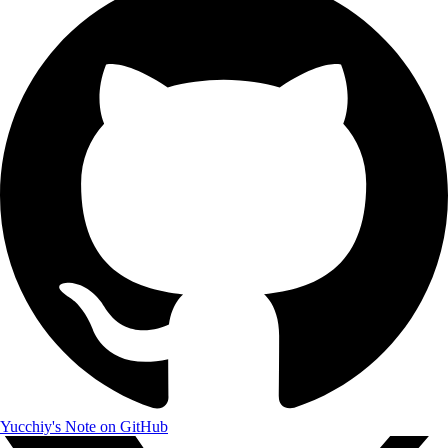
Yucchiy's Note on GitHub