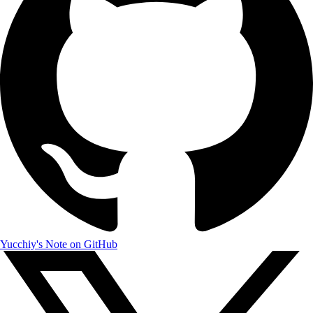
Yucchiy's Note on GitHub