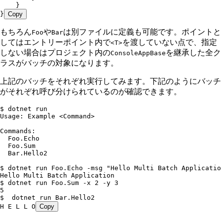
    }
}
Copy
もちろん
や
は別ファイルに定義も可能です。ポイントと
Foo
Bar
してはエントリーポイント内で
を渡していない点で、指定
<T>
しない場合はプロジェクト内の
を継承した全ク
ConsoleAppBase
ラスがバッチの対象になります。
上記のバッチをそれぞれ実行してみます。下記のようにバッチ
がそれぞれ呼び分けられているのが確認できます。
$ dotnet run
Usage: Example <Command>
Commands:
  Foo.Echo
  Foo.Sum
  Bar.Hello2
$ dotnet run Foo.Echo -msg "Hello Multi Batch Applicatio
Hello Multi Batch Application
$ dotnet run Foo.Sum -x 2 -y 3
5
$  dotnet run Bar.Hello2
H E L L O
Copy