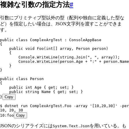
複雑な引数の指定方法
#
引数にプリミティブ型以外の型（配列や独自に定義した型な
ど）を指定したい場合は、JSON文字列を渡すことができま
す。
public
 class
 ComplexArgTest
 :
 ConsoleAppBase
{
    public
 void
 Foo
(
int
[] array
,
 Person
 person)
    {
        Console
.
WriteLine
(
string
.
Join
(
"
, 
"
,
 array));
        Console
.
WriteLine
(
person
.
Age
 +
 "
:
"
 +
 person
.
Name
    }
}
public
 class
 Person
{
    public
 int
 Age { 
get
; 
set
; }
    public
 string
 Name { 
get
; 
set
; }
}
Copy
$ dotnet run ComplexArgTest.Foo -array '[10,20,30]' -per
10, 20, 30
10:foo
Copy
JSONのシリアライズには
を用いている。も
System.Text.Json