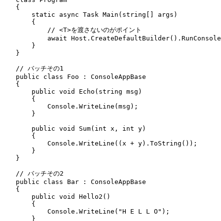
    {
        static
 async
 Task
 Main
(
string
[] args)
        {
            // <T>を渡さないのがポイント
            await
 Host
.
CreateDefaultBuilder
()
.
RunConsole
        }
    }
    // バッチその1
    public
 class
 Foo
 :
 ConsoleAppBase
    {
        public
 void
 Echo
(
string
 msg)
        {
            Console
.
WriteLine
(msg);
        }
        public
 void
 Sum
(
int
 x
,
 int
 y)
        {
            Console
.
WriteLine
((x 
+
 y)
.
ToString
());
        }
    }
    // バッチその2
    public
 class
 Bar
 :
 ConsoleAppBase
    {
        public
 void
 Hello2
()
        {
            Console
.
WriteLine
(
"
H E L L O
"
);
        }