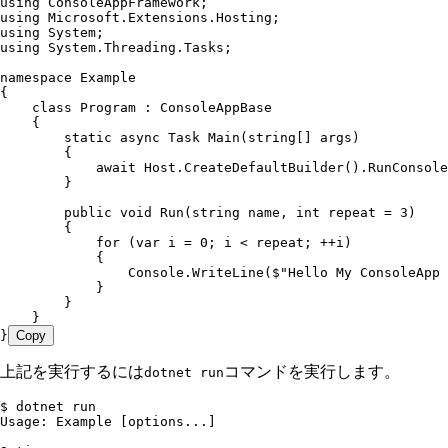
using
 ConsoleAppFramework
;
using
 Microsoft
.
Extensions
.
Hosting
;
using
 System
;
using
 System
.
Threading
.
Tasks
;
namespace
 Example
{
    class
 Program
 :
 ConsoleAppBase
    {
        static
 async
 Task
 Main
(
string
[] args)
        {
            await
 Host
.
CreateDefaultBuilder
()
.
RunConsole
        }
        public
 void
 Run
(
string
 name
,
 int
 repeat 
=
 3
)
        {
            for
 (
var
 i 
=
 0
; i 
<
 repeat; 
++
i)
            {
                Console
.
WriteLine
(
$"
Hello My ConsoleApp 
            }
        }
    }
}
Copy
上記を実行するには
コマンドを実行します。
dotnet run
$ dotnet run
Usage: Example [options...]