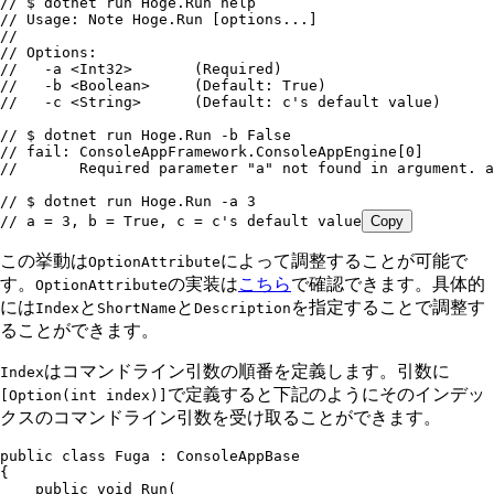
// $ dotnet run Hoge.Run help
// Usage: Note Hoge.Run [options...]
// 
// Options:
//   -a <Int32>       (Required)
//   -b <Boolean>     (Default: True)
//   -c <String>      (Default: c's default value)
// $ dotnet run Hoge.Run -b False
// fail: ConsoleAppFramework.ConsoleAppEngine[0]
//       Required parameter "a" not found in argument. a
// $ dotnet run Hoge.Run -a 3
// a = 3, b = True, c = c's default value
Copy
この挙動は
によって調整することが可能で
OptionAttribute
す。
の実装は
こちら
で確認できます。具体的
OptionAttribute
には
と
と
を指定することで調整す
Index
ShortName
Description
ることができます。
はコマンドライン引数の順番を定義します。引数に
Index
で定義すると下記のようにそのインデッ
[Option(int index)]
クスのコマンドライン引数を受け取ることができます。
public
 class
 Fuga
 :
 ConsoleAppBase
{
    public
 void
 Run
(