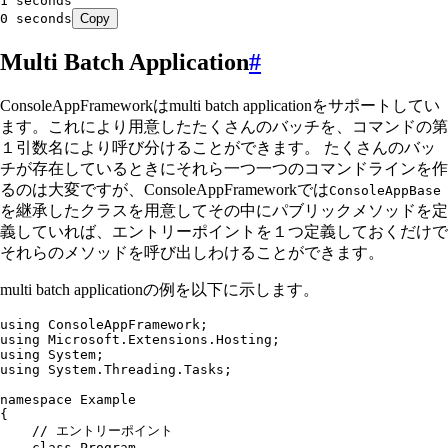
1 seconds
0 seconds
Copy
Multi Batch Application
#
ConsoleAppFrameworkはmulti batch applicationをサポートしてい
ます。これにより用意したたくさんのバッチを、コマンドの第
１引数名により呼び分けることができます。 たくさんのバッ
チが存在しているときにそれら一つ一つのコマンドラインを作
るのは大変ですが、ConsoleAppFrameworkでは
ConsoleAppBase
を継承したクラスを用意してその中にパブリックメソッドを定
義していれば、エントリーポイントを１つ定義しておくだけで
それらのメソッドを呼び出しわけることができます。
multi batch applicationの例を以下に示します。
using
 ConsoleAppFramework
;
using
 Microsoft
.
Extensions
.
Hosting
;
using
 System
;
using
 System
.
Threading
.
Tasks
;
namespace
 Example
{
    // エントリーポイント
    class
 Program