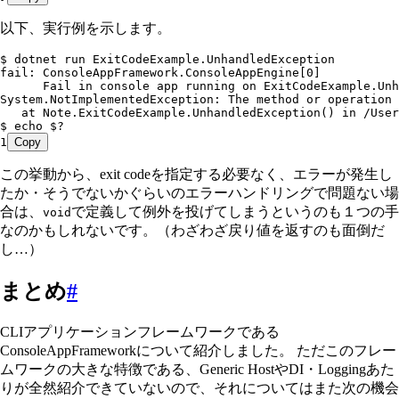
以下、実行例を示します。
$ dotnet run ExitCodeExample.UnhandledException
fail: ConsoleAppFramework.ConsoleAppEngine[0]
      Fail in console app running on ExitCodeExample.Un
System.NotImplementedException: The method or operation 
   at Note.ExitCodeExample.UnhandledException() in /User
$ echo $?
1
Copy
この挙動から、exit codeを指定する必要なく、エラーが発生し
たか・そうでないかぐらいのエラーハンドリングで問題ない場
合は、
で定義して例外を投げてしまうというのも１つの手
void
なのかもしれないです。（わざわざ戻り値を返すのも面倒だ
し…）
まとめ
#
CLIアプリケーションフレームワークである
ConsoleAppFrameworkについて紹介しました。 ただこのフレー
ムワークの大きな特徴である、Generic HostやDI・Loggingあた
りが全然紹介できていないので、それについてはまた次の機会