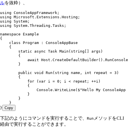
ル
を抜粋）、
using
 ConsoleAppFramework
;
using
 Microsoft
.
Extensions
.
Hosting
;
using
 System
;
using
 System
.
Threading
.
Tasks
;
namespace
 Example
{
    class
 Program
 :
 ConsoleAppBase
    {
        static
 async
 Task
 Main
(
string
[] args)
        {
            await
 Host
.
CreateDefaultBuilder
()
.
RunConsole
        }
        public
 void
 Run
(
string
 name
,
 int
 repeat 
=
 3
)
        {
            for
 (
var
 i 
=
 0
; i 
<
 repeat; 
++
i)
            {
                Console
.
WriteLine
(
$"
Hello My ConsoleApp 
            }
        }
    }
}
Copy
下記のようにコマンドを実行することで、
メソッドをCLI
Run
経由で実行することができます。