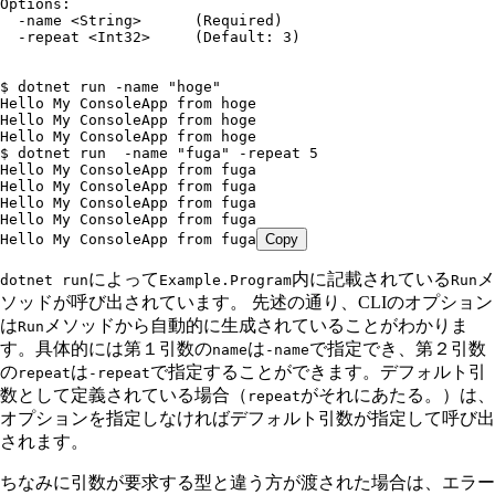
Options:
  -name <String>      (Required)
  -repeat <Int32>     (Default: 3)
$ dotnet run -name "hoge"
Hello My ConsoleApp from hoge
Hello My ConsoleApp from hoge
Hello My ConsoleApp from hoge
$ dotnet run  -name "fuga" -repeat 5
Hello My ConsoleApp from fuga
Hello My ConsoleApp from fuga
Hello My ConsoleApp from fuga
Hello My ConsoleApp from fuga
Hello My ConsoleApp from fuga
Copy
によって
内に記載されている
メ
dotnet run
Example.Program
Run
ソッドが呼び出されています。 先述の通り、CLIのオプション
は
メソッドから自動的に生成されていることがわかりま
Run
す。具体的には第１引数の
は
で指定でき、第２引数
name
-name
の
は
で指定することができます。デフォルト引
repeat
-repeat
数として定義されている場合（
がそれにあたる。）は、
repeat
オプションを指定しなければデフォルト引数が指定して呼び出
されます。
ちなみに引数が要求する型と違う方が渡された場合は、エラー