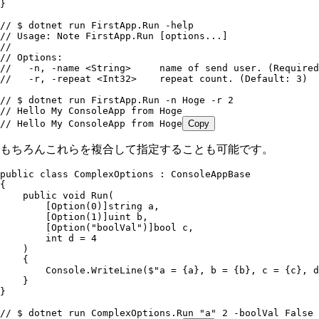
}
// $ dotnet run FirstApp.Run -help
// Usage: Note FirstApp.Run [options...]
// 
// Options:
//   -n, -name <String>     name of send user. (Required
//   -r, -repeat <Int32>    repeat count. (Default: 3)
// $ dotnet run FirstApp.Run -n Hoge -r 2
// Hello My ConsoleApp from Hoge
// Hello My ConsoleApp from Hoge
Copy
もちろんこれらを複合して指定することも可能です。
public
 class
 ComplexOptions
 :
 ConsoleAppBase
{
    public
 void
 Run
(
        [
Option
(
0
)]
string
 a
,
        [
Option
(
1
)]
uint
 b
,
        [
Option
(
"
boolVal
"
)]
bool
 c
,
        int
 d 
=
 4
    )
    {
        Console
.
WriteLine
(
$"
a = 
{
a
}
, b = 
{
b
}
, c = 
{
c
}
, d
    }
}
// $ dotnet run ComplexOptions.Run "a" 2 -boolVal False 