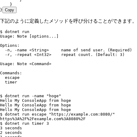
    }
}
Copy
下記のように定義したメソッドを呼び分けることができます。
$ dotnet run
Usage: Note [options...]
Options:
  -n, -name <String>     name of send user. (Required)
  -r, -repeat <Int32>    repeat count. (Default: 3)
Usage: Note <Command>
Commands:
  escape
  timer
$ dotnet run -name "hoge"
Hello My ConsoleApp from hoge
Hello My ConsoleApp from hoge
Hello My ConsoleApp from hoge
$ dotnet run escape "https://example.com:8080/"
https%3A%2F%2Fexample.com%3A8080%2F
$ dotnet run timer 3
3 seconds
2 seconds