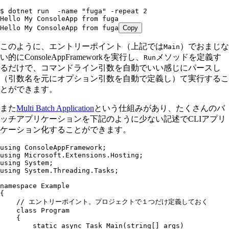
$ dotnet run  -name "fuga" -repeat 2
Hello My ConsoleApp from fuga
Hello My ConsoleApp from fuga
Copy
このように、エントリーポイント（上記では
）でおまじな
Main
い的にConsoleAppFrameworkを実行し、
メソッドを定義す
Run
るだけで、コマンドライン引数を自動でいい感じにパースし
（引数名を元にオプション引数を自動で定義し）て実行するこ
とができます。
また
Multi Batch Application
という仕組みがあり、たくさんのバ
ッチアプリケーションを下記のように少ない記述でCLIアプリ
ケーション化することができます。
using
 ConsoleAppFramework
;
using
 Microsoft
.
Extensions
.
Hosting
;
using
 System
;
using
 System
.
Threading
.
Tasks
;
namespace
 Example
{
    // エントリーポイント。プロジェクトで１つだけ定義しておく
    class
 Program
    {
        static
 async
 Task
 Main
(
string
[] args)