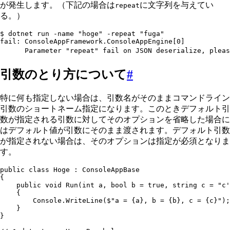
が発生します。（下記の場合は
に文字列を与えてい
repeat
る。）
$ dotnet run -name "hoge" -repeat "fuga"
fail: ConsoleAppFramework.ConsoleAppEngine[0]
      Parameter "repeat" fail on JSON deserialize, pleas
引数のとり方について
#
特に何も指定しない場合は、引数名がそのままコマンドライン
引数のショートネーム指定になります。このときデフォルト引
数が指定される引数に対してそのオプションを省略した場合に
はデフォルト値が引数にそのまま渡されます。デフォルト引数
が指定されない場合は、そのオプションは指定が必須となりま
す。
public
 class
 Hoge
 :
 ConsoleAppBase
{
    public
 void
 Run
(
int
 a
,
 bool
 b 
=
 true
,
 string
 c 
=
 "
c'
    {
        Console
.
WriteLine
(
$"
a = 
{
a
}
, b = 
{
b
}
, c = 
{
c
}
"
);
    }
}