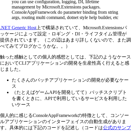
you can use configuration, logging, DI, lifetime
management by Microsoft.Extensions packages.
ConsoleAppFramework do parameter binding from string
args, routing multi command, dotnet style help builder, etc
.NET Generic Host
上で構築されていて、Microsoft.Extensionsパ
ッケージによって設定・ロギング・DI・ライフタイム管理が
提供されています。（この辺はあまり詳しくないので、また調
べてみてブログかこうかな。。）
触った感触としての個人的感想としては、下記のようなケース
においてCLIアプリケーションの開発を生産性高く行えると感
じました。
たくさんのバッチアプリケーションの開発が必要なケー
ス
（たとえばゲームAPIを開発してて）バッチスクリプト
を書くときに、APIで利用しているサービスを利用した
いケース
個人的に感じるConsoleAppFrameworkの特徴として、コンソー
ルアプリケーションのインターフェイスの自動生成がありま
す。具体的には下記のコードを記述し（コードは
公式のサンプ