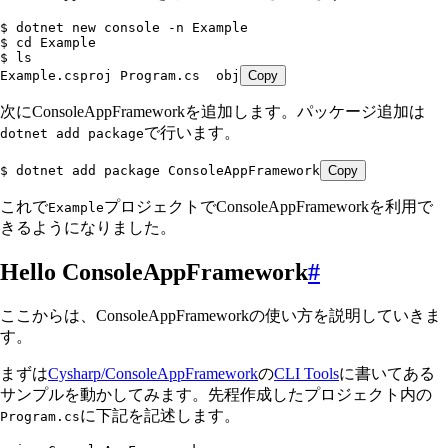
$ dotnet new console -n Example
$ cd Example
$ ls 
Example.csproj Program.cs  obj
Copy
次にConsoleAppFrameworkを追加します。パッケージ追加は
で行います。
dotnet add package
$ dotnet add package ConsoleAppFramework
Copy
これで
プロジェクトでConsoleAppFrameworkを利用で
Example
きるようになりました。
Hello ConsoleAppFramework
#
ここからは、ConsoleAppFrameworkの使い方を説明していきま
す。
まずは
Cysharp/ConsoleAppFramework
の
CLI Tools
に書いてある
サンプルを動かしてみます。先程作成したプロジェクト内の
に下記を記述します。
Program.cs