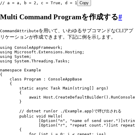
// a = a, b = 2, c = True, d = 1
Copy
Multi Command Programを作成する
#
を用いて、いわゆるサブコマンドなCLIアプ
CommandAttribute
リケーションが作成できます。下記に例を示します。
using
 ConsoleAppFramework
;
using
 Microsoft
.
Extensions
.
Hosting
;
using
 System
;
using
 System
.
Threading
.
Tasks
;
namespace
 Example
{
    class
 Program
 :
 ConsoleAppBase
    {
        static
 async
 Task
 Main
(
string
[] args)
        {
            await
 Host
.
CreateDefaultBuilder
()
.
RunConsole
        }
        // dotnet run(or ./Example.app)で呼び出される
        public
 void
 Hello
(
                [
Option
(
"
n
"
,
 "
name of send user.
"
)]
strin
                [
Option
(
"
r
"
,
 "
repeat count.
"
)]
int
 repeat
        {
            for
 (
int
 i 
=
 0
; i 
<
 repeat; i
++
)