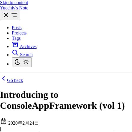
Skip to content
Yucchiy's Note
Posts
Projects
Tags
Archives
Search
Go back
Introducing to
ConsoleAppFramework (vol 1)
2020年2月24日
|