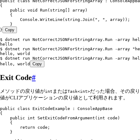
public
 class
 NotCorrectJSONForStringArray
 :
 ConsoleAppBa
{
    public
 void
 Run
(
string
[] array)
    {
        Console
.
WriteLine
(
string
.
Join
(
"
, 
"
,
 array));
    }
}
Copy
$ dotnet run NotCorrectJSONForStringArray.Run -array hel
hello
$ dotnet run NotCorrectJSONForStringArray.Run -array "he
hello, world
$ dotnet run NotCorrectJSONForStringArray.Run -array hel
hello, world
Copy
Exit Code
#
メソッドの戻り値が
または
だった場合、その戻り
int
Task<int>
値がCLIアプリケーションの戻り値として利用されます。
public
 class
 ExitCodeExample
 :
 ConsoleAppBase
{
    public
 int
 SetExitCodeFromArgument
(
int
 code)
    {
        return
 code;
    }