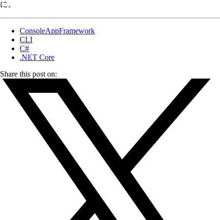
に。
ConsoleAppFramework
CLI
C#
.NET Core
Share this post on: