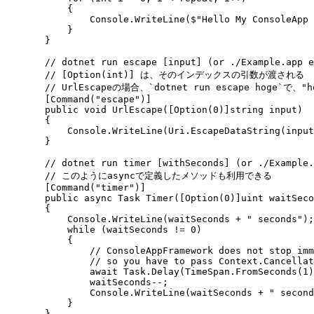
            {
                Console
.
WriteLine
(
$"
Hello My ConsoleApp 
            }
        }
        // dotnet run escape [input] (or ./Example.a
        // [Option(int)] は、そのインデックスの引数が渡される
        // UrlEscapeの場合、`dotnet run escape hoge`で
        [
Command
(
"
escape
"
)]
        public
 void
 UrlEscape
([
Option
(
0
)]
string
 input)
        {
            Console
.
WriteLine
(
Uri
.
EscapeDataString
(input
        }
        // dotnet run timer [withSeconds] (or ./Examp
        // このようにasyncで定義したメソッドも利用できる
        [
Command
(
"
timer
"
)]
        public
 async
 Task
 Timer
([
Option
(
0
)]
uint
 waitSeco
        {
            Console
.
WriteLine
(waitSeconds 
+
 "
 seconds
"
);
            while
 (waitSeconds 
!=
 0
)
            {
                // ConsoleAppFramework does not stop imm
                // so you have to pass Context.Cancellat
                await
 Task
.
Delay
(
TimeSpan
.
FromSeconds
(
1
)
                waitSeconds
--
;
                Console
.
WriteLine
(waitSeconds 
+
 "
 second
            }
        }