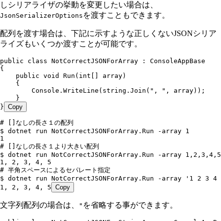
しシリアライザの挙動を変更したい場合は、
を渡すこともできます。
JsonSerializerOptions
配列を渡す場合は、下記に示すような正しくないJSONシリア
ライズもいくつか渡すことが可能です。
public
 class
 NotCorrectJSONForArray
 :
 ConsoleAppBase
{
    public
 void
 Run
(
int
[] array)
    {
        Console
.
WriteLine
(
string
.
Join
(
"
, 
"
,
 array));
    }
}
Copy
# []なしの長さ１の配列
$ dotnet run NotCorrectJSONForArray.Run -array 1
1
# []なしの長さ１より大きい配列
$ dotnet run NotCorrectJSONForArray.Run -array 1,2,3,4,5
1, 2, 3, 4, 5
# 半角スペースによるセパレート指定
$ dotnet run NotCorrectJSONForArray.Run -array '1 2 3 4 
1, 2, 3, 4, 5
Copy
文字列配列の場合は、
を省略する事ができます。
"