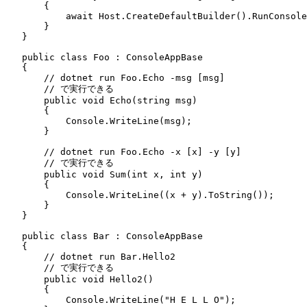
        {
            await
 Host
.
CreateDefaultBuilder
()
.
RunConsole
        }
    }
    public
 class
 Foo
 :
 ConsoleAppBase
    {
        // dotnet run Foo.Echo -msg [msg]
        // で実行できる
        public
 void
 Echo
(
string
 msg)
        {
            Console
.
WriteLine
(msg);
        }
        // dotnet run Foo.Echo -x [x] -y [y]
        // で実行できる
        public
 void
 Sum
(
int
 x
,
 int
 y)
        {
            Console
.
WriteLine
((x 
+
 y)
.
ToString
());
        }
    }
    public
 class
 Bar
 :
 ConsoleAppBase
    {
        // dotnet run Bar.Hello2
        // で実行できる
        public
 void
 Hello2
()
        {
            Console
.
WriteLine
(
"
H E L L O
"
);