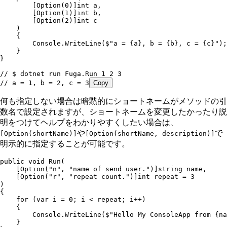
        [
Option
(
0
)]
int
 a
,
        [
Option
(
1
)]
int
 b
,
        [
Option
(
2
)]
int
 c
    )
    {
        Console
.
WriteLine
(
$"
a = 
{
a
}
, b = 
{
b
}
, c = 
{
c
}
"
);
    }
}
// $ dotnet run Fuga.Run 1 2 3
// a = 1, b = 2, c = 3
Copy
何も指定しない場合は暗黙的にショートネームがメソッドの引
数名で設定されますが、ショートネームを変更したかったり説
明をつけてヘルプをわかりやすくしたい場合は、
や
で
[Option(shortName)]
[Option(shortName, description)]
明示的に指定することが可能です。
public
 void
 Run
(
    [
Option
(
"
n
"
,
 "
name of send user.
"
)]
string
 name
,
    [
Option
(
"
r
"
,
 "
repeat count.
"
)]
int
 repeat 
=
 3
)
{
    for
 (
var
 i 
=
 0
; i 
<
 repeat; i
++
)
    {
        Console
.
WriteLine
(
$"
Hello My ConsoleApp from 
{
na
    }