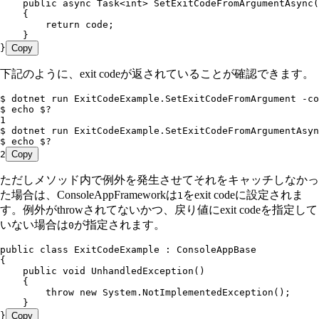
    public
 async
 Task
<
int
> 
SetExitCodeFromArgumentAsync
(
    {
        return
 code;
    }
}
Copy
下記のように、exit codeが返されていることが確認できます。
$ dotnet run ExitCodeExample.SetExitCodeFromArgument -co
$ echo $?
1
$ dotnet run ExitCodeExample.SetExitCodeFromArgumentAsyn
$ echo $?
2
Copy
ただしメソッド内で例外を発生させてそれをキャッチしなかっ
た場合は、ConsoleAppFrameworkは
をexit codeに設定されま
1
す。例外がthrowされてないかつ、戻り値にexit codeを指定して
いない場合は
が指定されます。
0
public
 class
 ExitCodeExample
 :
 ConsoleAppBase
{
    public
 void
 UnhandledException
()
    {
        throw
 new
 System
.
NotImplementedException
();
    }
}
Copy