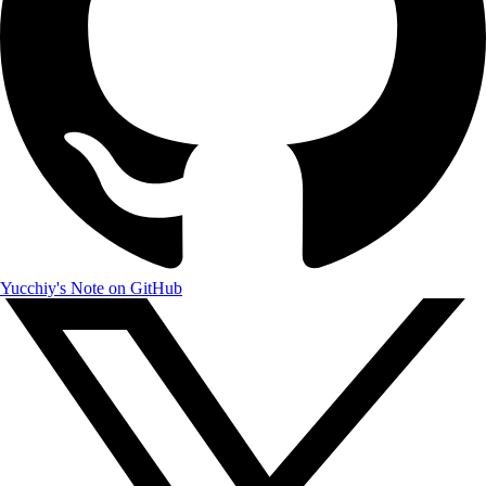
Yucchiy's Note on GitHub