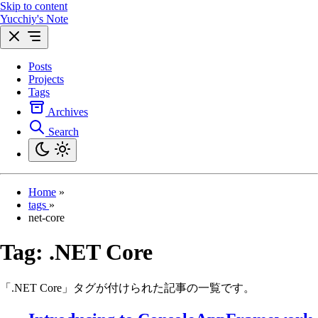
Skip to content
Yucchiy's Note
Posts
Projects
Tags
Archives
Search
Home
»
tags
»
net-core
Tag:
.NET Core
「.NET Core」タグが付けられた記事の一覧です。