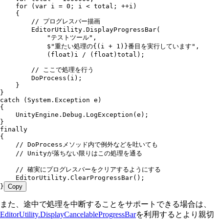
    for
 (
var
 i 
=
 0
; i 
<
 total; 
++
i)
    {
        // プログレスバー描画
        EditorUtility
.
DisplayProgressBar
(
            "
テストツール
"
,
            $"
重たい処理の
{(
i
 +
 1
)}
番目を実行しています
"
,
            (
float
)i 
/
 (
float
)total);
        // ここで処理を行う
        DoProcess
(i);
    }
}
catch
 (
System
.
Exception
 e)
{
    UnityEngine
.
Debug
.
LogException
(e);
}
finally
{
    // DoProcessメソッド内で例外などを吐いても
    // Unityが落ちない限りはこの処理を通る
    // 確実にプログレスバーをクリアするようにする
    EditorUtility
.
ClearProgressBar
();
}
Copy
また、途中で処理を中断することをサポートできる場合は、
EditorUtility.DisplayCancelableProgressBar
を利用するとより親切