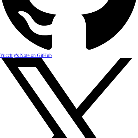
Yucchiy's Note on GitHub