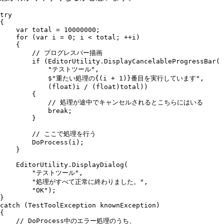
try
{
    var
 total 
=
 10000000
;
    for
 (
var
 i 
=
 0
; i 
<
 total; 
++
i)
    {
        // プログレスバー描画
        if
 (
EditorUtility
.
DisplayCancelableProgressBar
(
            "
テストツール
"
,
            $"
重たい処理の
{(
i
 +
 1
)}
番目を実行しています
"
,
            (
float
)i 
/
 (
float
)total))
        {
            // 処理が途中でキャンセルされるとこちらにはいる
            break
;
        }
        // ここで処理を行う
        DoProcess
(i);
    }
    EditorUtility
.
DisplayDialog
(
        "
テストツール
"
,
        "
処理がすべて正常に終わりました。
"
,
        "
OK
"
);
}
catch
 (
TestToolException
 knownException)
{
    // DoProcess中のエラー処理のうち、