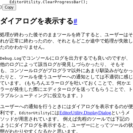
    EditorUtility
.
ClearProgressBar
();
}
Copy
ダイアログを表示する
#
処理が終わった後そのままツールを終了すると、ユーザーはそ
れが正常に終わったのか、それともどこか途中で処理が失敗し
たのかわかりません。
でコンソールにログを出力するでも良いのですが、
Debug.Log
他のログによって該当ログが発見しづらかったり、 そもそ
も、コンソールログがプログラマ以外にあまり馴染みがなかっ
たりと、ツールを使うユーザーへの通知としては不適切に感じ
ています。 (もちろんエラーログを吐いておくことで、何かエ
ラーが発生した際にエディターログを送ってもらうことで、ト
ラブルシューティングに役立ちます。)
ユーザーへの通知を行うときにはダイアログを表示するのが便
利です。
には
EditorUtility.DisplayDialog
というメ
EditorUtility
ソッドが用意されています。 例えば先程のツールでは下記の
ようにダイアログを表示すると、ユーザーにとってツールの状
態がわかりやすくなるかと思います。