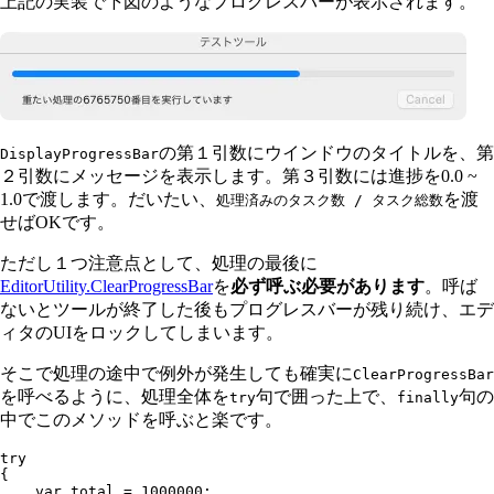
上記の実装で下図のようなプログレスバーが表示されます。
の第１引数にウインドウのタイトルを、第
DisplayProgressBar
２引数にメッセージを表示します。第３引数には進捗を0.0 ~
1.0で渡します。だいたい、
を渡
処理済みのタスク数 / タスク総数
せばOKです。
ただし１つ注意点として、処理の最後に
EditorUtility.ClearProgressBar
を
必ず呼ぶ必要があります
。呼ば
ないとツールが終了した後もプログレスバーが残り続け、エデ
ィタのUIをロックしてしまいます。
そこで処理の途中で例外が発生しても確実に
ClearProgressBar
を呼べるように、処理全体を
句で囲った上で、
句の
try
finally
中でこのメソッドを呼ぶと楽です。
try
{
    var
 total 
=
 1000000
;