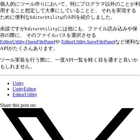
個人的にツール作りにおいて、特にプログラマ以外のことが利
用すること想定して大事にしていることと、 それを実現する
ために便利な
のAPIを紹介しました。
EditorUtility
余談ですが
には他にも、ファイル読み込みや保
EditorUtility
存の際に、 そのファイルパスを選択させる
EditorUtility.OpenFilePanel
や
EditorUtility.SaveFilePanel
など便利な
APIがたくさんあります。
ツール実装を行う際に、一度API一覧を軽く目を通すと良いか
もしれません。
Unity
UnityEditor
EditorUtility
Share this post on: