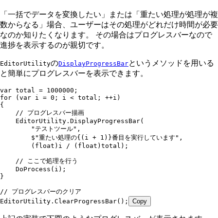
「一括でデータを変換したい」または「重たい処理が処理が複
数からなる」場合、ユーザーはその処理がどれだけ時間が必要
なのか知りたくなります。 その場合はプログレスバーなので
進捗を表示するのが親切です。
の
というメソッドを用いる
EditorUtility
DisplayProgressBar
と簡単にプログレスバーを表示できます。
var
 total 
=
 1000000
;
for
 (
var
 i 
=
 0
; i 
<
 total; 
++
i)
{
    // プログレスバー描画
    EditorUtility
.
DisplayProgressBar
(
        "
テストツール
"
,
        $"
重たい処理の
{(
i
 +
 1
)}
番目を実行しています
"
,
        (
float
)i 
/
 (
float
)total);
    // ここで処理を行う
    DoProcess
(i);
}
// プログレスバーのクリア
EditorUtility
.
ClearProgressBar
();
Copy