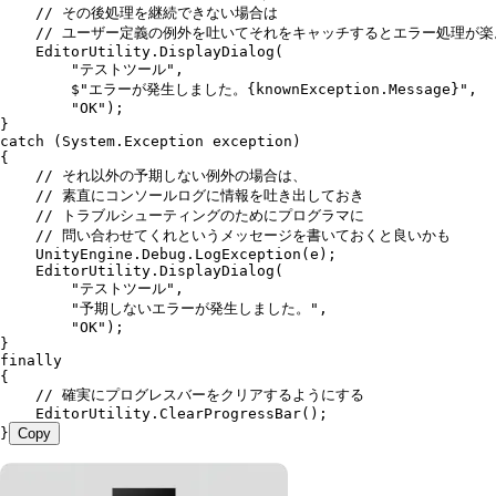
    // その後処理を継続できない場合は
    // ユーザー定義の例外を吐いてそれをキャッチするとエラー処理が楽
    EditorUtility
.
DisplayDialog
(
        "
テストツール
"
,
        $"
エラーが発生しました。
{
knownException
.
Message
}
"
,
        "
OK
"
);
}
catch
 (
System
.
Exception
 exception)
{
    // それ以外の予期しない例外の場合は、
    // 素直にコンソールログに情報を吐き出しておき
    // トラブルシューティングのためにプログラマに
    // 問い合わせてくれというメッセージを書いておくと良いかも
    UnityEngine
.
Debug
.
LogException
(e);
    EditorUtility
.
DisplayDialog
(
        "
テストツール
"
,
        "
予期しないエラーが発生しました。
"
,
        "
OK
"
);
}
finally
{
    // 確実にプログレスバーをクリアするようにする
    EditorUtility
.
ClearProgressBar
();
}
Copy