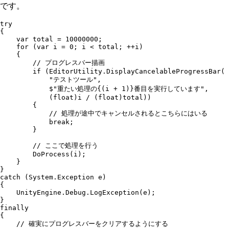
です。
try
{
    var
 total 
=
 10000000
;
    for
 (
var
 i 
=
 0
; i 
<
 total; 
++
i)
    {
        // プログレスバー描画
        if
 (
EditorUtility
.
DisplayCancelableProgressBar
(
            "
テストツール
"
,
            $"
重たい処理の
{(
i
 +
 1
)}
番目を実行しています
"
,
            (
float
)i 
/
 (
float
)total))
        {
            // 処理が途中でキャンセルされるとこちらにはいる
            break
;
        }
        // ここで処理を行う
        DoProcess
(i);
    }
}
catch
 (
System
.
Exception
 e)
{
    UnityEngine
.
Debug
.
LogException
(e);
}
finally
{
    // 確実にプログレスバーをクリアするようにする