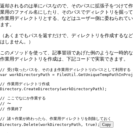
返却されるのは単にパスなので、そのパスに拡張子をつけて作
業用のファイル名にしたり、そのパスでディレクトリを掘って
作業用ディレクトリとする、などはユーザー側に委ねられてい
ます。
（あくまでもパスを返すだけで、ディレクトリを作成するなど
はしません。）
このメソッドを使って、記事冒頭であげた例のような一時的な
作業用ディレクトリを作成は、下記コードで実装できます。
// 受け取ったパスを、そのまま作業用ディレクトリのパスとして利用する
var
 workDirectoryPath 
=
 FileUtil
.
GetUniqueTempPathInProj
// 作業用ディレクトリ作成
Directory
.
CreateDirectory
(workDirectoryPath);
// ここでなにか作業する
// 〜
// 作業終了
// 諸々作業が終わったら、作業用ディレクトリを削除しておく
Directory
.
Delete
(workDirectoryPath
,
 true
);
Copy