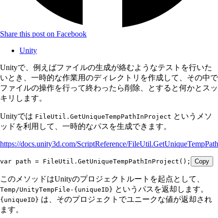
Share this post on Facebook
Unity
Unityで、例えばファイルの生成が絡むようなテストを行いた
いとき、一時的な作業用のディレクトリを作成して、その中で
ファイルの操作を行って終わったら削除、とすると何かとスッ
キリします。
Unityでは
というメソ
FileUtil.GetUniqueTempPathInProject
ッドを利用して、一時的なパスを生成できます。
https://docs.unity3d.com/ScriptReference/FileUtil.GetUniqueTempPath
var
 path 
=
 FileUtil
.
GetUniqueTempPathInProject
();
Copy
このメソッドはUnityのプロジェクトルートを起点として、
というパスを返却します。
Temp/UnityTempFile-{uniqueID}
は、そのプロジェクトでユニークな値が返却され
{uniqueID}
ます。