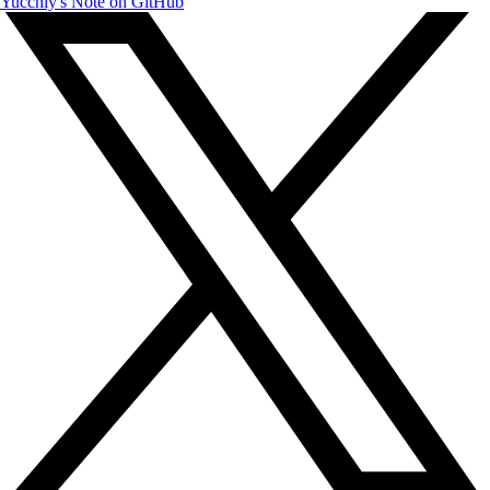
Yucchiy's Note on GitHub