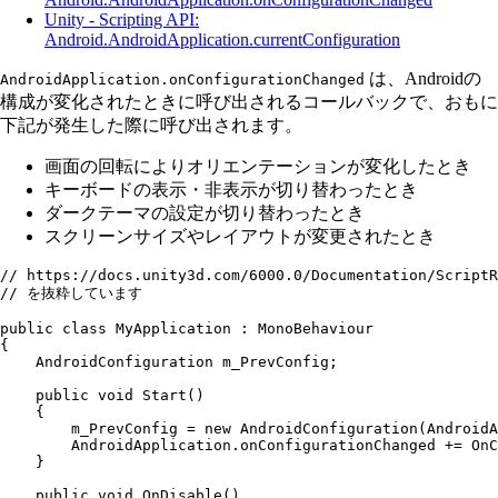
Unity - Scripting API:
Android.AndroidApplication.currentConfiguration
は、Androidの
AndroidApplication.onConfigurationChanged
構成が変化されたときに呼び出されるコールバックで、おもに
下記が発生した際に呼び出されます。
画面の回転によりオリエンテーションが変化したとき
キーボードの表示・非表示が切り替わったとき
ダークテーマの設定が切り替わったとき
スクリーンサイズやレイアウトが変更されたとき
// https://docs.unity3d.com/6000.0/Documentation/ScriptR
// を抜粋しています
public
 class
 MyApplication
 :
 MonoBehaviour
{
    AndroidConfiguration
 m_PrevConfig;
    public
 void
 Start
()
    {
        m_PrevConfig 
=
 new
 AndroidConfiguration
(
AndroidA
        AndroidApplication
.
onConfigurationChanged
 +=
 OnC
    }
    public
 void
 OnDisable
()