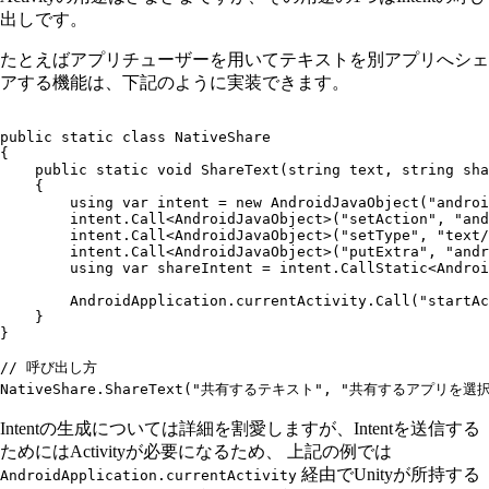
出しです。
たとえばアプリチューザーを用いてテキストを別アプリへシェ
アする機能は、下記のように実装できます。
public
 static
 class
 NativeShare
{
    public
 static
 void
 ShareText
(
string
 text
,
 string
 sha
    {
        using
 var
 intent 
=
 new
 AndroidJavaObject
(
"
androi
        intent
.
Call
<
AndroidJavaObject
>(
"
setAction
"
,
 "
and
        intent
.
Call
<
AndroidJavaObject
>(
"
setType
"
,
 "
text/
        intent
.
Call
<
AndroidJavaObject
>(
"
putExtra
"
,
 "
andr
        using
 var
 shareIntent 
=
 intent
.
CallStatic
<
Androi
        AndroidApplication
.
currentActivity
.
Call
(
"
startAc
    }
}
// 呼び出し方
NativeShare
.
ShareText
(
"
共有するテキスト
"
,
 "
共有するアプリを選
Intentの生成については詳細を割愛しますが、Intentを送信する
ためにはActivityが必要になるため、 上記の例では
経由でUnityが所持する
AndroidApplication.currentActivity