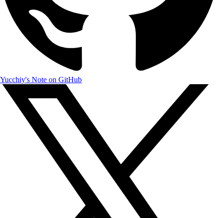
Yucchiy's Note on GitHub