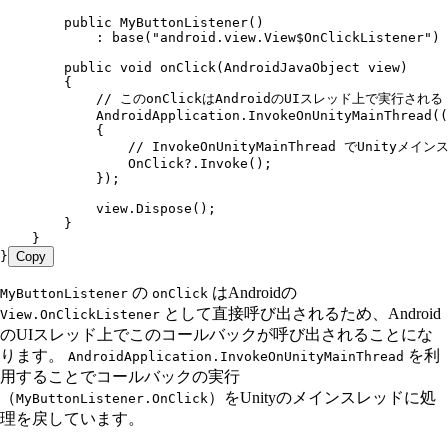
        public
 MyButtonListener
()
            :
 base
(
"
android.view.View$OnClickListener
"
) 
        public
 void
 onClick
(
AndroidJavaObject
 view)
        {
            // このonClickはAndroidのUIスレッド上で実行される
            AndroidApplication
.
InvokeOnUnityMainThread
((
            {
                // InvokeOnUnityMainThread でUnit
                OnClick
?
.
Invoke
();
            });
            view
.
Dispose
();
        }
    }
}
Copy
の
はAndroidの
MyButtonListener
onClick
として直接呼び出されるため、Android
View.OnClickListener
のUIスレッド上でこのコールバックが呼び出されることにな
ります。
を利
AndroidApplication.InvokeOnUnityMainThread
用することでコールバックの実行
（
）をUnityのメインスレッドに処
MyButtonListener.OnClick
理を戻しています。