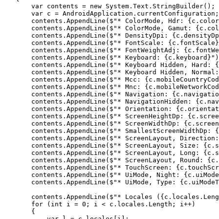
        var
 contents 
=
 new
 System
.
Text
.
StringBuilder
();
        var
 c 
=
 AndroidApplication
.
currentConfiguration
;
        contents
.
AppendLine
(
$"
* ColorMode, Hdr: 
{
c
.
color
        contents
.
AppendLine
(
$"
* ColorMode, Gamut: 
{
c
.
col
        contents
.
AppendLine
(
$"
* DensityDpi: 
{
c
.
densityDp
        contents
.
AppendLine
(
$"
* FontScale: 
{
c
.
fontScale
}
        contents
.
AppendLine
(
$"
* FontWeightAdj: 
{
c
.
fontWe
        contents
.
AppendLine
(
$"
* Keyboard: 
{
c
.
keyboard
}
"
)
        contents
.
AppendLine
(
$"
* Keyboard Hidden, Hard: 
{
        contents
.
AppendLine
(
$"
* Keyboard Hidden, Normal:
        contents
.
AppendLine
(
$"
* Mcc: 
{
c
.
mobileCountryCod
        contents
.
AppendLine
(
$"
* Mnc: 
{
c
.
mobileNetworkCod
        contents
.
AppendLine
(
$"
* Navigation: 
{
c
.
navigatio
        contents
.
AppendLine
(
$"
* NavigationHidden: 
{
c
.
nav
        contents
.
AppendLine
(
$"
* Orientation: 
{
c
.
orientat
        contents
.
AppendLine
(
$"
* ScreenHeightDp: 
{
c
.
scree
        contents
.
AppendLine
(
$"
* ScreenWidthDp: 
{
c
.
screen
        contents
.
AppendLine
(
$"
* SmallestScreenWidthDp: 
{
        contents
.
AppendLine
(
$"
* ScreenLayout, Direction:
        contents
.
AppendLine
(
$"
* ScreenLayout, Size: 
{
c
.
s
        contents
.
AppendLine
(
$"
* ScreenLayout, Long: 
{
c
.
s
        contents
.
AppendLine
(
$"
* ScreenLayout, Round: 
{
c
.
        contents
.
AppendLine
(
$"
* TouchScreen: 
{
c
.
touchScr
        contents
.
AppendLine
(
$"
* UiMode, Night: 
{
c
.
uiMode
        contents
.
AppendLine
(
$"
* UiMode, Type: 
{
c
.
uiModeT
        contents
.
AppendLine
(
$"
* Locales (
{
c
.
locales
.
Leng
        for
 (
int
 i 
=
 0
; i 
<
 c
.
locales
.
Length
; i
++
)
        {
            var
 l 
=
 c
.
locales
[i];