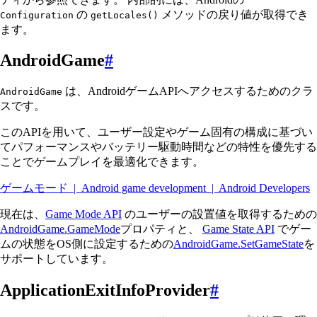
の
メソッドの戻り値が取得でき
Configuration
getLocales()
ます。
AndroidGame
#
は、AndroidゲームAPIへアクセスするためのクラ
AndroidGame
スです。
このAPIを用いて、ユーザー設定やゲーム固有の構成に基づい
てパフォーマンスやバッテリー駆動時間などの特性を優先する
ことでゲームプレイを最適化できます。
ゲームモード | Android game development | Android Developers
現在は、
Game Mode API
のユーザーの設置値を取得するための
AndroidGame.GameMode
プロパティと、
Game State API
でゲー
ムの状態をOS側に設定するための
AndroidGame.SetGameState
を
サポートしています。
ApplicationExitInfoProvider
#