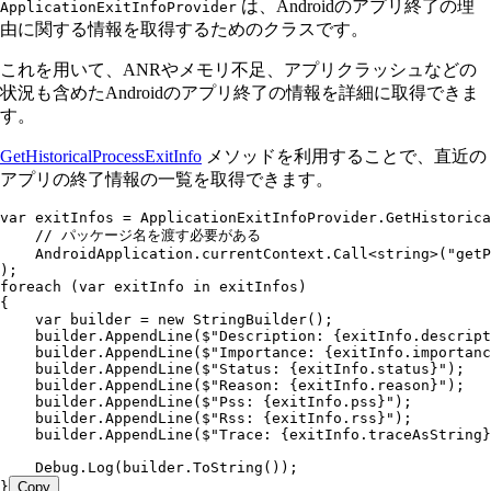
は、Androidのアプリ終了の理
ApplicationExitInfoProvider
由に関する情報を取得するためのクラスです。
これを用いて、ANRやメモリ不足、アプリクラッシュなどの
状況も含めたAndroidのアプリ終了の情報を詳細に取得できま
す。
GetHistoricalProcessExitInfo
メソッドを利用することで、直近の
アプリの終了情報の一覧を取得できます。
var
 exitInfos 
=
 ApplicationExitInfoProvider
.
GetHistorica
    // パッケージ名を渡す必要がある
    AndroidApplication
.
currentContext
.
Call
<
string
>(
"
getP
);
foreach
 (
var
 exitInfo 
in
 exitInfos)
{
    var
 builder 
=
 new
 StringBuilder
();
    builder
.
AppendLine
(
$"
Description: 
{
exitInfo
.
descript
    builder
.
AppendLine
(
$"
Importance: 
{
exitInfo
.
importanc
    builder
.
AppendLine
(
$"
Status: 
{
exitInfo
.
status
}
"
);
    builder
.
AppendLine
(
$"
Reason: 
{
exitInfo
.
reason
}
"
);
    builder
.
AppendLine
(
$"
Pss: 
{
exitInfo
.
pss
}
"
);
    builder
.
AppendLine
(
$"
Rss: 
{
exitInfo
.
rss
}
"
);
    builder
.
AppendLine
(
$"
Trace: 
{
exitInfo
.
traceAsString
}
    Debug
.
Log
(
builder
.
ToString
());
}
Copy