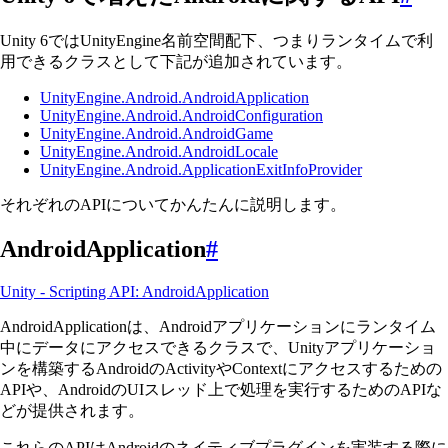
Unity 6ではUnityEngine名前空間配下、つまりランタイムで利
用できるクラスとして下記が追加されています。
UnityEngine.Android.AndroidApplication
UnityEngine.Android.AndroidConfiguration
UnityEngine.Android.AndroidGame
UnityEngine.Android.AndroidLocale
UnityEngine.Android.ApplicationExitInfoProvider
それぞれのAPIについてかんたんに説明します。
AndroidApplication
#
Unity - Scripting API: AndroidApplication
AndroidApplicationは、Androidアプリケーションにランタイム
中にデータにアクセスできるクラスで、Unityアプリケーショ
ンを構築するAndroidのActivityやContextにアクセスするための
APIや、AndroidのUIスレッド上で処理を実行するためのAPIな
どが提供されます。
これらのAPIはAndroidのネイティブプラグインを実装する際に