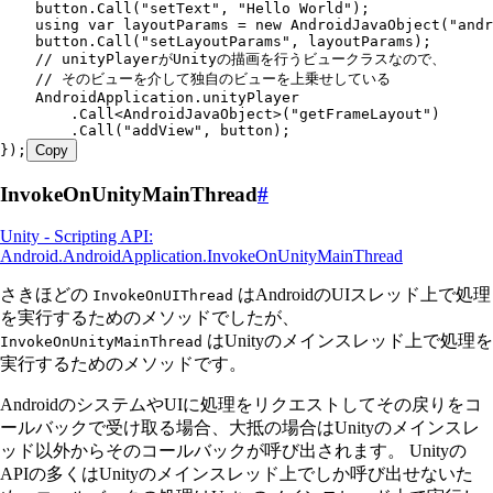
    button
.
Call
(
"
setText
"
,
 "
Hello World
"
);
    using
 var
 layoutParams 
=
 new
 AndroidJavaObject
(
"
andr
    button
.
Call
(
"
setLayoutParams
"
,
 layoutParams);
    // unityPlayerがUnityの描画を行うビュークラスなので、
    // そのビューを介して独自のビューを上乗せしている
    AndroidApplication
.
unityPlayer
        .
Call
<
AndroidJavaObject
>(
"
getFrameLayout
"
)
        .
Call
(
"
addView
"
,
 button);
});
Copy
InvokeOnUnityMainThread
#
Unity - Scripting API:
Android.AndroidApplication.InvokeOnUnityMainThread
さきほどの
はAndroidのUIスレッド上で処理
InvokeOnUIThread
を実行するためのメソッドでしたが、
はUnityのメインスレッド上で処理を
InvokeOnUnityMainThread
実行するためのメソッドです。
AndroidのシステムやUIに処理をリクエストしてその戻りをコ
ールバックで受け取る場合、大抵の場合はUnityのメインスレ
ッド以外からそのコールバックが呼び出されます。 Unityの
APIの多くはUnityのメインスレッド上でしか呼び出せないた