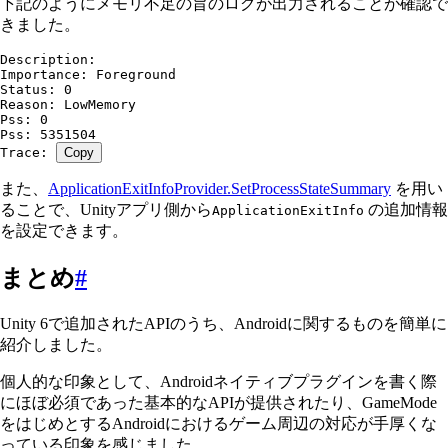
下記のようにメモリ不足の旨のログが出力されることが確認で
きました。
Description: 
Importance: Foreground
Status: 0
Reason: LowMemory
Pss: 0
Pss: 5351504
Trace: 
Copy
また、
ApplicationExitInfoProvider.SetProcessStateSummary
を用い
ることで、Unityアプリ側から
の追加情報
ApplicationExitInfo
を設定できます。
まとめ
#
Unity 6で追加されたAPIのうち、Androidに関するものを簡単に
紹介しました。
個人的な印象として、Androidネイティブプラグインを書く際
にほぼ必須であった基本的なAPIが提供されたり、GameMode
をはじめとするAndroidにおけるゲーム周辺の対応が手厚くな
っている印象を感じました。