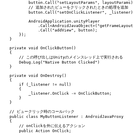
            button
.
Call
(
"
setLayoutParams
"
,
 layoutParams)
            // 追加されたビューをクリックされたときの処理を追加
            button
.
Call
(
"
setOnClickListener
"
,
 _listener)
            AndroidApplication
.
unityPlayer
                .
Call
<
AndroidJavaObject
>(
"
getFrameLayout
                .
Call
(
"
addView
"
,
 button);
        });
    }
    private
 void
 OnClickButton
()
    {
        // この呼び出しはUnityのメインスレッド上で実行される
        Debug
.
Log
(
"
Native Button Clicked
"
)
    }
    private
 void
 OnDestroy
()
    {
        if
 (_listener 
!=
 null
)
        {
            _listener
.
OnClick
 -=
 OnClickButton;
        }
    }
    // ビュークリック時のコールバック
    public
 class
 MyButtonListener
 :
 AndroidJavaProxy
    {
        // onClickを外に伝えるアクション
        public
 Action
 OnClick;