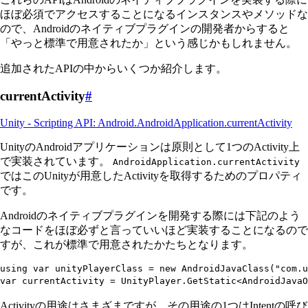
ほぼ必須でアクセスすることになるインスタンスやメソッドな
ので、Androidのネイティブプラグインの開発者からすると
「やっと標準で用意されたか」という感じかもしれません。
追加されたAPIの中からいくつか紹介します。
currentActivity
#
Unity - Scripting API: Android.AndroidApplication.currentActivity
UnityのAndroidアプリケーションは原則として1つのActivity上
で実装されています。
AndroidApplication.currentActivity
ではこのUnityが用意したActivityを取得するためのプロパティ
です。
Androidのネイティブプラグインを開発する際には下記のよう
なコードをほぼ必ずと言っていいほど実装することになるので
すが、これが標準で用意されたかたちとなります。
using
 var
 unityPlayerClass 
=
 new
 AndroidJavaClass
(
"
com.u
var
 currentActivity 
=
 UnityPlayer
.
GetStatic
<
AndroidJavaO
Activityの用途はさまざまですが、その用途の1つはIntentの呼び