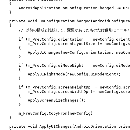
    {
        AndroidApplication
.
onConfigurationChanged
 -=
 OnC
    }
    private
 void
 OnConfigurationChanged
(
AndroidConfigura
    {
        // 以前の構成と比較して、変更があったものだけ個別にコー
        if
 (
m_PrevConfig
.
orientation
 !=
 newConfig
.
orient
            m_PrevConfig
.
screenLayoutSize
 !=
 newConfig
.
s
        {
            ApplyUIChanges
(
newConfig
.
orientation
,
 newCon
        }
        if
 (
m_PrevConfig
.
uiModeNight
 !=
 newConfig
.
uiMode
        {
            ApplyUINightMode
(
newConfig
.
uiModeNight
);
        }
        if
 (
m_PrevConfig
.
screenHeightDp
 !=
 newConfig
.
scr
            m_PrevConfig
.
screenWidthDp
 !=
 newConfig
.
scre
        {
            ApplyScreenSizeChanges
();
        }
        m_PrevConfig
.
CopyFrom
(newConfig);
    }
    private
 void
 ApplyUIChanges
(
AndroidOrientation
 orien