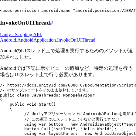
<
uses-permission
 android
:
name
=
"
android.permission.VIBRAT
InvokeOnUIThread
#
Unity - Scripting API:
Android.AndroidApplication.InvokeOnUIThread
AndroidのUIスレッド上で処理を実行するためのメソッドが追
加されました。
Androidでは下記に示すビューの追加など、特定の処理を行う
場合はUIスレッド上で行う必要があります。
// https://docs.unity3d.com/6000.0/Documentation/ScriptR
// のサンプルコードをそのまま抜粋しています。
public
 class
 JavaThreads
:
 MonoBehaviour
{
    public
 void
 Start
()
    {
          // Unityアプリケーション上にAndroidのButtonを追加
          // この処理はUIスレッド上じゃないと実行できない
          using
 var
 button 
=
 new
 AndroidJavaObject
(
"
andr
          button
.
Call
(
"
setText
"
,
 "
Hello World
"
);
          using
 var
 layoutParams 
=
 new
 AndroidJavaObject