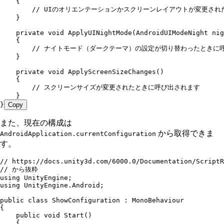
    {
        // UIのオリエンテーションかスクリーンレイアウトが変更さ
    }
    private
 void
 ApplyUINightMode
(
AndroidUIModeNight
 nig
    {
        // ナイトモード（ダークテーマ）の設定が切り替わったときに
    }
    private
 void
 ApplyScreenSizeChanges
()
    {
        // スクリーンサイズが変更されたときに呼び出されます
    }
}
Copy
また、現在の構成は
から取得できま
AndroidApplication.currentConfiguration
す。
// https://docs.unity3d.com/6000.0/Documentation/ScriptR
// から抜粋
using
 UnityEngine
;
using
 UnityEngine
.
Android
;
public
 class
 ShowConfiguration
 :
 MonoBehaviour
{
    public
 void
 Start
()
    {