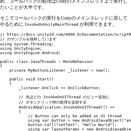
め、コールバックの処理はUnityのメインスレッド上で実行し
たいことが大半です。
そこでコールバックの実行をUnityのメインスレッドに戻して
やるために
が利用できます。
InvokeOnUnityMainThread
// https://docs.unity3d.com/6000.0/Documentation/ScriptR
// のサンプルを抜粋しています
using
 System
.
Threading
;
using
 UnityEngine
;
using
 UnityEngine
.
Android
;
public
 class
 JavaThreads
 :
 MonoBehaviour
{
    private
 MyButtonListener
 _listener 
=
 new
();
    public
 void
 Start
()
    {
        _listener
.
OnClick
 +=
 OnClickButton;
        // 先ほどの InvokeOnUIThread のビュー追加に
        // ボタンクリック時の処理を追加する
        AndroidApplication
.
InvokeOnUIThread
(() 
=>
        {
            // Button can only be added on UI thread
            using
 var
 button 
=
 new
 AndroidJavaObject
(
"
an
            button
.
Call
(
"
setText
"
,
 "
Hello World
"
);
            using
 var
 layoutParams 
=
 new
 AndroidJavaObje