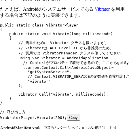
たとえば、Androidのシステムサービスである
Vibrator
を利用
する場合は下記のように実装できます。
public
 static
 class
 VibratorPlayer
{
    public
 static
 void
 Vibrate
(
long
 milliseconds)
    {
        // 簡単のために Vibrator クラスを扱いますが、
        // Vibratorは API Level 31 から非推奨のため、
        // 実用では VibratorManager クラスを使ってください
        using
 var
 vibrator 
=
 AndroidApplication
          // Contextがプロパティで取得できるので、ここからgetSy
          .
currentContext
.
Call
<
AndroidJavaObject
>(
            "
getSystemService
"
,
            // Context.VIBRATOR_SERVICEの定数値を直接指定
            "
vibrator
"
        );
        vibrator
.
Call
(
"
vibrate
"
,
 milliseconds);
    }
}
// 呼び出し方
ViabratorPlayer
.
Vibrate
(
200
);
Copy
AndroidManifest.xmlに下記のパーミッションを追加します。