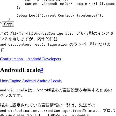
            contents
.
AppendLine
(
$"
* Locale[
{
i
}
] 
{
l
.
count
        };
        Debug
.
Log
(
$"
Current Config:
\n
{
contents
}
"
);
    }
}
Copy
このプロパティは
という型のインスタ
AndroidConfiguration
ンスを返しますが、内部的には
のラッパー型となりま
android.content.res.Configuration
す。
Configuration | Android Developers
AndroidLocale
#
UnityEngine.Android.AndroidLocale
は、Android端末の言語設定を参照するための
AndroidLocale
クラスです。
端末に設定されている言語情報の一覧は、先ほどの
の
プロパ
AndroidApplication.currentConfiguration
locales
ティから参照できます。 内部的には、Androidの