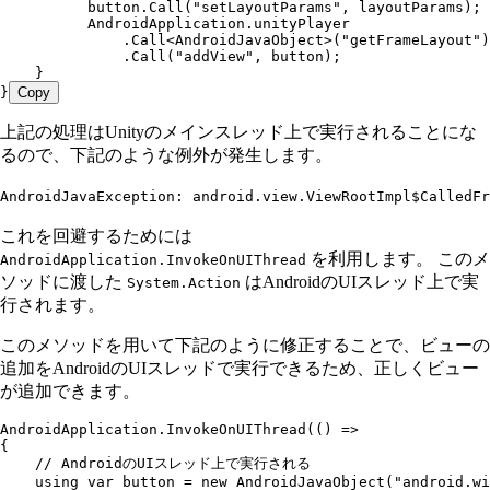
          button
.
Call
(
"
setLayoutParams
"
,
 layoutParams);
          AndroidApplication
.
unityPlayer
              .
Call
<
AndroidJavaObject
>(
"
getFrameLayout
"
)
              .
Call
(
"
addView
"
,
 button);
    }
}
Copy
上記の処理はUnityのメインスレッド上で実行されることにな
るので、下記のような例外が発生します。
AndroidJavaException: android.view.ViewRootImpl$CalledFr
これを回避するためには
を利用します。 このメ
AndroidApplication.InvokeOnUIThread
ソッドに渡した
はAndroidのUIスレッド上で実
System.Action
行されます。
このメソッドを用いて下記のように修正することで、ビューの
追加をAndroidのUIスレッドで実行できるため、正しくビュー
が追加できます。
AndroidApplication
.
InvokeOnUIThread
(() 
=>
{
    // AndroidのUIスレッド上で実行される
    using
 var
 button 
=
 new
 AndroidJavaObject
(
"
android.wi