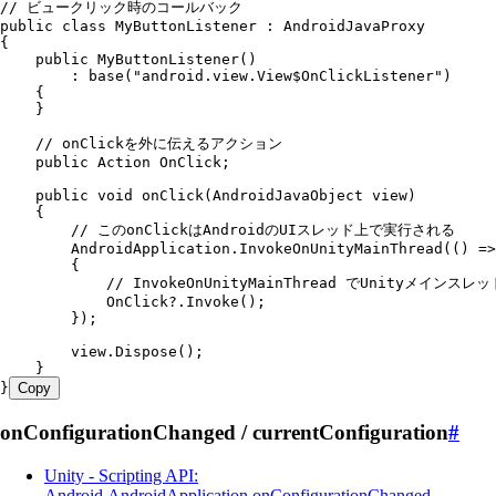
// ビュークリック時のコールバック
public
 class
 MyButtonListener
 :
 AndroidJavaProxy
{
    public
 MyButtonListener
()
        :
 base
(
"
android.view.View$OnClickListener
"
)
    {
    }
    // onClickを外に伝えるアクション
    public
 Action
 OnClick;
    public
 void
 onClick
(
AndroidJavaObject
 view)
    {
        // このonClickはAndroidのUIスレッド上で実行される
        AndroidApplication
.
InvokeOnUnityMainThread
(() 
=>
        {
            // InvokeOnUnityMainThread でUnityメイ
            OnClick
?
.
Invoke
();
        });
        view
.
Dispose
();
    }
}
Copy
onConfigurationChanged / currentConfiguration
#
Unity - Scripting API:
Android.AndroidApplication.onConfigurationChanged