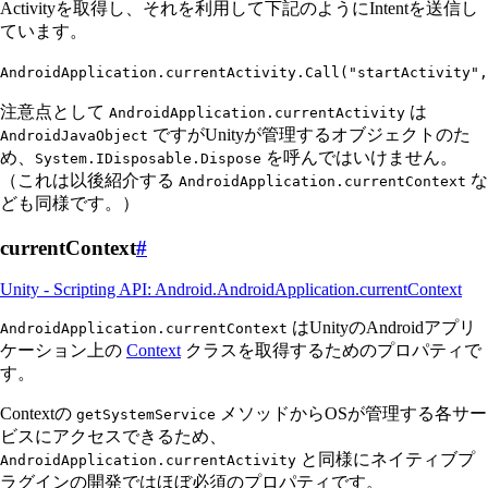
Activityを取得し、それを利用して下記のようにIntentを送信し
ています。
AndroidApplication
.
currentActivity
.
Call
(
"
startActivity
"
,
注意点として
は
AndroidApplication.currentActivity
ですがUnityが管理するオブジェクトのた
AndroidJavaObject
め、
を呼んではいけません。
System.IDisposable.Dispose
（これは以後紹介する
な
AndroidApplication.currentContext
ども同様です。）
currentContext
#
Unity - Scripting API: Android.AndroidApplication.currentContext
はUnityのAndroidアプリ
AndroidApplication.currentContext
ケーション上の
Context
クラスを取得するためのプロパティで
す。
Contextの
メソッドからOSが管理する各サー
getSystemService
ビスにアクセスできるため、
と同様にネイティブプ
AndroidApplication.currentActivity
ラグインの開発ではほぼ必須のプロパティです。