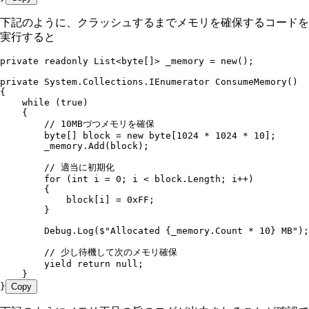
下記のように、クラッシュするまでメモリを確保するコードを
実行すると
private
 readonly
 List
<
byte
[]> _memory 
=
 new
();
private
 System
.
Collections
.
IEnumerator
 ConsumeMemory
()
{
    while
 (
true
)
    {
        // 10MBづつメモリを確保
        byte
[] block 
=
 new
 byte
[
1024
 *
 1024
 *
 10
];
        _memory
.
Add
(block);
        // 適当に初期化
        for
 (
int
 i 
=
 0
; i 
<
 block
.
Length
; i
++
)
        {
            block
[i] 
=
 0xFF
;
        }
        Debug
.
Log
(
$"
Allocated 
{
_memory
.
Count
 *
 10
}
 MB
"
);
        // 少し待機して次のメモリ確保
        yield
 return
 null
;
    }
}
Copy