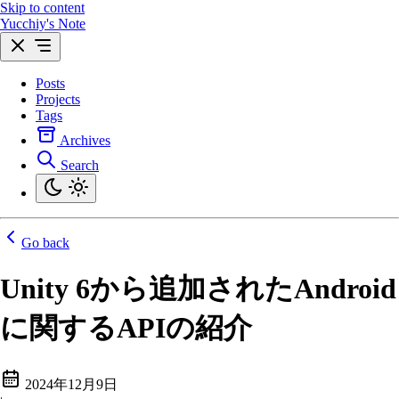
Skip to content
Yucchiy's Note
Posts
Projects
Tags
Archives
Search
Go back
Unity 6から追加されたAndroid
に関するAPIの紹介
2024年12月9日