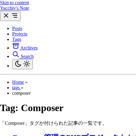
Skip to content
Yucchiy's Note
Posts
Projects
Tags
Archives
Search
Home
»
tags
»
composer
Tag:
Composer
「Composer」タグが付けられた記事の一覧です。