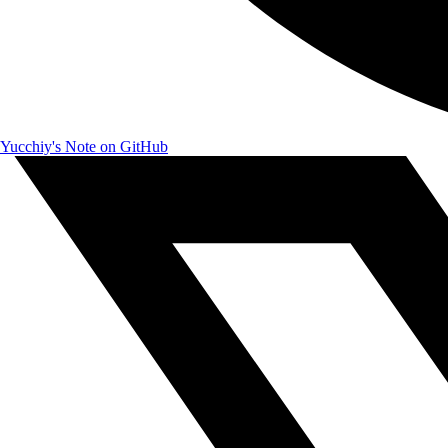
Yucchiy's Note on GitHub