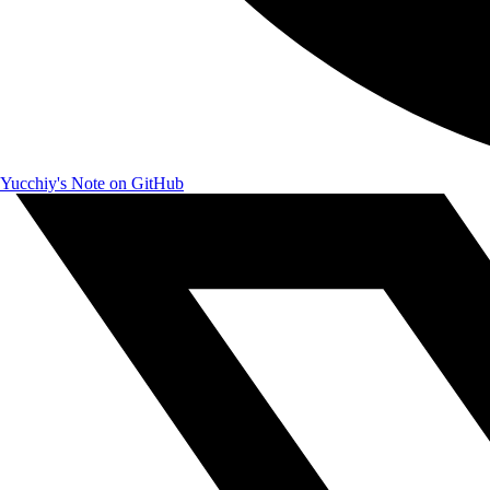
Yucchiy's Note on GitHub