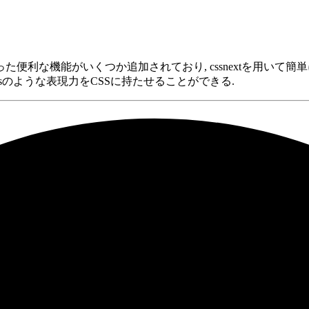
ies rangesといった便利な機能がいくつか追加されており, cssnext
lusのような表現力をCSSに持たせることができる.