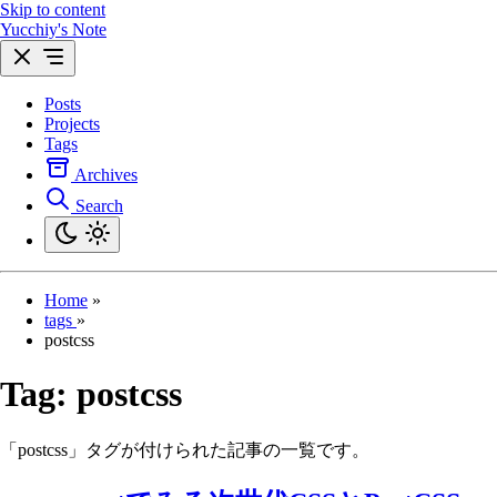
Skip to content
Yucchiy's Note
Posts
Projects
Tags
Archives
Search
Home
»
tags
»
postcss
Tag:
postcss
「postcss」タグが付けられた記事の一覧です。