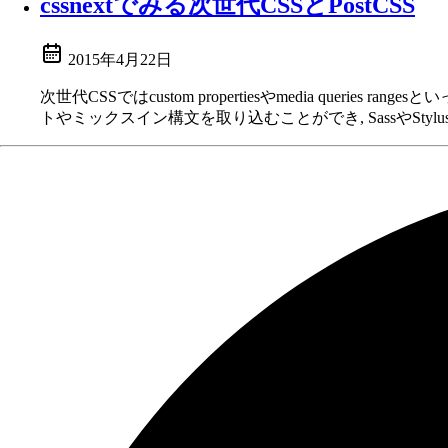
cssnextでみる次世代CSSとPostCSS
2015年4月22日
次世代CSSではcustom propertiesやmedia quer
トやミックスイン構文を取り込むことができ, SassやSty