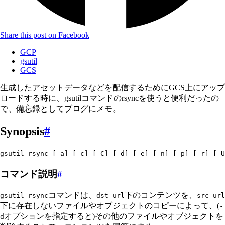
Share this post on Facebook
GCP
gsutil
GCS
生成したアセットデータなどを配信するためにGCS上にアップ
ロードする時に、gsutilコマンドのrsyncを使うと便利だったの
で、備忘録としてブログにメモ。
Synopsis
#
gsutil rsync [-a] [-c] [-C] [-d] [-e] [-n] [-p] [-r] [-U
コマンド説明
#
コマンドは、
下のコンテンツを、
gsutil rsync
dst_url
src_url
下に存在しないファイルやオブジェクトのコピーによって、(
-
オプションを指定すると)その他のファイルやオブジェクトを
d