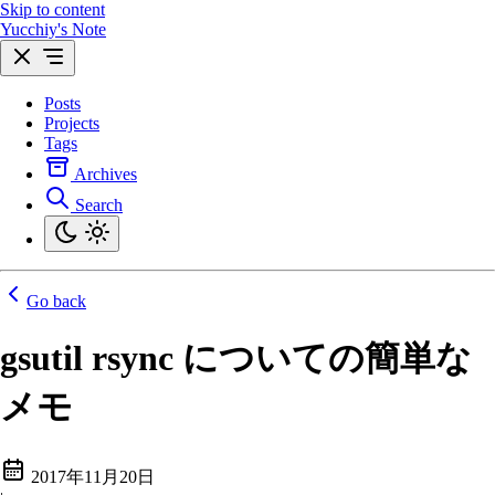
Skip to content
Yucchiy's Note
Posts
Projects
Tags
Archives
Search
Go back
gsutil rsync についての簡単な
メモ
2017年11月20日