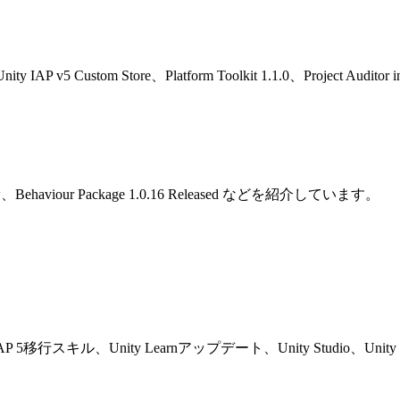
ity IAP v5 Custom Store、Platform Toolkit 1.1.0、Project 
view、Behaviour Package 1.0.16 Released などを紹介しています。
quest、IAP 5移行スキル、Unity Learnアップデート、Unity Studio