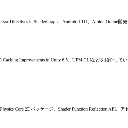
processor Directives in ShaderGraph、Android LTO、Alb
PSO Caching Improvements in Unity 6.5、UPM CLIなどを紹介
更、Physics Core 2Dパッケージ、Shader Function Refle