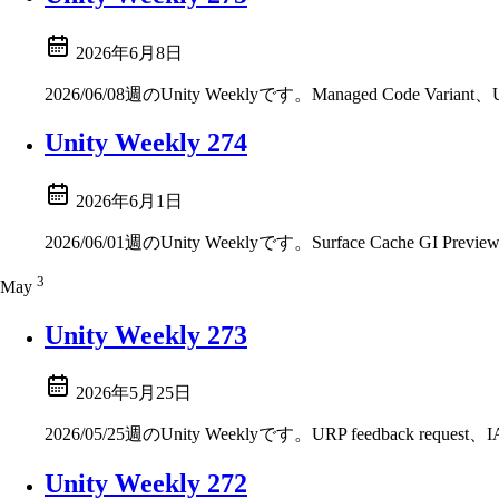
2026年6月8日
2026/06/08週のUnity Weeklyです。Managed Code Variant、Un
Unity Weekly 274
2026年6月1日
2026/06/01週のUnity Weeklyです。Surface Cache GI Pre
3
May
Unity Weekly 273
2026年5月25日
2026/05/25週のUnity Weeklyです。URP feedback re
Unity Weekly 272