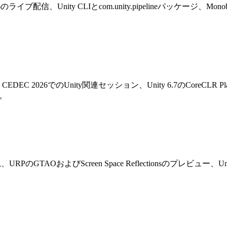
2026のライブ配信、Unity CLIとcom.unity.pipelineパッケージ、Monobeha
4/3.19.5、CEDEC 2026でのUnity関連セッション、Unity 6.7のCo
す。
発状況、URPのGTAOおよびScreen Space Reflectionsのプレビュー