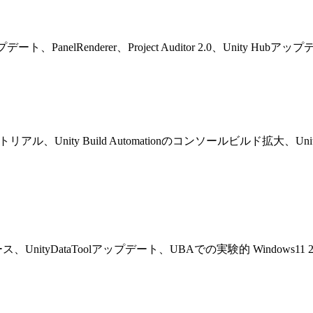
tアップデート、PanelRenderer、Project Auditor 2.0、Unity Hub
移行チュートリアル、Unity Build Automationのコンソールビルド拡
ルファリリース、UnityDataToolアップデート、UBAでの実験的 Wind