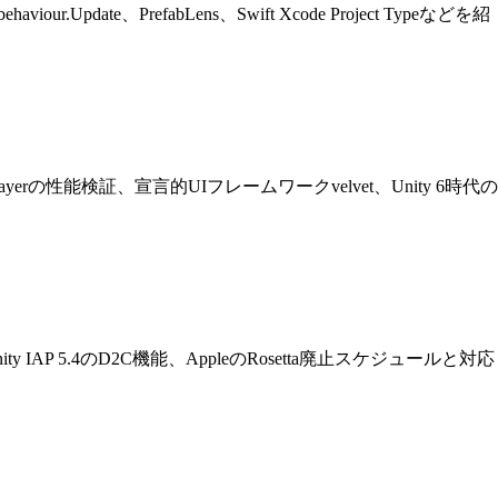
viour.Update、PrefabLens、Swift Xcode Project Typeなどを紹
reCLR Playerの性能検証、宣言的UIフレームワークvelvet、Unity 6時代の
、Unity IAP 5.4のD2C機能、AppleのRosetta廃止スケジュールと対応