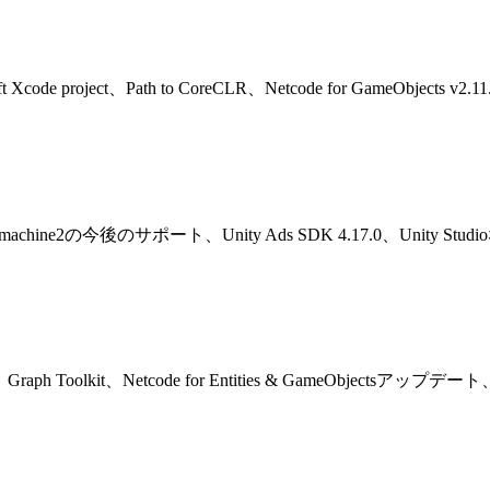
 Xcode project、Path to CoreCLR、Netcode for GameObjec
inemachine2の今後のサポート、Unity Ads SDK 4.17.0、Unity
、Graph Toolkit、Netcode for Entities & GameObj