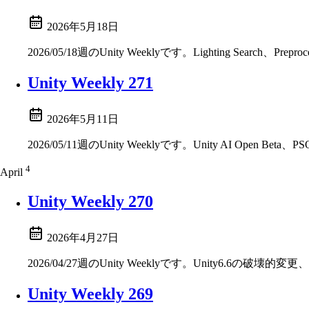
2026年5月18日
2026/05/18週のUnity Weeklyです。Lighting Search、Pre
Unity Weekly 271
2026年5月11日
2026/05/11週のUnity Weeklyです。Unity AI Open Beta、
4
April
Unity Weekly 270
2026年4月27日
2026/04/27週のUnity Weeklyです。Unity6.6の破壊的変
Unity Weekly 269