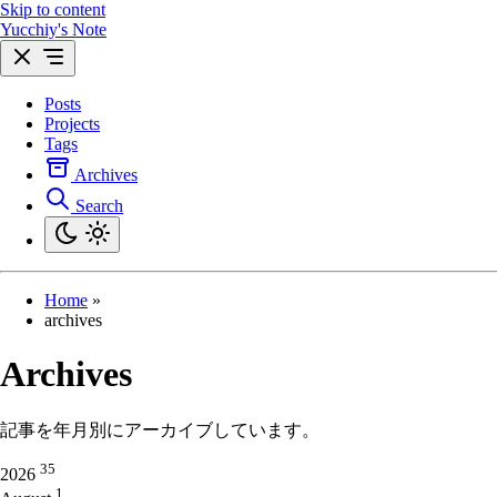
Skip to content
Yucchiy's Note
Posts
Projects
Tags
Archives
Search
Home
»
archives
Archives
記事を年月別にアーカイブしています。
35
2026
1