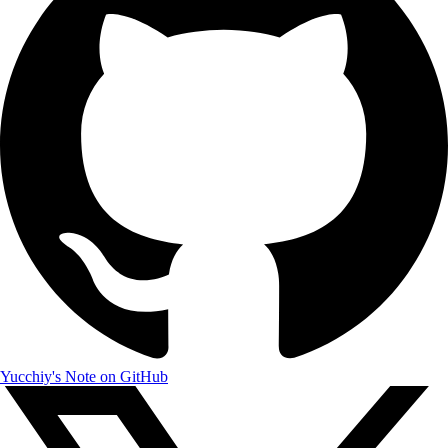
Yucchiy's Note on GitHub