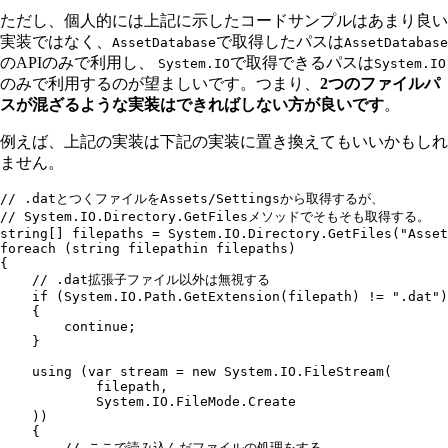
ただし、個人的には上記に示したコードサンプルはあまり良い
実装ではなく、
で取得したパスは
AssetDatabase
AssetDatabase
のAPIのみで利用し、
で取得できるパスは
System.IO
System.IO
のみで利用するのが望ましいです。つまり、
2つのファイルパ
スが混ざるような実装はできればしない方が良いです
。
例えば、上記の実装は下記の実装に置き換えてもいいかもしれ
ません。
// .datとつくファイルをAssets/Settingsから取得するが、
// System.IO.Directory.GetFilesメソッドでそもそも取得する。
string
[] filepaths 
=
 System
.
IO
.
Directory
.
GetFiles
(
"
Asset
foreach
 (
string
 filepathin filepaths)
{
    // .dat拡張子ファイル以外は無視する
    if
 (
System
.
IO
.
Path
.
GetExtension
(filepath) 
!=
 "
.dat
"
)
    {
        continue
;
    }
    using
 (
var
 stream 
=
 new
 System
.
IO
.
FileStream
(
            filepath
,
            System
.
IO
.
FileMode
.
Create
    ))
    {
        // ここで読み込んだファイルの処理をする