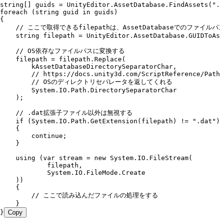
string
[] guids 
=
 UnityEditor
.
AssetDatabase
.
FindAssets
(
"
.
foreach
 (
string
 guid 
in
 guids)
{
    // ここで取得できるfilepathは、AssetDatabaseでのファイル
    string
 filepath 
=
 UnityEditor
.
AssetDatabase
.
GUIDToAs
    // OS依存なファイルパスに変換する
    filepath 
=
 filepath
.
Replace
(
        kAssetDatabaseDirectorySeparatorChar
,
        // https://docs.unity3d.com/ScriptReference/Path
        // OSのディレクトリセパレータを返してくれる
        System
.
IO
.
Path
.
DirectorySeparatorChar
    );
    // .dat拡張子ファイル以外は無視する
    if
 (
System
.
IO
.
Path
.
GetExtension
(filepath) 
!=
 "
.dat
"
)
    {
        continue
;
    }
    using
 (
var
 stream 
=
 new
 System
.
IO
.
FileStream
(
            filepath
,
            System
.
IO
.
FileMode
.
Create
    ))
    {
        // ここで読み込んだファイルの処理をする
    }
}
Copy