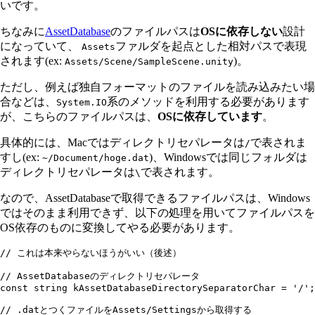
いです。
ちなみに
AssetDatabase
のファイルパスは
OSに依存しない
設計
になっていて、
ファルダを起点とした相対パスで表現
Assets
されます(ex:
)。
Assets/Scene/SampleScene.unity
ただし、例えば独自フォーマットのファイルを読み込みたい場
合などは、
系のメソッドを利用する必要があります
System.IO
が、こちらのファイルパスは、
OSに依存しています
。
具体的には、Macではディレクトリセパレータは
で表されま
/
すし(ex:
)、Windowsでは同じフォルダは
~/Document/hoge.dat
ディレクトリセパレータは
で表されます。
\
なので、AssetDatabaseで取得できるファイルパスは、Windows
ではそのまま利用できず、以下の処理を用いてファイルパスを
OS依存のものに変換してやる必要があります。
// これは本来やらないほうがいい（後述）
// AssetDatabaseのディレクトリセパレータ
const
 string
 kAssetDatabaseDirectorySeparatorChar 
=
 '/'
;
// .datとつくファイルをAssets/Settingsから取得する