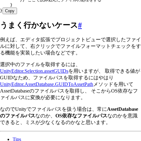
    }
}
Copy
うまく行かないケース
#
例えば、エディタ拡張でプロジェクトビューで選択したファイ
ルに対して、右クリックでファイルフォーマットチェックをす
る機能を実装したい場合などです。
選択中のファイルを取得するには、
UnityEditor.Selection.assetGUIDs
を用いますが、 取得できる値が
GUIDなため、ファイルパスを取得するにはやはり
UnityEditor.AssetDatabase.GUIDToAssetPath
メソッドを用いて
AssetDatabaseのファイルパスを取得し、 そこからOS依存なフ
ァイルパスに変換が必要になります。
なのでUnityでファイルパスを扱う場合は、常に
AssetDatabase
のファイルパス
なのか、
OS依存なファイルパス
なのかを意識
できると、ミスが少なくなるのかなと思います。
Tips