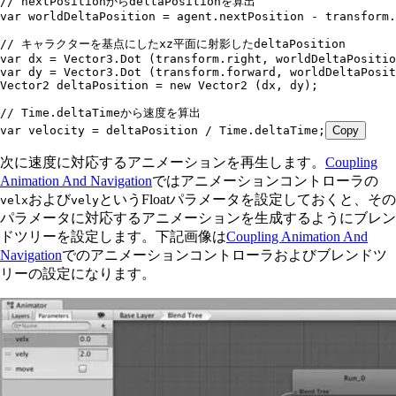
// nextPositionからdeltaPositionを算出
var
 worldDeltaPosition 
=
 agent
.
nextPosition
 -
 transform
.
// キャラクターを基点にしたxz平面に射影したdeltaPosition
var
 dx 
=
 Vector3
.
Dot
 (
transform
.
right
,
 worldDeltaPositio
var
 dy 
=
 Vector3
.
Dot
 (
transform
.
forward
,
 worldDeltaPosit
Vector2
 deltaPosition 
=
 new
 Vector2
 (dx
,
 dy);
// Time.deltaTimeから速度を算出
var
 velocity 
=
 deltaPosition 
/
 Time
.
deltaTime
;
Copy
次に速度に対応するアニメーションを再生します。
Coupling
Animation And Navigation
ではアニメーションコントローラの
および
というFloatパラメータを設定しておくと、その
velx
vely
パラメータに対応するアニメーションを生成するようにブレン
ドツリーを設定します。下記画像は
Coupling Animation And
Navigation
でのアニメーションコントローラおよびブレンドツ
リーの設定になります。