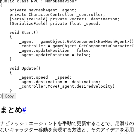
public
 class
 NPC
 :
 MonoBehaviour
{
    private
 NavMeshAgent
 _agent;
    private
 CharacterController
 _controller;
    [
SerializeField
] 
private
 Vector3
 _destination;
    [
SerializeField
] 
private
 float
 _speed;
    void
 Start
()
    {
        _agent 
=
 gameObject
.
GetComponent
<
NavMeshAgent
>()
        _controller 
=
 gameObject
.
GetComponent
<
CharacterC
        _agent
.
updatePosition
 =
 false
;
        _agent
.
updateRotation
 =
 false
;
    }
    void
 Update
()
    {
        _agent
.
speed
 =
 _speed;
        _agent
.
destination
 =
 _destination;
        _controller
.
Move
(
_agent
.
desiredVelocity
);
    }
}
Copy
まとめ
#
ナビメッシュエージェントを手動で更新することで、足滑りの
ないキャラクター移動を実現する方法と、そのアイデアを応用