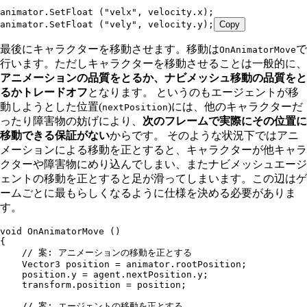
animator
.
SetFloat
 (
"
velx
"
,
 velocity
.
x
);
animator
.
SetFloat
 (
"
vely
"
,
 velocity
.
y
);
Copy
最後にキャラクターを移動させます。移動は
で
OnAnimatorMove
行います。ただしキャラクターを移動させることは一般的に、
アニメーションの品質をとるか、ナビメッシュ移動の品質をと
るかトレードオフ
となります。 というのもエージェントが移
動しようとした位置(
)には、他のキャラクターだ
nextPosition
ったり障害物の妨げにより、
次のフレームで実際にその位置に
移動できる保証がない
からです。 そのような状況下ではアニ
メーションによる移動を正とすると、キャラクターが他キャラ
クターや障害物にめり込んでしまい、またナビメッシュエージ
ェントの移動を正とすると足が滑ってしまいます。この辺はゲ
ームごとに最もらしくなるように仕様を決める必要がありま
す。
void
 OnAnimatorMove
 ()
{
    // 案: アニメーションの移動を正とする
    Vector3
 position 
=
 animator
.
rootPosition
;
    position
.
y
 =
 agent
.
nextPosition
.
y
;
    transform
.
position
 =
 position;
    // 案: エージェントの移動を正とする