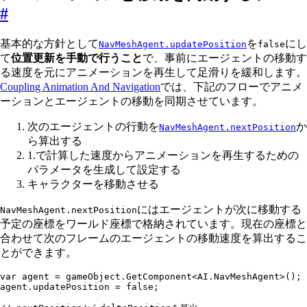
#
基本的な方針として
を
にし
NavMeshAgent.updatePosition
false
て
位置更新を手動で行うこと
で、事前にエージェントの移動す
る速度を元にアニメーションを再生して足滑りを緩和します。
Coupling Animation And Navigation
では、下記のフローでアニメ
ーションとエージェントの移動を同期させています。
次のエージェントの行動を
か
NavMeshAgent.nextPosition
ら算出する
1.で計算した速度からアニメーションを再生するための
パラメータを生成して設定する
キャラクターを移動させる
にはエージェントが次に移動する
NavMeshAgent.nextPosition
予定の座標をワールド座標で格納されています。現在の座標と
合わせて次のフレームのエージェントの移動速度を算出するこ
とができます。
var
 agent 
=
 gameObject
.
GetComponent
<
AI
.
NavMeshAgent
>();
agent
.
updatePosition
 =
 false
;