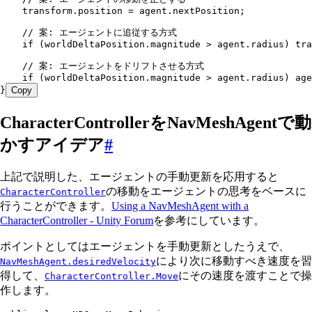
    transform
.
position
 =
 agent
.
nextPosition
;
    // 案: エージェントに追従する方式
    if
 (
worldDeltaPosition
.
magnitude
 >
 agent
.
radius
) 
tra
    // 案: エージェントをドリフトさせる方式
    if
 (
worldDeltaPosition
.
magnitude
 >
 agent
.
radius
) 
age
}
Copy
CharacterControllerをNavMeshAgentで動
かすアイデア
#
上記で説明した、エージェントの手動更新を応用すると
の移動をエージェントの思考をベースに
CharacterController
行うことができます。
Using a NavMeshAgent with a
CharacterController - Unity Forum
を参考にしています。
ポイントとしてはエージェントを手動更新としたうえで、
により次に移動すべき速度を習
NavMeshAgent.desiredVelocity
得して、
にその速度を渡すことで操
CharacterController.Move
作します。