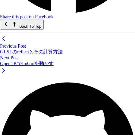
Share this post on Facebook
Back To Top
Previous Post
GLSLのreflectとその計算方法
Next Post
OpenTKでImGuiを動かす