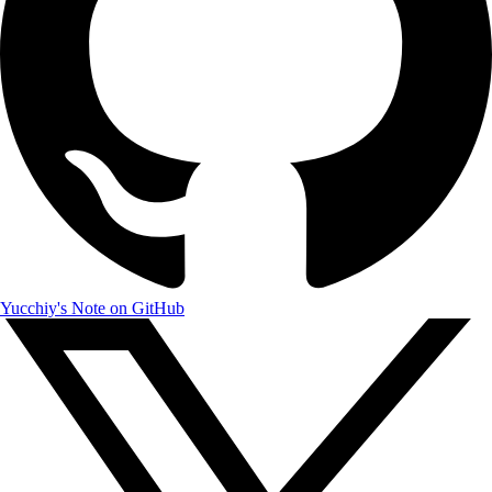
Yucchiy's Note on GitHub