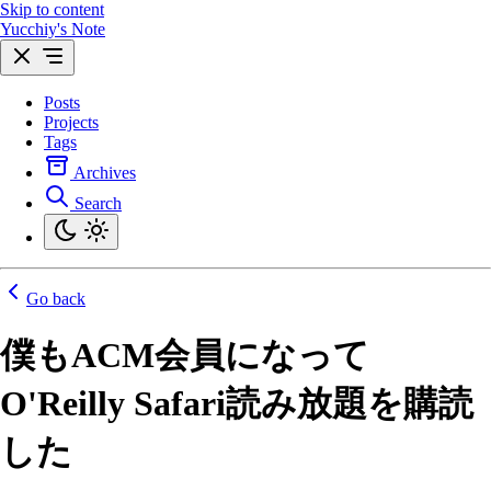
Skip to content
Yucchiy's Note
Posts
Projects
Tags
Archives
Search
Go back
僕もACM会員になって
O'Reilly Safari読み放題を購読
した