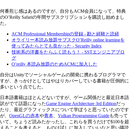
何番煎じ感はあるのですが、自分もACM会員になって、特典
のO’Reilly Safariの年間サブスクリプションを購読し始めまし
た。
ACM Professional Membershipの登録 - 勘と経験と読経
オライリー本読み放題サブスクO’Reilly online learningを
使ってみたらとても良かった - Security Index
技術系の洋書をたらふく読もう！ - SSTエンジニアブロ
グ
O’reilly 本読み放題のためACMに加入した
自分はUnityでソーシャルゲームの開発に携わるプログラマで
すが、きっかけとしてはやはりカバーしている書籍が圧倒的に
多いという点でした。
日本語書籍はほとんどないですが、ゲーム関係だと最近日本語
訳がでて話題になった
Game Engine Architecture 3rd Edition
だっ
たり、最近グラフィックスについて学ぼうと思っていたのです
が、
OpenGLの赤本
や
青本
、
Vulkan Programming Guide
も売って
いて、ちょうど読みたかったし、これらを買うだけで$100を超
えることを考えると、ものは試しに加入していいなと思い購読