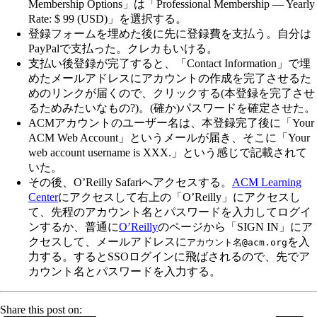
Membership Options」は「Professional Membership — Yearly
Rate: $ 99 (USD)」を選択する。
登録フォームを埋めた後に先に登録費を支払う。自分は
PayPalで支払った。クレカもいける。
支払い後登録が完了すると、「Contact Information」で埋
めたメールアドレスにアカウントの作成を完了させるた
めのリンクが届くので、クリックする(本登録を完了させ
るためみたいなもの?)。(確か)パスワードを確定させた。
ACMアカウントのユーザー名は、本登録完了後に「Your
ACM Web Account」というメールが届き、そこに「Your
web account username is XXX.」という感じで記載されて
いた。
その後、O’Reilly Safariへアクセスする。
ACM Learning
Center
にアクセスして右上の「O’Reilly」にアクセスし
て、先程のアカウント名とパスワードを入力してログイ
ンするか、普通に
O’Reilly
のページから「SIGN IN」にア
クセスして、メールアドレスに
を入
アカウント名@acm.org
力する。するとSSOログインに飛ばされるので、先でア
カウント名とパスワードを入力する。
Share this post on: