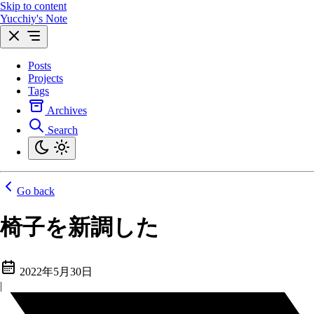
Skip to content
Yucchiy's Note
Posts
Projects
Tags
Archives
Search
Go back
椅子を新調した
2022年5月30日
|