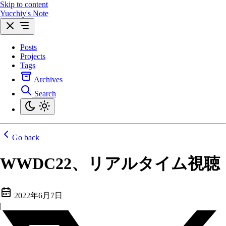
Skip to content
Yucchiy's Note
Posts
Projects
Tags
Archives
Search
Go back
WWDC22、リアルタイム視聴
2022年6月7日
|