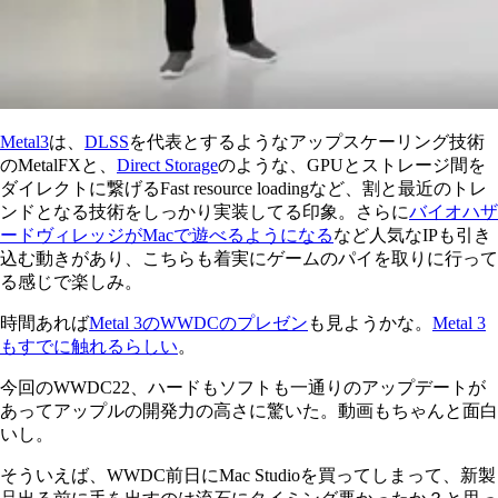
Metal3
は、
DLSS
を代表とするようなアップスケーリング技術
のMetalFXと、
Direct Storage
のような、GPUとストレージ間を
ダイレクトに繋げるFast resource loadingなど、割と最近のトレ
ンドとなる技術をしっかり実装してる印象。さらに
バイオハザ
ードヴィレッジがMacで遊べるようになる
など人気なIPも引き
込む動きがあり、こちらも着実にゲームのパイを取りに行って
る感じで楽しみ。
時間あれば
Metal 3のWWDCのプレゼン
も見ようかな。
Metal 3
もすでに触れるらしい
。
今回のWWDC22、ハードもソフトも一通りのアップデートが
あってアップルの開発力の高さに驚いた。動画もちゃんと面白
いし。
そういえば、WWDC前日にMac Studioを買ってしまって、新製