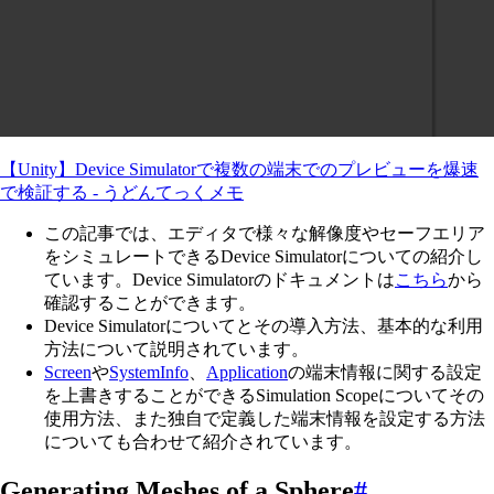
【Unity】Device Simulatorで複数の端末でのプレビューを爆速
で検証する - うどんてっくメモ
この記事では、エディタで様々な解像度やセーフエリア
をシミュレートできるDevice Simulatorについての紹介し
ています。Device Simulatorのドキュメントは
こちら
から
確認することができます。
Device Simulatorについてとその導入方法、基本的な利用
方法について説明されています。
Screen
や
SystemInfo
、
Application
の端末情報に関する設定
を上書きすることができるSimulation Scopeについてその
使用方法、また独自で定義した端末情報を設定する方法
についても合わせて紹介されています。
Generating Meshes of a Sphere
#