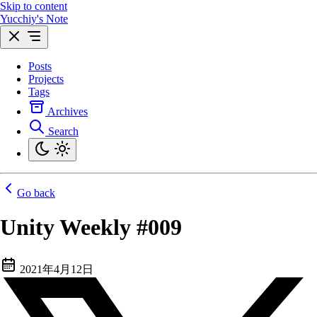
Skip to content
Yucchiy's Note
Posts
Projects
Tags
Archives
Search
Go back
Unity Weekly #009
2021年4月12日