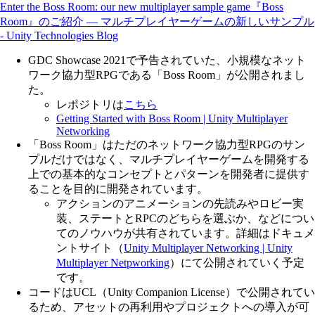
Enter the Boss Room: our new multiplayer sample game『Boss
Room』のご紹介 ― マルチプレイヤーゲームの新しいサンプル
- Unity Technologies Blog
GDC Showcase 2021で予告されていた、小規模なネット
ワーク協力型RPGである「Boss Room」が公開されまし
た。
レポジトリは
こちら
Getting Started with Boss Room | Unity Multiplayer
Networking
「Boss Room」はただのネットワーク協力型RPGのサン
プルだけではなく、マルチプレイヤーゲームを開発する
上での基本的なコンセプトとパターンを開発者に提供す
ることを目的に開発されています。
アクションのアニメーションの先読みやロビー実
装、ステートとRPCのどちらを選ぶか、などについ
てのノウハウが共有されています。詳細はドキュメ
ントサイト（
Unity Multiplayer Networking | Unity
Multiplayer Netpworking
）にて公開されていく予定
です。
コードはUCL（Unity Companion License）で公開されてい
るため、アセットの再利用やプロジェクトへの導入が可