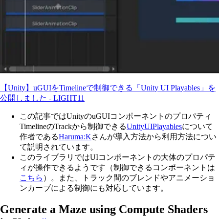
【Unity】uGUIをTimelineで制御できる「Unity UI Playables」を
公開しました - LIGHT11
この記事ではUnityのuGUIコンポーネントのプロパティ
TimelineのTrackから制御できる
UnityUIPlayables
について
作者である
Haruma:K
さんが導入方法から利用方法につい
て説明されています。
このライブラリではUIコンポーネントの大体のプロパテ
ィが操作できるようです（制御できるコンポーネントは
こちら
）。また、トラック間のブレンドやアニメーショ
ンカーブによる制御にも対応しています。
Generate a Maze using Compute Shaders