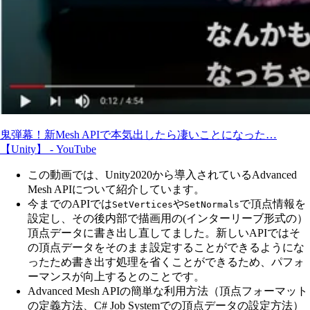
鬼弾幕！新Mesh APIで本気出したら凄いことになった…
【Unity】 - YouTube
この動画では、Unity2020から導入されているAdvanced
Mesh APIについて紹介しています。
今までのAPIでは
や
で頂点情報を
SetVertices
SetNormals
設定し、その後内部で描画用の(インターリーブ形式の）
頂点データに書き出し直してました。新しいAPIではそ
の頂点データをそのまま設定することができるようにな
ったため書き出す処理を省くことができるため、パフォ
ーマンスが向上するとのことです。
Advanced Mesh APIの簡単な利用方法（頂点フォーマット
の定義方法、C# Job Systemでの頂点データの設定方法）