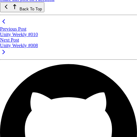
Back To Top
Previous Post
Unity Weekly #010
Next Post
Unity Weekly #008