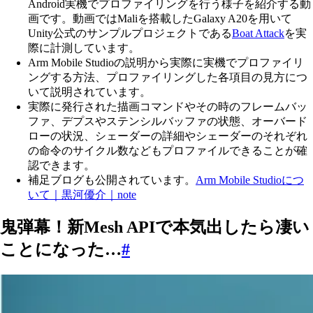
Android実機でプロファイリングを行う様子を紹介する動
画です。動画ではMaliを搭載したGalaxy A20を用いて
Unity公式のサンプルプロジェクトである
Boat Attack
を実
際に計測しています。
Arm Mobile Studioの説明から実際に実機でプロファイリ
ングする方法、プロファイリングした各項目の見方につ
いて説明されています。
実際に発行された描画コマンドやその時のフレームバッ
ファ、デプスやステンシルバッファの状態、オーバード
ローの状況、シェーダーの詳細やシェーダーのそれぞれ
の命令のサイクル数などもプロファイルできることが確
認できます。
補足ブログも公開されています。
Arm Mobile Studioにつ
いて｜黒河優介｜note
鬼弾幕！新Mesh APIで本気出したら凄い
ことになった…
#