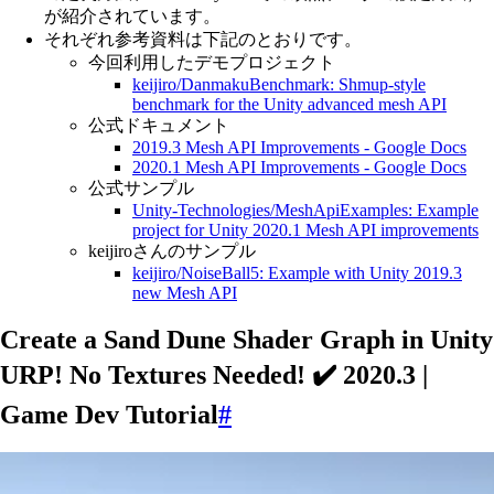
が紹介されています。
それぞれ参考資料は下記のとおりです。
今回利用したデモプロジェクト
keijiro/DanmakuBenchmark: Shmup-style
benchmark for the Unity advanced mesh API
公式ドキュメント
2019.3 Mesh API Improvements - Google Docs
2020.1 Mesh API Improvements - Google Docs
公式サンプル
Unity-Technologies/MeshApiExamples: Example
project for Unity 2020.1 Mesh API improvements
keijiroさんのサンプル
keijiro/NoiseBall5: Example with Unity 2019.3
new Mesh API
Create a Sand Dune Shader Graph in Unity
URP! No Textures Needed! ✔️ 2020.3 |
Game Dev Tutorial
#