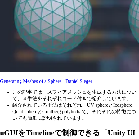
Generating Meshes of a Sphere - Daniel Sieger
この記事では、スフィアメッシュを生成する方法につい
て、４手法をそれぞれコード付きで紹介しています。
紹介されている手法はそれぞれ、UV sphereとIcosphere、
Quad sphereとGoldberg polyhedraで、それぞれの特徴につ
いても簡単に説明されています。
uGUIをTimelineで制御できる「Unity UI