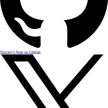
Yucchiy's Note on GitHub