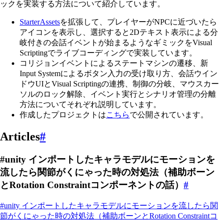
ックを実装する方法について紹介しています。
StarterAssets
を拡張して、プレイヤーがNPCに近づいたら
アイコンを表示し、選択すると2Dテキスト表示による分
岐付きの会話イベントが始まるようなギミックをVisual
Scriptingでライブコーディングで実装しています。
コリジョンイベントによるステートマシンの遷移、新
Input Systemによるボタン入力の受け取り方、会話ウイン
ドウUIとVisual Scriptingの連携、制御の分岐、マウスカー
ソルのロック解除、イベント実行とシナリオ管理の分離
方法についてそれぞれ説明しています。
作成したプロジェクトは
こちら
で公開されています。
Articles
#
#unity インポートしたキャラモデルにモーションを
流したら関節がくにゃった時の対処法（補助ボーン
とRotation Constraintコンポーネントの話）
#
#unity インポートしたキャラモデルにモーションを流したら関
節がくにゃった時の対処法（補助ボーンとRotation Constraintコ