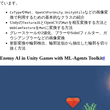
ています。
や
、
などの画像変
CvType
Mat
OpenCVForUnity.UnityUtils
換で利用するための基本的なクラスの紹介
Unityの
とOpenCVの
を相互変換する方法と
Texture2D
Mat
を
に変換する方法
WebCamTexture
Mat
グレースケールや2値化、ブラーやSobelフィルター、ガ
ウシアンブラーなどの画像変換
射影変換や輪郭検出、輪郭近似から抽出した輪郭を切り
抜く方法
Enemy AI in Unity Games with ML-Agents Toolkit
#