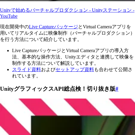
Unityで始めるバーチャルプロダクション - Unityステーション -
YouTube
現在開発中の
Live Captureパッケージ
とVirtual Cameraアプリを
用いてリアルタイムに映像制作（バーチャルプロダクション）
を行う方法について紹介しています。
Live CaptureパッケージとVirtual Cameraアプリの導入方
法、基本的な操作方法、Unityエディタと連携して映像を
制作する方法について解説しています。
スライド資料
および
セットアップ資料
も合わせて公開さ
れています。
UnityグラフィックスAPI総点検！切り抜き版
#