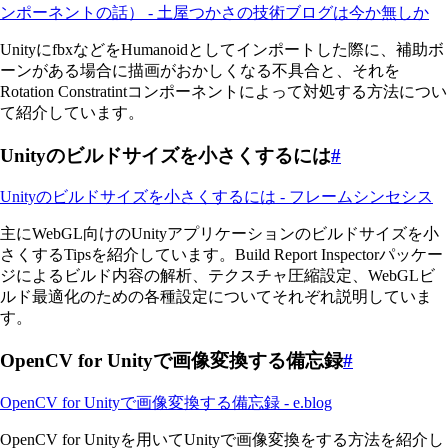
ンポーネントの話） - 土屋つかさの技術ブログは今か無しか
UnityにfbxなどをHumanoidとしてインポートした際に、補助ボ
ーンがある場合に描画がおかしくなる不具合と、それを
Rotation Constratintコンポーネントによって対処する方法につい
て紹介しています。
Unityのビルドサイズを小さくするには
#
Unityのビルドサイズを小さくするには - フレームシンセシス
主にWebGL向けのUnityアプリケーションのビルドサイズを小
さくするTipsを紹介しています。Build Report Inspectorパッケー
ジによるビルド内容の解析、テクスチャ圧縮設定、WebGLビ
ルド最適化のための各種設定についてそれぞれ説明していま
す。
OpenCV for Unityで画像変換する備忘録
#
OpenCV for Unityで画像変換する備忘録 - e.blog
OpenCV for Unityを用いてUnityで画像変換をする方法を紹介し