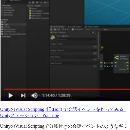
UnityのVisual Scripting (旧:Bolt) で会話イベントを作ってみる -
Unityステーション - YouTube
UnityのVisual Scriptingで分岐付きの会話イベントのようなギミ