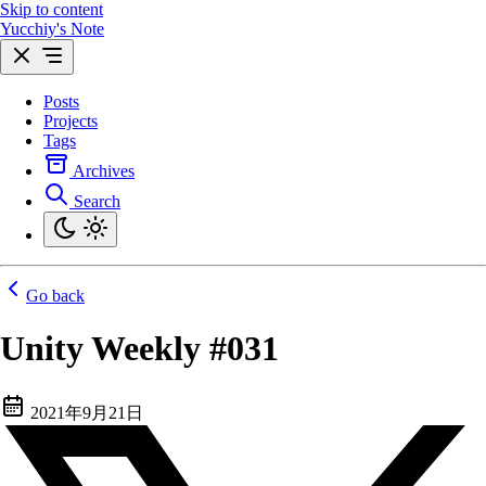
Skip to content
Yucchiy's Note
Posts
Projects
Tags
Archives
Search
Go back
Unity Weekly #031
2021年9月21日