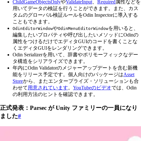
ChildGameObjectsOnly
や
ValidateInput
、
Required
属性などを
用いてデータの検証を行うことができます。また、カス
タムのグローバル検証ルールをOdin Inspectorに導入する
こともできます。
や
を用いると、
OdinEditorWindow
OdinMenuEditorWindow
編集したいプロパティや呼び出したいメソッドにOdinの
属性をつけるだけでエディタGUIのコードを書くことな
くエディタGUIをレンダリングできます。
Odin Serializerを用いて、辞書やポリモーフィックなデー
タ構造をシリアライズできます。
年内にOdin Validatorのメジャーアップデートを含む新機
能をリリース予定です。個人向けのパッケージは
Asset
Store
から、またエンタープライズ・ソリューションも合
わせて
用意されています
。
YouTubeのビデオ
では、Odin
の利用方法のヒントを確認できます。
正式発表：Parsec が Unity ファミリーの一員になり
ました
#