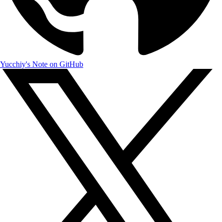
Yucchiy's Note on GitHub