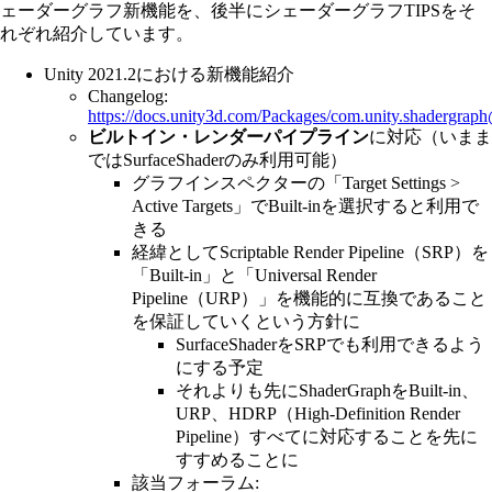
ェーダーグラフ新機能を、後半にシェーダーグラフTIPSをそ
れぞれ紹介しています。
Unity 2021.2における新機能紹介
Changelog:
https://docs.unity3d.com/Packages/
com.unity.shadergrap
ビルトイン・レンダーパイプライン
に対応（いまま
ではSurfaceShaderのみ利用可能）
グラフインスペクターの「Target Settings >
Active Targets」でBuilt-inを選択すると利用で
きる
経緯としてScriptable Render Pipeline（SRP）を
「Built-in」と「Universal Render
Pipeline（URP）」を機能的に互換であること
を保証していくという方針に
SurfaceShaderをSRPでも利用できるよう
にする予定
それよりも先にShaderGraphをBuilt-in、
URP、HDRP（High-Definition Render
Pipeline）すべてに対応することを先に
すすめることに
該当フォーラム: