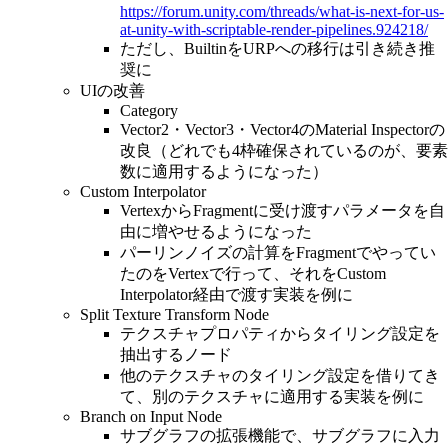
https://forum.unity.com/threads/what-is-next-for-us-
at-unity-with-scriptable-render-pipelines.924218/
ただし、BuiltinをURPへの移行は引き続き推
奨に
UIの改善
Category
Vector2・Vector3・Vector4のMaterial Inspectorの
改良（どれでも4枠確保されているのが、要素
数に適用するようになった）
Custom Interpolator
VertexからFragmentに受け渡すパラメータを自
由に増やせるようになった
パーリンノイズの計算をFragmentでやってい
たのをVertexで行って、それをCustom
Interpolator経由で渡す実装を例に
Split Texture Transform Node
テクスチャプロパティからタイリング設定を
抽出するノード
他のテクスチャのタイリング設定を借りてき
て、別のテクスチャに適用する実装を例に
Branch on Input Node
サブグラフの拡張機能で、サブグラフに入力