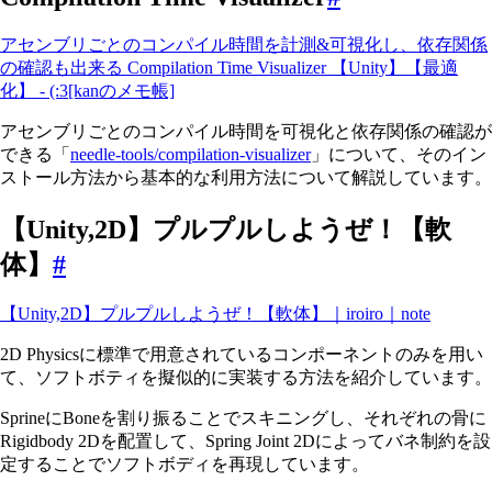
アセンブリごとのコンパイル時間を計測&可視化し、依存関係
の確認も出来る Compilation Time Visualizer 【Unity】【最適
化】 - (:3[kanのメモ帳]
アセンブリごとのコンパイル時間を可視化と依存関係の確認が
できる「
needle-tools/compilation-visualizer
」について、そのイン
ストール方法から基本的な利用方法について解説しています。
【Unity,2D】プルプルしようぜ！【軟
体】
#
【Unity,2D】プルプルしようぜ！【軟体】｜iroiro｜note
2D Physicsに標準で用意されているコンポーネントのみを用い
て、ソフトボティを擬似的に実装する方法を紹介しています。
SprineにBoneを割り振ることでスキニングし、それぞれの骨に
Rigidbody 2Dを配置して、Spring Joint 2Dによってバネ制約を設
定することでソフトボディを再現しています。