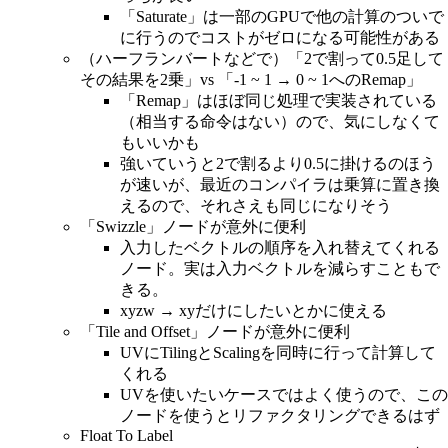
「Saturate」は一部のGPUで他の計算のついで
に行うのでコストがゼロになる可能性がある
（ハーフランバートなどで）「2で割って0.5足して
その結果を2乗」vs 「-1 ~ 1 → 0 ~ 1へのRemap」
「Remap」はほぼ同じ処理で実装されている
（相当する命令はない）ので、気にしなくて
もいいかも
強いていうと2で割るより0.5に掛けるのほう
が速いが、最近のコンパイラは乗算に置き換
えるので、それさえも同じになりそう
「Swizzle」ノードが意外に便利
入力したベクトルの順序を入れ替えてくれる
ノード。実は入力ベクトルを減らすこともで
きる。
xyzw → xyだけにしたいとかに使える
「Tile and Offset」ノードが意外に便利
UVにTilingとScalingを同時に行って計算して
くれる
UVを使いたいケースではよく使うので、この
ノードを使うとリファクタリングできるはず
Float To Label