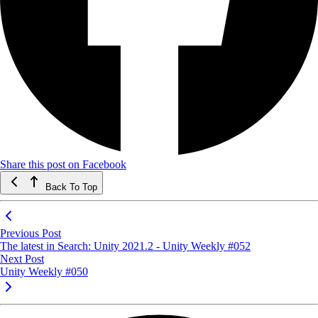
Share this post on Facebook
Back To Top
Previous Post
The latest in Search: Unity 2021.2 - Unity Weekly #052
Next Post
Unity Weekly #050