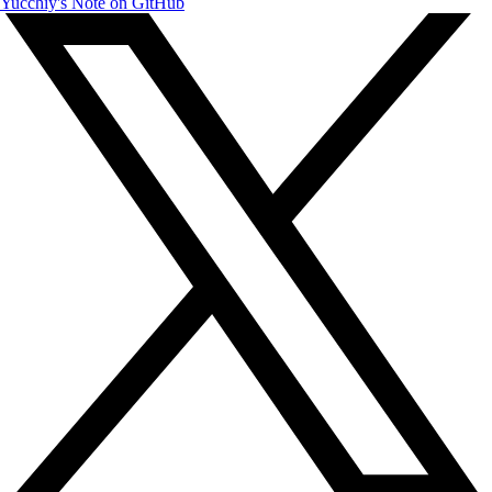
Yucchiy's Note on GitHub