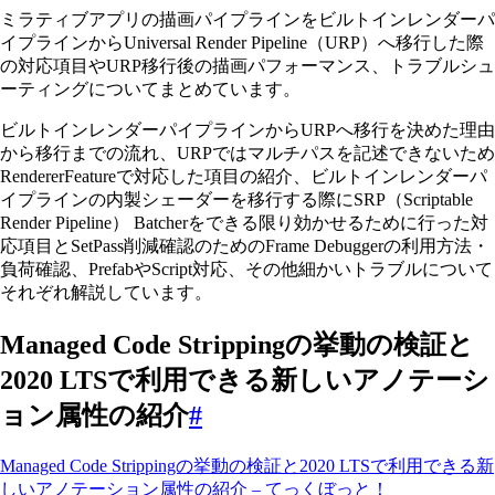
ミラティブアプリの描画パイプラインをビルトインレンダーパ
イプラインからUniversal Render Pipeline（URP）へ移行した際
の対応項目やURP移行後の描画パフォーマンス、トラブルシュ
ーティングについてまとめています。
ビルトインレンダーパイプラインからURPへ移行を決めた理由
から移行までの流れ、URPではマルチパスを記述できないため
RendererFeatureで対応した項目の紹介、ビルトインレンダーパ
イプラインの内製シェーダーを移行する際にSRP（Scriptable
Render Pipeline） Batcherをできる限り効かせるために行った対
応項目とSetPass削減確認のためのFrame Debuggerの利用方法・
負荷確認、PrefabやScript対応、その他細かいトラブルについて
それぞれ解説しています。
Managed Code Strippingの挙動の検証と
2020 LTSで利用できる新しいアノテーシ
ョン属性の紹介
#
Managed Code Strippingの挙動の検証と2020 LTSで利用できる新
しいアノテーション属性の紹介 – てっくぼっと！