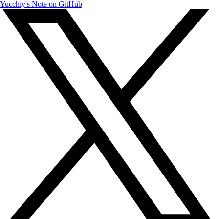
Yucchiy's Note on GitHub