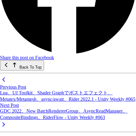
Share this post on Facebook
Back To Top
Previous Post
Lua、UI Toolkit、Shader Graphでポストエフェクト、
Metatex/Metamesh、async/await、Rider 2022.1 - Unity Weekly #065
Next Post
GDC 2022、New BatchRendererGroup、AsyncReadManager、
CompositeBindings、RiderFlow - Unity Weekly #063