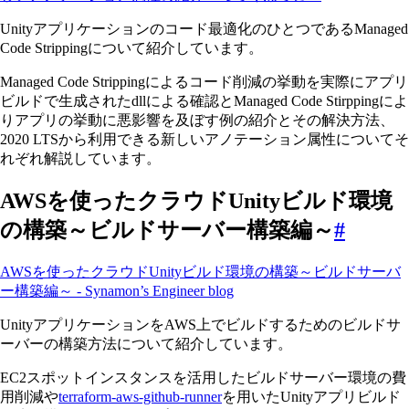
Unityアプリケーションのコード最適化のひとつであるManaged
Code Strippingについて紹介しています。
Managed Code Strippingによるコード削減の挙動を実際にアプリ
ビルドで生成されたdllによる確認とManaged Code Stirppingによ
りアプリの挙動に悪影響を及ぼす例の紹介とその解決方法、
2020 LTSから利用できる新しいアノテーション属性についてそ
れぞれ解説しています。
AWSを使ったクラウドUnityビルド環境
の構築～ビルドサーバー構築編～
#
AWSを使ったクラウドUnityビルド環境の構築～ビルドサーバ
ー構築編～ - Synamon’s Engineer blog
UnityアプリケーションをAWS上でビルドするためのビルドサ
ーバーの構築方法について紹介しています。
EC2スポットインスタンスを活用したビルドサーバー環境の費
用削減や
terraform-aws-github-runner
を用いたUnityアプリビルド