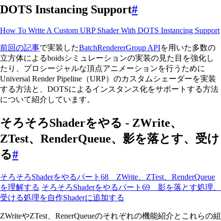
DOTS Instancing Support
#
How To Write A Custom URP Shader With DOTS Instancing Support
前回の記事
で実装した
BatchRendererGroup API
を用いた多数の
立方体によるboidsシミュレーションの実装の見た目を強化し
たり、プロシージャルな頂点アニメーションを行うために
Universal Render Pipeline（URP）のカスタムシェーダーを実装
する方法と、DOTSによるインスタンス化をサポートする方法
について紹介しています。
そろそろShaderをやる - ZWrite、
ZTest、RenderQueue、影を落とす、受け
る
#
そろそろShaderをやるパート68 ZWrite、ZTest、RenderQueue
を理解する
そろそろShaderをやるパート69 影を落とす処理、
受ける処理を自作Shaderに追加する
ZWriteやZTest、RenerQueueのそれぞれの機能紹介とこれらの組