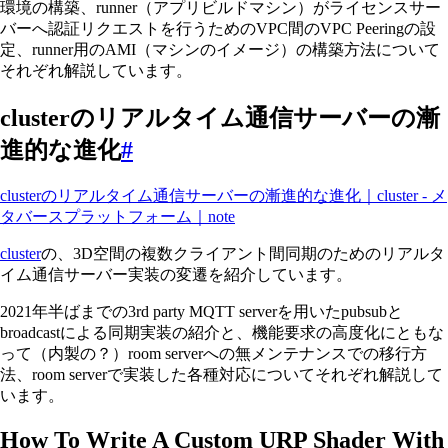
環境の構築、runner（アプリビルドマシン）がライセンスサー
バーへ認証リクエストを行うためのVPC間のVPC Peeringの設
定、runner用のAMI（マシンのイメージ）の構築方法について
それぞれ解説しています。
clusterのリアルタイム通信サーバーの漸
進的な進化
#
clusterのリアルタイム通信サーバーの漸進的な進化｜cluster - メ
タバースプラットフォーム｜note
cluster
の、3D空間の複数クライアント間同期のためのリアルタ
イム通信サーバー実装の変遷を紹介しています。
2021年半ばまでの3rd party MQTT serverを用いたpubsubと
broadcastによる同期実装の紹介と、機能要求の高度化にともな
って（内製の？）room serverへの無メンテナンスでの移行方
法、room serverで実装した各種対応についてそれぞれ解説して
います。
How To Write A Custom URP Shader With