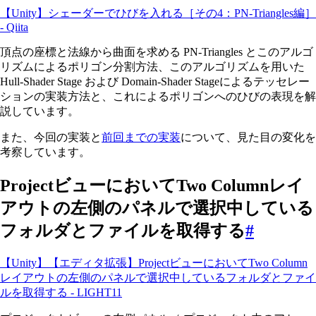
【Unity】シェーダーでひびを入れる［その4：PN-Triangles編］
- Qiita
頂点の座標と法線から曲面を求める PN-Triangles とこのアルゴ
リズムによるポリゴン分割方法、このアルゴリズムを用いた
Hull-Shader Stage および Domain-Shader Stageによるテッセレー
ションの実装方法と、これによるポリゴンへのひびの表現を解
説しています。
また、今回の実装と
前回までの実装
について、見た目の変化を
考察しています。
ProjectビューにおいてTwo Columnレイ
アウトの左側のパネルで選択中している
フォルダとファイルを取得する
#
【Unity】【エディタ拡張】ProjectビューにおいてTwo Column
レイアウトの左側のパネルで選択中しているフォルダとファイ
ルを取得する - LIGHT11