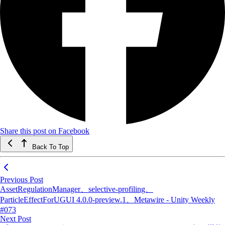
Share this post on Facebook
Back To Top
Previous Post
AssetRegulationManager、selective-profiling、
ParticleEffectForUGUI 4.0.0-preview.1、Metawire - Unity Weekly
#073
Next Post