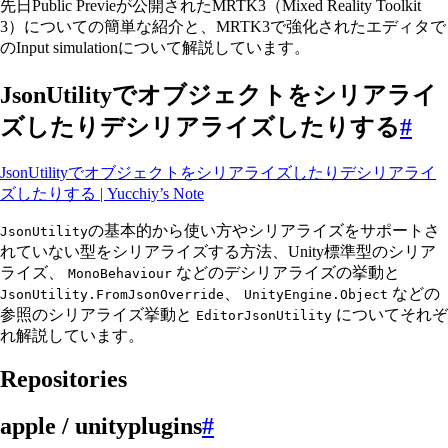
先日Public Previeが公開されたMRTK3（Mixed Reality Toolkit
3）についての簡単な紹介と、MRTK3で強化されたエディタで
のInput simulationについて解説しています。
JsonUtilityでオブジェクトをシリアライ
ズしたりデシリアライズしたりする
#
JsonUtilityでオブジェクトをシリアライズしたりデシリアライ
ズしたりする | Yucchiy’s Note
の基本的から使い方やシリアライズをサポートさ
JsonUtility
れていない型をシリアライズする方法、Unity標準型のシリア
ライズ、
などのデシリアライズの挙動と
MonoBehaviour
、
などの
JsonUtility.FromJsonOverride
UnityEngine.Object
参照のシリアライズ挙動と
についてそれぞ
EditorJsonUtility
れ解説しています。
Repositories
apple / unityplugins
#