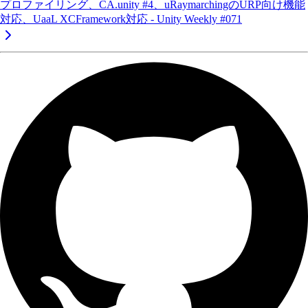
プロファイリング、CA.unity #4、uRaymarchingのURP向け機能
対応、UaaL XCFramework対応 - Unity Weekly #071