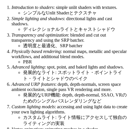
Introduction to shaders
: simple unlit shaders with textures.
シンプルなUnlit Shaderとテクスチャ
Simple lighting and shadows
: directional lights and cast
shadows.
ディレクショナルライトとキャストシャドウ
Transparency and optimization
: blended and cut out
transparency and using the SRP batcher.
透明度と最適化、SRP batcher
Physically based rendering
: normal maps, metallic and specular
workflows, and additional blend modes.
PBR
Advanced lighting
: spot, point, and baked lights and shadows.
発展的なライト: スポットライト・ポイントライ
ト・ライトとシャドウのベイク
Advanced URP features
: depth, depth-normals, screen space
ambient occlusion, single pass VR rendering and more.
発展的なURP機能: depth, depth-normal, SSAO, VRの
ためのシングルパスレンダリングなど
Custom lighting models
: accessing and using light data to create
your own lighting algorithms.
カスタムライト: ライト情報にアクセスして独自の
ライティングの実装