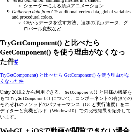
Vertex animation
: animating meshes in a shader.
シェーダーによる頂点アニメーション
Gathering data from C#
: additional vertex data, global variables
and procedural colors.
C#からデータを渡す方法、追加の頂点データ、グ
ロバール変数など
TryGetComponent() と比べたら
GetComponent() を使う理由がなくなっ
た件
#
TryGetComponent() と比べたら GetComponent() を使う理由がな
くなった件
Unity 2019.2 から利用できる、
と同様の機能を
GetComponent()
もつ
について、コンポーネントの有無での
TryGetComponent()
それぞれのメソッドのパフォーマンス（GCと実行速度）をエ
ディターと実機ビルド（Windows10）での比較結果を紹介して
います。
WebGL + iOSで動画が閲覧できない場合