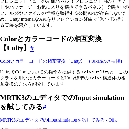
プロジェクトビューの左側パネル（ プロジェクト内のアセッ
トやパッケージ、お気に入りを選択できるパネル）で選択中の
フォルダやファイルの情報を取得する公開APIが存在しないた
め、Unity InternalなAPIをリフレクション経由で叩いて取得す
る実装を紹介しています。
Colorとカラーコードの相互変換
【Unity】
#
Colorとカラーコードの相互変換【Unity】 - (:3[kanのメモ帳]
UnityでColorについての操作を提供する
と、この
ColorUtility
クラスを用いたカラーコードとUnity標準の
構造体の相
Color
互変換の方法を紹介しています。
MRTK3のエディタでのInput simulation
を試してみる
#
MRTK3のエディタでのInput simulationを試してみる - Qiita