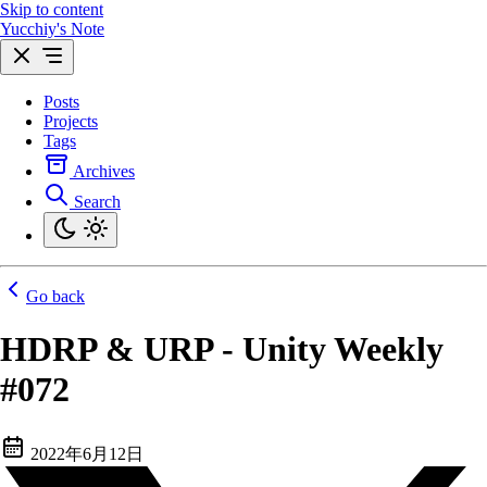
Skip to content
Yucchiy's Note
Posts
Projects
Tags
Archives
Search
Go back
HDRP & URP - Unity Weekly
#072
2022年6月12日