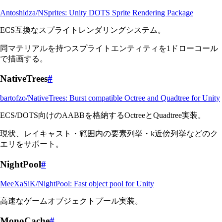
Antoshidza/NSprites: Unity DOTS Sprite Rendering Package
ECS互換なスプライトレンダリングシステム。
同マテリアルを持つスプライトエンティティを1ドローコール
で描画する。
NativeTrees
#
bartofzo/NativeTrees: Burst compatible Octree and Quadtree for Unity
ECS/DOTS向けのAABBを格納するOctreeとQuadtree実装。
現状、レイキャスト・範囲内の要素列挙・k近傍列挙などのク
エリをサポート。
NightPool
#
MeeXaSiK/NightPool: Fast object pool for Unity
高速なゲームオブジェクトプール実装。
MonoCache
#