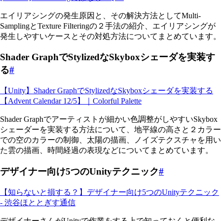
エイリアシングの発生原因と、その解決方法としてMulti-
SamplingとTexture Filteringの２手法の紹介、エイリアシングが
発生しやすいケースとその対処方法についてまとめています。
Shader GraphでStylizedなSkyboxシェーダを実装す
る
#
【Unity】Shader GraphでStylizedなSkyboxシェーダを実装する
【Advent Calendar 12/5】｜Colorful Palette
Shader Graphでアーティストが細かい色調整がしやすいSkybox
シェーダーを実装する方法について、地平線の高さと２カラー
での空のカラーの制御、太陽の描画、ノイズテクスチャを用い
た雲の描画、時間経過の表現などについてまとめています。
デザイナー向け5つのUnityテクニック
#
【知らないと損する？】デザイナー向け5つのUnityテクニック
- 渋谷ほととぎす通信
デザイナーさんがUnityで作業をする上で知っておくと便利な