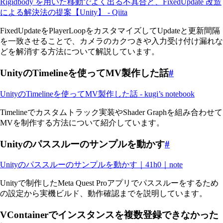
Rigidbody を用いた移動でよく出る不具合と、FixedUpdate 改造
による解決法の提案【Unity】 - Qiita
FixedUpdateをPlayerLoopをカスタマイズしてUpdateと更新間隔
を一致させることで、カメラのカクつきや入力受け付け漏れな
どを解消する方法について解説しています。
UnityのTimelineを使ってMV製作した話
#
UnityのTimelineを使ってMV製作した話 - kugi’s notebook
Timelineでカスタムトラック実装やShader Graphを組み合わせて
MVを制作する方法について紹介しています。
Unityのパススルーのサンプルを動かす
#
Unityのパススルーのサンプルを動かす｜41h0｜note
Unityで制作したMeta Quest Proアプリでパススルーをするため
の設定から実機ビルド、動作確認までを説明しています。
VContainerでインスタンスを複数登録できなかった