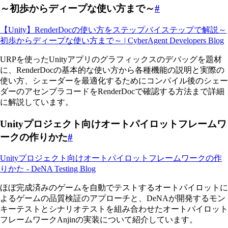
～初歩からディープな使い方まで～
#
【Unity】RenderDocの使い方をステップバイステップで解説～
初歩からディープな使い方まで～ | CyberAgent Developers Blog
URPを使ったUnityアプリのグラフィックスのデバッグを題材
に、RenderDocの基本的な使い方から各種機能の説明と実際の
使い方、シェーダーを最適化するためにコンパイル後のシェー
ダーのアセンブラコードをRenderDocで確認する方法まで詳細
に解説しています。
Unityプロジェクト向けオートパイロットフレームワ
ークの作りかた
#
Unityプロジェクト向けオートパイロットフレームワークの作
りかた - DeNA Testing Blog
ほぼ完成済みのゲームを自動でテストするオートパイロットに
よるゲームの品質検証のアプローチと、DeNAが開発するモン
キーテストとシナリオテストを組み合わせたオートパイロット
フレームワークAnjinの実装について紹介しています。