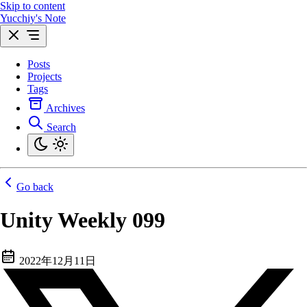
Skip to content
Yucchiy's Note
Posts
Projects
Tags
Archives
Search
Go back
Unity Weekly 099
2022年12月11日