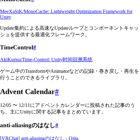
MeeXaSiK/MonoCache: Lightweight Optimization Framework for
Unity
Update集約による高速なUpdateループとコンポーネントキャッ
シュを提供する最適化フレームワーク。
TimeControl
#
AkiKurisu/Time-Control: Unity时间回溯系统
ゲーム中のTransformやAnimatorなどの記録・巻き戻し・再生を
行うことのできるライブラリ。
Advent Calendar
#
12/05 〜 12/11にアドベントカレンダーに投稿された記事のう
ち、主にUnityに関する記事をまとめています。
anti-aliasingのはなし
#
[VRChat] anti-aliasingのはなし - Qiita