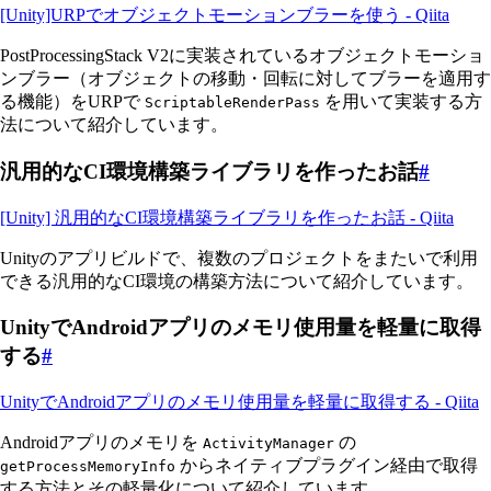
[Unity]URPでオブジェクトモーションブラーを使う - Qiita
PostProcessingStack V2に実装されているオブジェクトモーショ
ンブラー（オブジェクトの移動・回転に対してブラーを適用す
る機能）をURPで
を用いて実装する方
ScriptableRenderPass
法について紹介しています。
汎用的なCI環境構築ライブラリを作ったお話
#
[Unity] 汎用的なCI環境構築ライブラリを作ったお話 - Qiita
Unityのアプリビルドで、複数のプロジェクトをまたいで利用
できる汎用的なCI環境の構築方法について紹介しています。
UnityでAndroidアプリのメモリ使用量を軽量に取得
する
#
UnityでAndroidアプリのメモリ使用量を軽量に取得する - Qiita
Androidアプリのメモリを
の
ActivityManager
からネイティブプラグイン経由で取得
getProcessMemoryInfo
する方法とその軽量化について紹介しています。