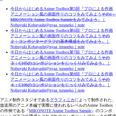
今日からはじめるAnime Toolbox第5回『プロによる作画
アニメーション風の画面作りのコツをみてみよう
その1：
MIKONOTE Anime Toolbox Sampleをみてみよう
』｜
Nobuyuki Kobayashi@nyaa_toraneko｜note
今日からはじめるAnime Toolbox第6回『プロによる作画
アニメーション風の画面作りのコツをみてみよう
その
２：コンポジターグラフの基本構成をみてみよう
』｜
Nobuyuki Kobayashi@nyaa_toraneko｜note
今日からはじめるAnime Toolbox第7回『プロによる作画
アニメーション風の画面作りのコツをみてみよう
その
３：C105のコンポジションをじっくりみてみよう
』｜
Nobuyuki Kobayashi@nyaa_toraneko｜note
今日からはじめるAnime Toolbox第8回『プロによる作画
アニメーション風の画面作りのコツをみてみよう
その
４：C106のコンポジションをじっくりみてみよう
』｜
Nobuyuki Kobayashi@nyaa_toraneko｜note
アニメ制作スタジオである
グラフィニカ
によって制作された、
放送用のアニメ本編で実際に使われるレベルのAnime Toolbox
の作例である『
MIKONOTE Anime Toolbox Sample
』のコンポ