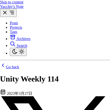
Skip to content
Yucchiy's Note
Posts
Projects
Tags
Archives
Search
Go back
Unity Weekly 114
2023年3月27日