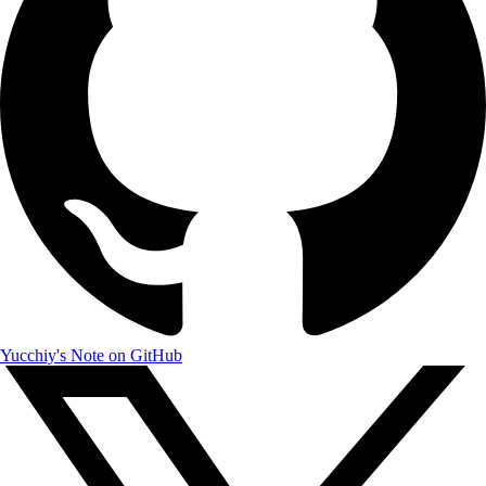
Yucchiy's Note on GitHub