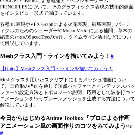
COLOPL Creatorsによる短編アドベンジャーゲーム
PRINCIPLESについて、そのグラフィックス表現の技術的側面
をインタビュー形式で深ぼっています。
各種3D表現やVFX Graphによる火花表現、破壊表現、パーテ
ィクルのためのシェーダーやMotionVectorによる補間、草木の
編集のためのSpeedTreeの活用、タイムライン活用などについ
て解説しています。
Meshクラス入門・ラインを描いてみよう！
#
【Unity】Meshクラス入門・ラインを描いてみよう！
Meshクラスを用いたスクリプトによるメッシュ描画につい
て、三角形の描画を通して頂点バッファーとインデックスバッ
ファーの設定方法とトポロジーの説明、応用として波を打つア
ニメーションを行うプレーンメッシュを生成する方法について
解説しています。
今日からはじめるAnime Toolbox『プロによる作画
アニメーション風の画面作りのコツをみてみよう~』
#