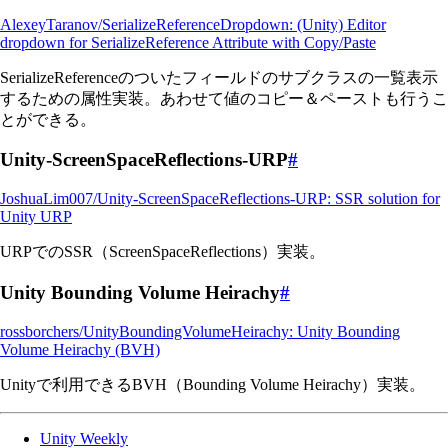
AlexeyTaranov/SerializeReferenceDropdown: (Unity) Editor
dropdown for SerializeReference Attribute with Copy/Paste
SerializeReferenceのついたフィールドのサブクラスの一覧表示
するための属性実装。あわせて値のコピー＆ペーストも行うこ
とができる。
Unity-ScreenSpaceReflections-URP
#
JoshuaLim007/Unity-ScreenSpaceReflections-URP: SSR solution for
Unity URP
URPでのSSR（ScreenSpaceReflections）実装。
Unity Bounding Volume Heirachy
#
rossborchers/UnityBoundingVolumeHeirachy: Unity Bounding
Volume Heirachy (BVH)
Unityで利用できるBVH（Bounding Volume Heirachy）実装。
Unity Weekly