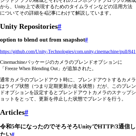
ジットグラフの構成とそれぞれのコンポジットブロックの構成
から、Unity上で表現するためのタイムラインなどの活用方法
についてその詳細を4記事にわけて解説しています。
Unity Repositories
#
option to blend out from snapshot
#
https://github.com/Unity-Technologies/com.unity.cinemachine/pull/841
Cinemachineパッケージのカメラのブレンドオプションに
「Freeze When Blending Out」が追加された。
通常カメラのブレンドアウト時に、ブレンドアウトするカメラ
はライブ状態（つまり定期更新が走る状態）だが、このブレン
ドオプションを設定するとブレンドアウトカメラのスナップシ
ョットをとって、更新を停止した状態でブレンドを行う。
Articles
#
令和5年になったのでそろそろUnityでHTTP/3通信し
たい
#