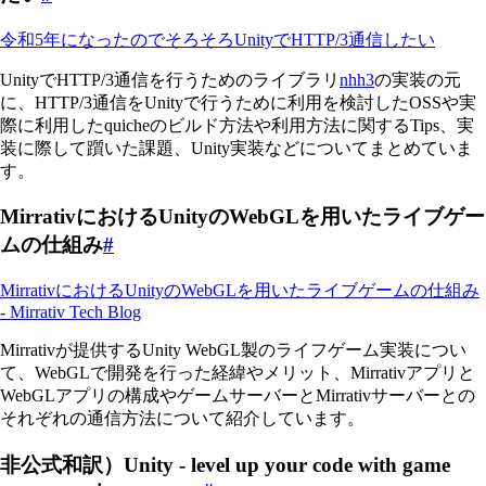
令和5年になったのでそろそろUnityでHTTP/3通信したい
UnityでHTTP/3通信を行うためのライブラリ
nhh3
の実装の元
に、HTTP/3通信をUnityで行うために利用を検討したOSSや実
際に利用したquicheのビルド方法や利用方法に関するTips、実
装に際して躓いた課題、Unity実装などについてまとめていま
す。
MirrativにおけるUnityのWebGLを用いたライブゲー
ムの仕組み
#
MirrativにおけるUnityのWebGLを用いたライブゲームの仕組み
- Mirrativ Tech Blog
Mirrativが提供するUnity WebGL製のライフゲーム実装につい
て、WebGLで開発を行った経緯やメリット、Mirrativアプリと
WebGLアプリの構成やゲームサーバーとMirrativサーバーとの
それぞれの通信方法について紹介しています。
非公式和訳）Unity - level up your code with game