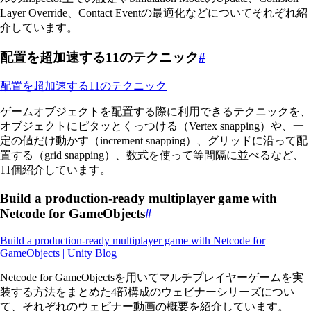
Layer Override、Contact Eventの最適化などについてそれぞれ紹
介しています。
配置を超加速する11のテクニック
#
配置を超加速する11のテクニック
ゲームオブジェクトを配置する際に利用できるテクニックを、
オブジェクトにピタッとくっつける（Vertex snapping）や、一
定の値だけ動かす（increment snapping）、グリッドに沿って配
置する（grid snapping）、数式を使って等間隔に並べるなど、
11個紹介しています。
Build a production-ready multiplayer game with
Netcode for GameObjects
#
Build a production-ready multiplayer game with Netcode for
GameObjects | Unity Blog
Netcode for GameObjectsを用いてマルチプレイヤーゲームを実
装する方法をまとめた4部構成のウェビナーシリーズについ
て、それぞれのウェビナー動画の概要を紹介しています。