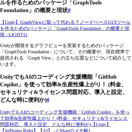
ルを作るためのパッケージ「GraphTools
Foundation」の概要と現状
#
【Unity】GraphViewに取って代わる？ノードベースGUIツール
を作るためのパッケージ「GraphTools Foundation」の概要と現
状 - LIGHT11
Unityが開発するグラフビューを実装するためのパッケージ
「GraphTools Foundation」について、その概要や、現在標準で
提供される「Graph View」との立ち位置などについて紹介して
います。
UnityでもAIのコーディング支援機能「GitHub
Copilot」を使って効率&生産性爆上がり！ (料金、
セキュリティ&ライセンス問題対応、導入と設定、
どんな時に便利か)
#
UnityでもAIのコーディング支援機能「GitHub Copilot」を使っ
て効率&生産性爆上がり！ (料金、セキュリティ&ライセンス
問題対応、導入と設定、どんな時に便利か)【Unity】
【JetBrains Rider】【AI】 - (:3[kanのメモ帳]