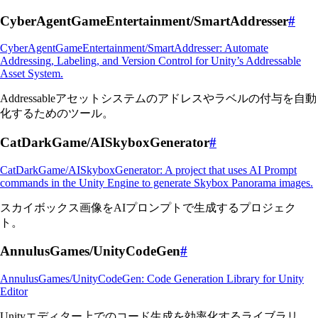
CyberAgentGameEntertainment/SmartAddresser
#
CyberAgentGameEntertainment/SmartAddresser: Automate
Addressing, Labeling, and Version Control for Unity’s Addressable
Asset System.
Addressableアセットシステムのアドレスやラベルの付与を自動
化するためのツール。
CatDarkGame/AISkyboxGenerator
#
CatDarkGame/AISkyboxGenerator: A project that uses AI Prompt
commands in the Unity Engine to generate Skybox Panorama images.
スカイボックス画像をAIプロンプトで生成するプロジェク
ト。
AnnulusGames/UnityCodeGen
#
AnnulusGames/UnityCodeGen: Code Generation Library for Unity
Editor
Unityエディター上でのコード生成を効率化するライブラリ。