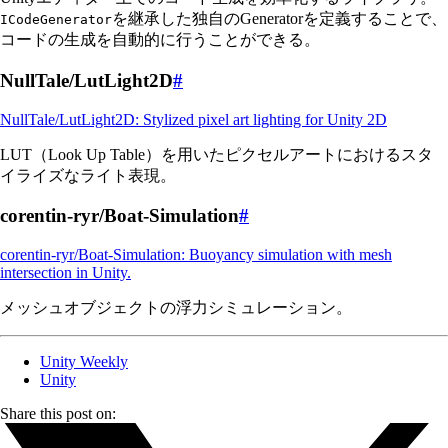
を継承した独自のGeneratorを定義することで、
ICodeGenerator
コードの生成を自動的に行うことができる。
NullTale/LutLight2D
#
NullTale/LutLight2D: Stylized pixel art lighting for Unity 2D
LUT（Look Up Table）を用いたピクセルアートにおけるスタ
イライズなライト表現。
corentin-ryr/Boat-Simulation
#
corentin-ryr/Boat-Simulation: Buoyancy simulation with mesh
intersection in Unity.
メッシュオブジェクトの浮力シミュレーション。
Unity Weekly
Unity
Share this post on: