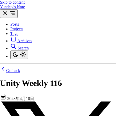
Skip to content
Yucchiy's Note
Posts
Projects
Tags
Archives
Search
Go back
Unity Weekly 116
2023年4月10日