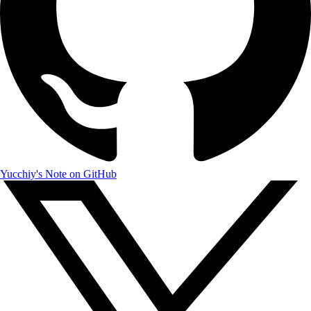
Yucchiy's Note on GitHub