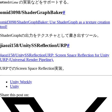
の実装などをサポートする。
WKWebView
omid3098/ShaderGraphBaker
#
omid3098/ShaderGraphBaker: Use ShaderGraph as a texture creation
tool!
ShaderGraphの出力をテクスチャとして書き出すツール。
jiaozi158/UnitySSReflectionURP
#
jiaozi158/UnitySSReflectionURP: Screen Space Reflection for Unity
URP (Universal Render Pipeline).
URPでのScreen Space Reflection実装。
Unity Weekly
Unity
Share this post on: