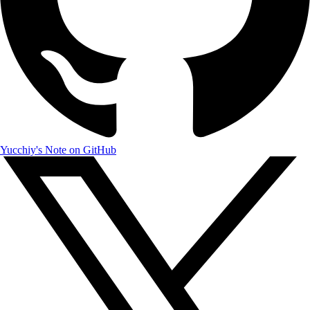
Yucchiy's Note on GitHub