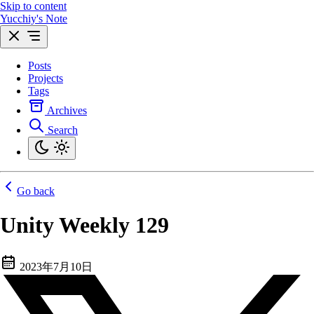
Skip to content
Yucchiy's Note
Posts
Projects
Tags
Archives
Search
Go back
Unity Weekly 129
2023年7月10日