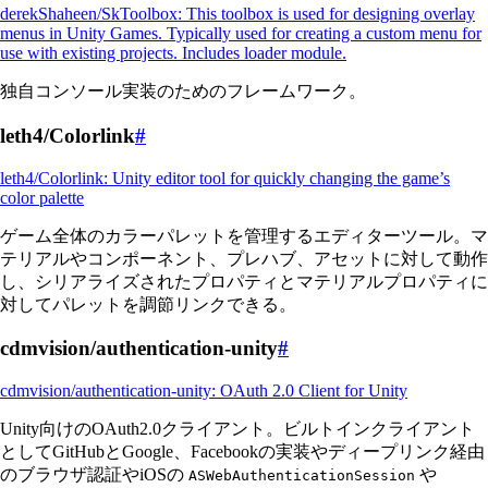
derekShaheen/SkToolbox: This toolbox is used for designing overlay
menus in Unity Games. Typically used for creating a custom menu for
use with existing projects. Includes loader module.
独自コンソール実装のためのフレームワーク。
leth4/Colorlink
#
leth4/Colorlink: Unity editor tool for quickly changing the game’s
color palette
ゲーム全体のカラーパレットを管理するエディターツール。マ
テリアルやコンポーネント、プレハブ、アセットに対して動作
し、シリアライズされたプロパティとマテリアルプロパティに
対してパレットを調節リンクできる。
cdmvision/authentication-unity
#
cdmvision/authentication-unity: OAuth 2.0 Client for Unity
Unity向けのOAuth2.0クライアント。ビルトインクライアント
としてGitHubとGoogle、Facebookの実装やディープリンク経由
のブラウザ認証やiOSの
や
ASWebAuthenticationSession