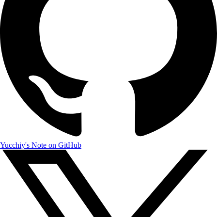
Yucchiy's Note on GitHub