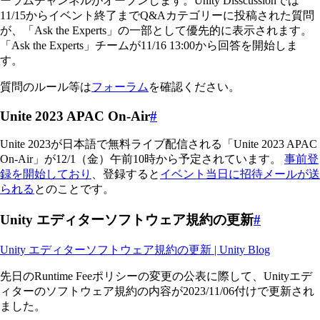
ーラムチャンネルがオープンします。Unity Disscussionでは
11/15からイベント終了までQ&Aカテゴリーに投稿された質問
が、「Ask the Experts」の一部として優先的に表示されます。
「Ask the Experts」チームが11/16 13:00から回答を開始しま
す。
質問のルール等は
フォーラム
を確認ください。
Unite 2023 APAC On-Air
#
Unite 2023が日本語で無料ライブ配信される「Unite 2023 APAC
On-Air」が12/1（金）午前10時から予定されています。
事前登
録を開始しており
、登録すると
イベント当日に招待メールが送
られる
とのことです。
Unity エディターソフトウェア規約の更新
#
Unity エディターソフトウェア規約の更新 | Unity Blog
先日のRuntime Feeポリシーの変更の公表に際して、Unityエデ
ィターのソフトウェア規約の内容が2023/11/06付けで更新され
ました。