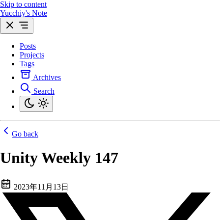
Skip to content
Yucchiy's Note
Posts
Projects
Tags
Archives
Search
Go back
Unity Weekly 147
2023年11月13日