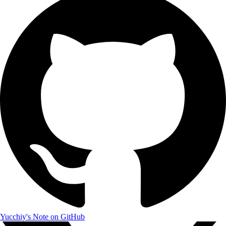
Yucchiy's Note on GitHub