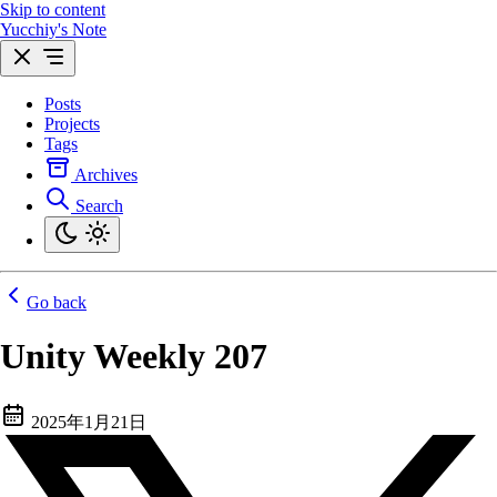
Skip to content
Yucchiy's Note
Posts
Projects
Tags
Archives
Search
Go back
Unity Weekly 207
2025年1月21日