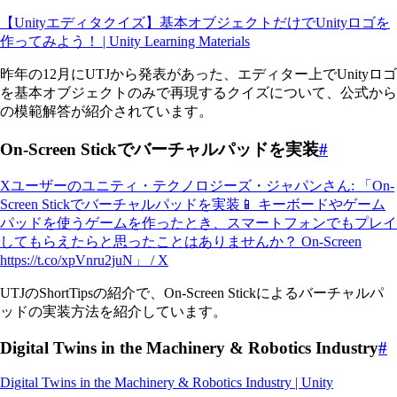
【Unityエディタクイズ】基本オブジェクトだけでUnityロゴを
作ってみよう！ | Unity Learning Materials
昨年の12月にUTJから発表があった、エディター上でUnityロゴ
を基本オブジェクトのみで再現するクイズについて、公式から
の模範解答が紹介されています。
On-Screen Stickでバーチャルパッドを実装
#
Xユーザーのユニティ・テクノロジーズ・ジャパンさん: 「On-
Screen Stickでバーチャルパッドを実装📱 キーボードやゲーム
パッドを使うゲームを作ったとき、スマートフォンでもプレイ
してもらえたらと思ったことはありませんか？ On-Screen
https://t.co/xpVnru2juN」 / X
UTJのShortTipsの紹介で、On-Screen Stickによるバーチャルパ
ッドの実装方法を紹介しています。
Digital Twins in the Machinery & Robotics Industry
#
Digital Twins in the Machinery & Robotics Industry | Unity