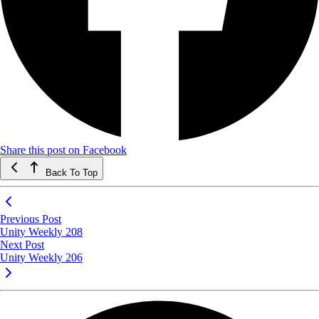
Share this post on Facebook
Back To Top
Previous Post
Unity Weekly 208
Next Post
Unity Weekly 206