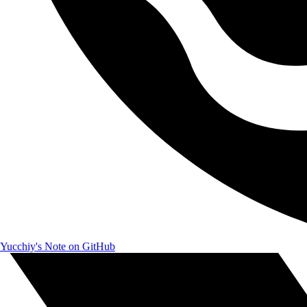
Yucchiy's Note on GitHub