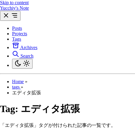
Skip to content
Yucchiy's Note
Posts
Projects
Tags
Archives
Search
Home
»
tags
»
エディタ拡張
Tag:
エディタ拡張
「エディタ拡張」タグが付けられた記事の一覧です。