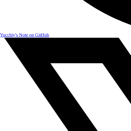
Yucchiy's Note on GitHub