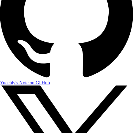
Yucchiy's Note on GitHub