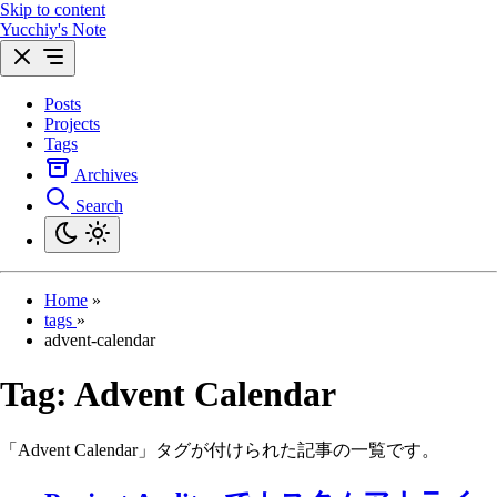
Skip to content
Yucchiy's Note
Posts
Projects
Tags
Archives
Search
Home
»
tags
»
advent-calendar
Tag:
Advent Calendar
「Advent Calendar」タグが付けられた記事の一覧です。