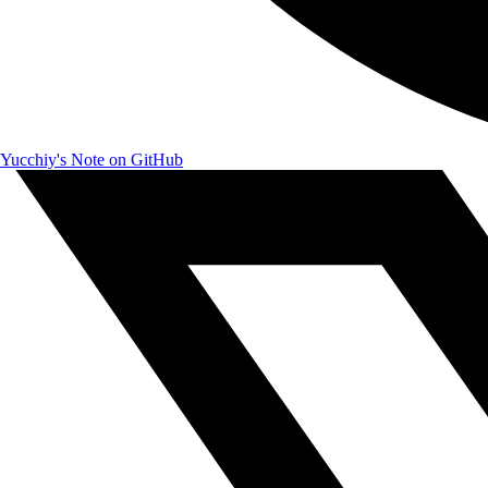
Yucchiy's Note on GitHub