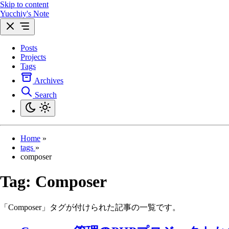
Skip to content
Yucchiy's Note
Posts
Projects
Tags
Archives
Search
Home
»
tags
»
composer
Tag:
Composer
「Composer」タグが付けられた記事の一覧です。