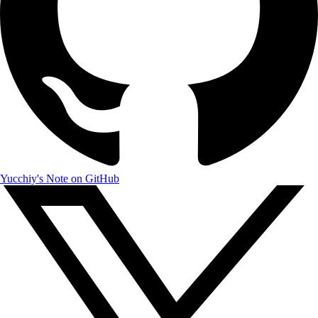
Yucchiy's Note on GitHub