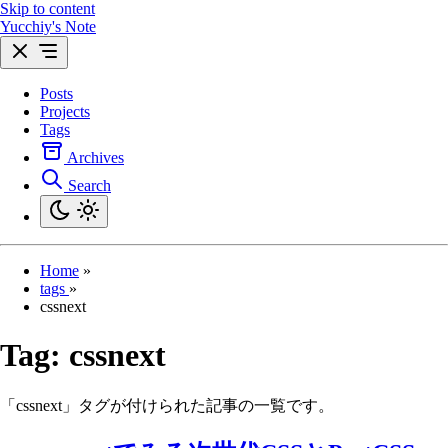
Skip to content
Yucchiy's Note
Posts
Projects
Tags
Archives
Search
Home
»
tags
»
cssnext
Tag:
cssnext
「cssnext」タグが付けられた記事の一覧です。