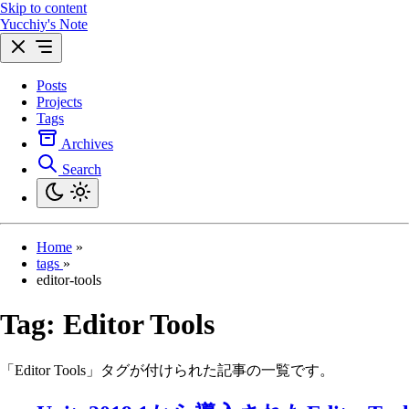
Skip to content
Yucchiy's Note
Posts
Projects
Tags
Archives
Search
Home
»
tags
»
editor-tools
Tag:
Editor Tools
「Editor Tools」タグが付けられた記事の一覧です。