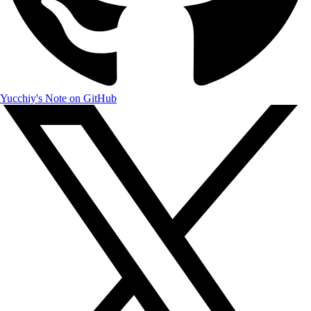
Yucchiy's Note on GitHub