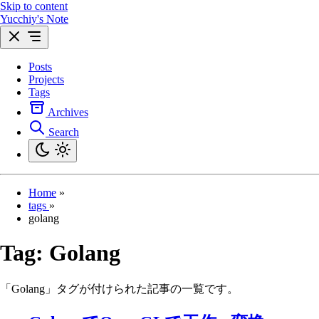
Skip to content
Yucchiy's Note
Posts
Projects
Tags
Archives
Search
Home
»
tags
»
golang
Tag:
Golang
「Golang」タグが付けられた記事の一覧です。