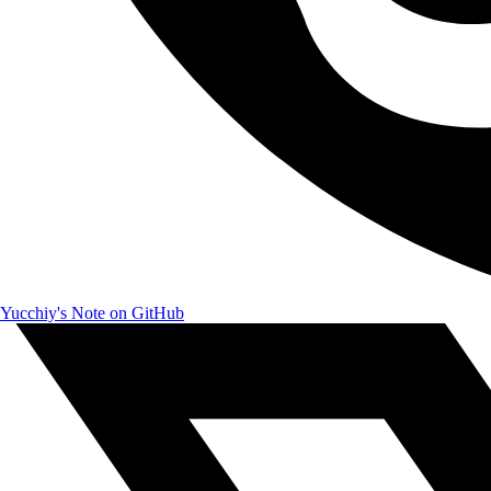
Yucchiy's Note on GitHub