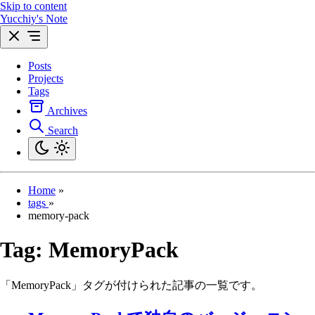
Skip to content
Yucchiy's Note
Posts
Projects
Tags
Archives
Search
Home
»
tags
»
memory-pack
Tag:
MemoryPack
「MemoryPack」タグが付けられた記事の一覧です。