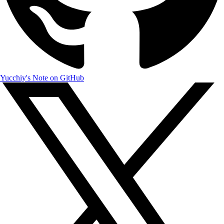
Yucchiy's Note on GitHub