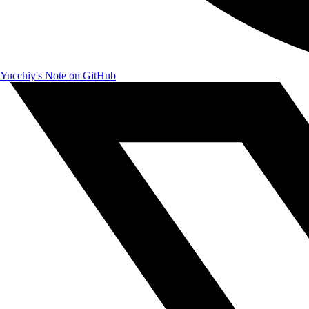
Yucchiy's Note on GitHub