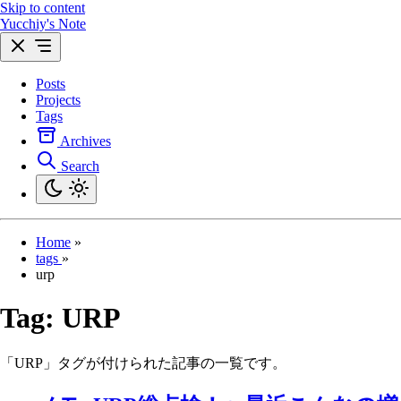
Skip to content
Yucchiy's Note
Posts
Projects
Tags
Archives
Search
Home
»
tags
»
urp
Tag:
URP
「URP」タグが付けられた記事の一覧です。