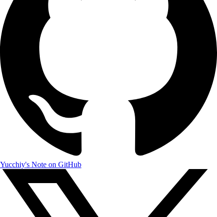
Yucchiy's Note on GitHub