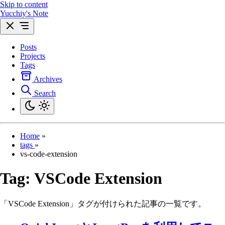
Skip to content
Yucchiy's Note
Posts
Projects
Tags
Archives
Search
Home
»
tags
»
vs-code-extension
Tag:
VSCode Extension
「VSCode Extension」タグが付けられた記事の一覧です。