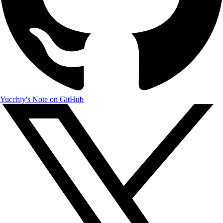
Yucchiy's Note on GitHub