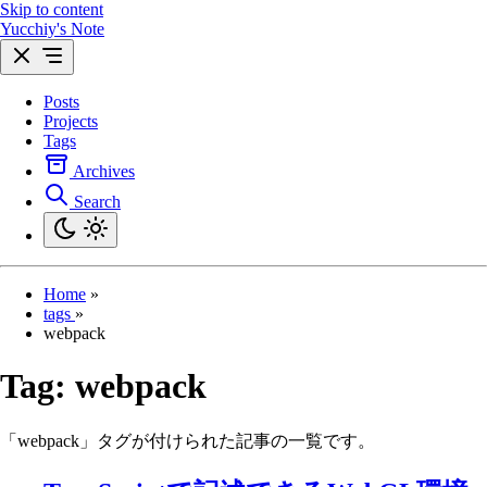
Skip to content
Yucchiy's Note
Posts
Projects
Tags
Archives
Search
Home
»
tags
»
webpack
Tag:
webpack
「webpack」タグが付けられた記事の一覧です。