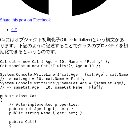
Share this post on Facebook
C#
C#にはオブジェクト初期化子(Objec Initializer)という構文があ
ります。下記のように記述することでクラスのプロパティを初
期化できるというものです。
Cat
 cat 
=
 new
 Cat
 { Age 
=
 10
,
 Name 
=
 "
Fluffy
"
 };
Cat
 sameCat 
=
 new
 Cat
(
"
Fluffy
"
){ Age 
=
 10
 };
System
.
Console
.
WriteLine
(
$"
cat.Age = 
{
cat
.
Age
}
, cat.Name
// -> cat.Age = 10, cat.Name = Fluffy
System
.
Console
.
WriteLine
(
$"
sameCat.Age = 
{
sameCat
.
Age
}
, 
// -> sameCat.Age = 10, sameCat.Name = Fluffy
public
 class
 Cat
{
    // Auto-implemented properties.
    public
 int
 Age { 
get
; 
set
; }
    public
 string
 Name { 
get
; 
set
; }
    public
 Cat
()
    {