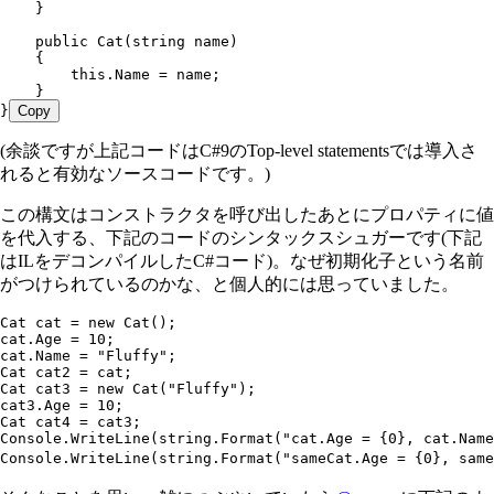
    }
    public
 Cat
(
string
 name)
    {
        this
.
Name
 =
 name;
    }
}
Copy
(余談ですが上記コードはC#9のTop-level statementsでは導入さ
れると有効なソースコードです。)
この構文はコンストラクタを呼び出したあとにプロパティに値
を代入する、下記のコードのシンタックスシュガーです(下記
はILをデコンパイルしたC#コード)。なぜ初期化子という名前
がつけられているのかな、と個人的には思っていました。
Cat
 cat 
=
 new
 Cat
();
cat
.
Age
 =
 10
;
cat
.
Name
 =
 "
Fluffy
"
;
Cat
 cat2 
=
 cat;
Cat
 cat3 
=
 new
 Cat
(
"
Fluffy
"
);
cat3
.
Age
 =
 10
;
Cat
 cat4 
=
 cat3;
Console
.
WriteLine
(
string
.
Format
(
"
cat.Age = {0}, cat.Name
Console
.
WriteLine
(
string
.
Format
(
"
sameCat.Age = {0}, same