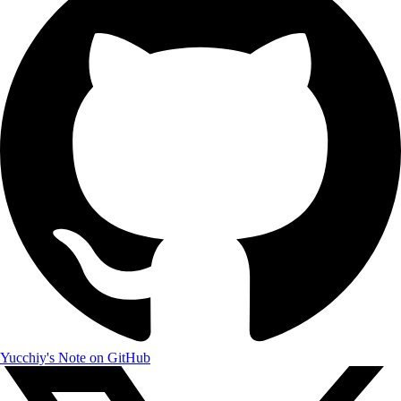
Yucchiy's Note on GitHub