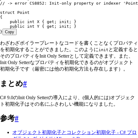
// -> error CS8852: Init-only property or indexer 'Point
struct
 Point
{
    public
 int
 X { 
get
; 
init
; }
    public
 int
 Y { 
get
; 
init
; }
}
Copy
わざわざボイラープレートなコードを書くことなくプロパティ
を初期化することができました。このように
と定義すると
init
そのプロパティをInit Only Setterとして定義できます。また、
Init Only Setterなプロパティを初期化できるのがオブジェクト
初期化子です（厳密には他の初期化方法も存在します）。
まとめ
#
C# 9.0のInit Only Setterの導入により、(個人的には)オブジェク
ト初期化子はその名にふさわしい機能になりました。
参考
#
オブジェクト初期化子とコレクション初期化子 - C# プロ