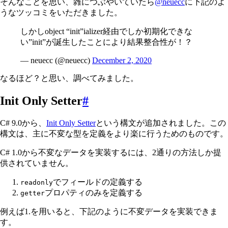
そんなことを思い、雑につぶやいていたら
@neuecc
に下記のよ
うなツッコミをいただきました。
しかしobject “init”ializer経由でしか初期化できな
い”init”が誕生したことにより結果整合性が！？
— neuecc (@neuecc)
December 2, 2020
なるほど？と思い、調べてみました。
Init Only Setter
#
C# 9.0から、
Init Only Setter
という構文が追加されました。この
構文は、主に不変な型を定義をより楽に行うためのものです。
C# 1.0から不変なデータを実装するには、2通りの方法しか提
供されていません。
でフィールドの定義する
readonly
プロパティのみを定義する
getter
例えば1.を用いると、下記のように不変データを実装できま
す。