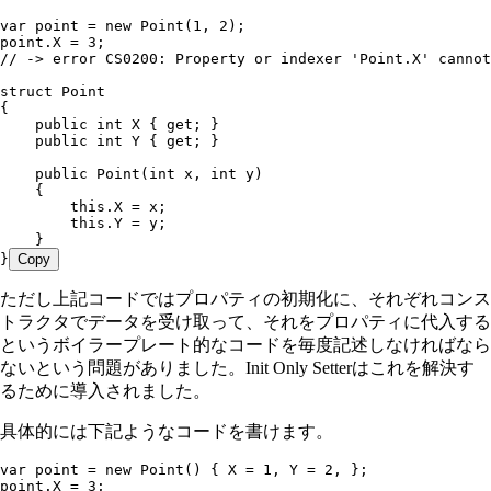
var
 point 
=
 new
 Point
(
1
,
 2
);
point
.
X
 =
 3
;
// -> error CS0200: Property or indexer 'Point.X' cannot
struct
 Point
{
    public
 int
 X { 
get
; }
    public
 int
 Y { 
get
; }
    public
 Point
(
int
 x
,
 int
 y)
    {
        this
.
X
 =
 x;
        this
.
Y
 =
 y;
    }
}
Copy
ただし上記コードではプロパティの初期化に、それぞれコンス
トラクタでデータを受け取って、それをプロパティに代入する
というボイラープレート的なコードを毎度記述しなければなら
ないという問題がありました。Init Only Setterはこれを解決す
るために導入されました。
具体的には下記ようなコードを書けます。
var
 point 
=
 new
 Point
() { X 
=
 1
,
 Y 
=
 2
,
 };
point
.
X
 =
 3
;