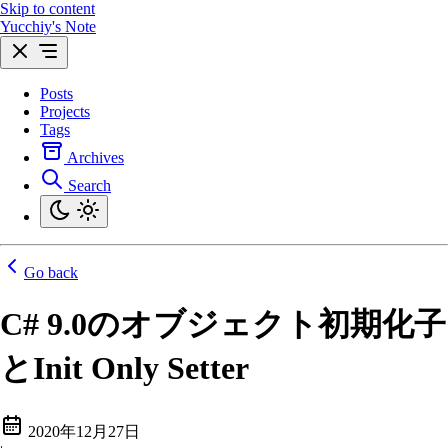
Skip to content
Yucchiy's Note
Posts
Projects
Tags
Archives
Search
Go back
C# 9.0のオブジェクト初期化子
とInit Only Setter
2020年12月27日