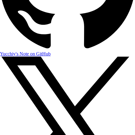
Yucchiy's Note on GitHub