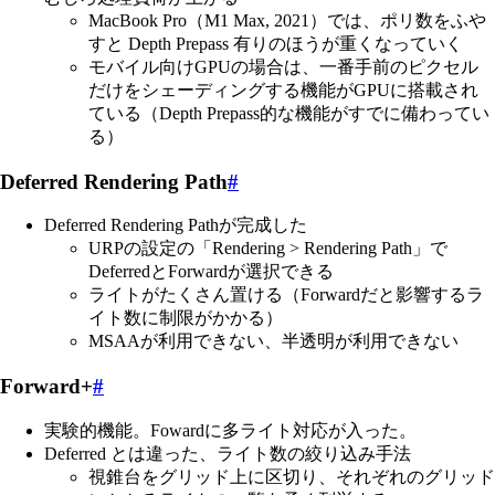
MacBook Pro（M1 Max, 2021）では、ポリ数をふや
すと Depth Prepass 有りのほうが重くなっていく
モバイル向けGPUの場合は、一番手前のピクセル
だけをシェーディングする機能がGPUに搭載され
ている（Depth Prepass的な機能がすでに備わってい
る）
Deferred Rendering Path
#
Deferred Rendering Pathが完成した
URPの設定の「Rendering > Rendering Path」で
DeferredとForwardが選択できる
ライトがたくさん置ける（Forwardだと影響するラ
イト数に制限がかかる）
MSAAが利用できない、半透明が利用できない
Forward+
#
実験的機能。Fowardに多ライト対応が入った。
Deferred とは違った、ライト数の絞り込み手法
視錐台をグリッド上に区切り、それぞれのグリッド