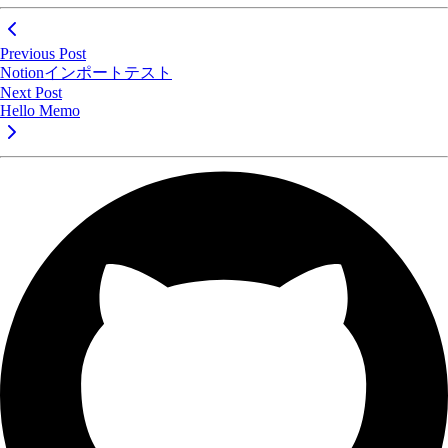
Previous Post
Notionインポートテスト
Next Post
Hello Memo