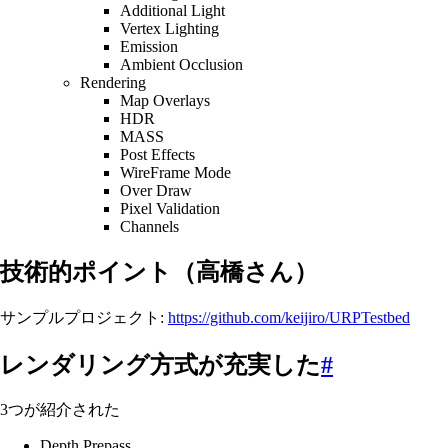
Additional Light
Vertex Lighting
Emission
Ambient Occlusion
Rendering
Map Overlays
HDR
MASS
Post Effects
WireFrame Mode
Over Draw
Pixel Validation
Channels
技術的ポイント（高橋さん）
サンプルプロジェクト:
https://github.com/keijiro/URPTestbed
レンダリング方式が充実した
#
3つが紹介された
Depth Prepass