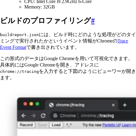
CPU: Intel Core i9 2.9GHz 6-Core
Memory: 32GB
ビルドのプロファイリング
#
には、ビルド時にどのような処理がどのタイ
buildreport.json
ミングで実行されたかというイベント情報がChromeの
Trace
Event Format
で書き出されています。
この形式のデータはGoogle Chromeを用いて可視化できます。
具体的にはGoogle Chromeを開き、アドレスに
を入力すると下図のようにビューワーが開き
chrome://tracing
ます。