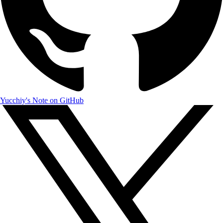
Yucchiy's Note on GitHub