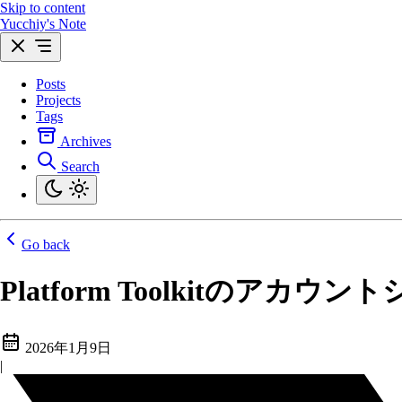
Skip to content
Yucchiy's Note
Posts
Projects
Tags
Archives
Search
Go back
Platform Toolkitのアカ
2026年1月9日
|