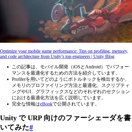
Optimize your mobile game performance: Tips on profiling, memory,
and code architecture from Unity’s top engineers | Unity Blog
この記事は、モバイル開発（iOSとAndroid）でパフォー
マンスを最適化するための方法を紹介しています。
Profilerを用いてどのようにボトルネックを検出するか、
メモリのプロファイリング方法と最適化、スクリプティ
ングやUI、グラフィックスなどのそれぞれのセクション
における最適化方法を広く説明しています。
完全な情報は
eBook
で公開されています。
Unity で URP 向けのファーシェーダを書
いてみた
#