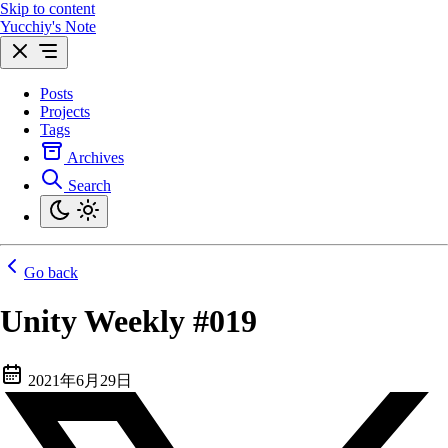
Skip to content
Yucchiy's Note
Posts
Projects
Tags
Archives
Search
Go back
Unity Weekly #019
2021年6月29日