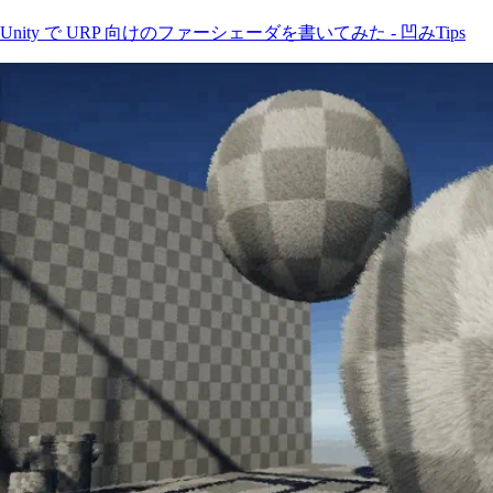
Unity で URP 向けのファーシェーダを書いてみた - 凹みTips