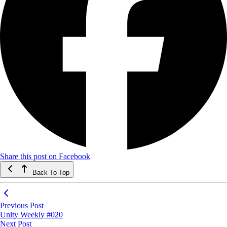
Share this post on Facebook
Back To Top
Previous Post
Unity Weekly #020
Next Post