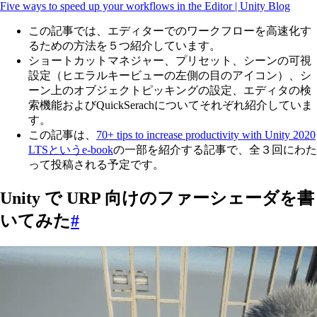
Five ways to speed up your workflows in the Editor | Unity Blog
この記事では、エディターでのワークフローを高速化す
るための方法を５つ紹介しています。
ショートカットマネジャー、プリセット、シーンの可視
設定（ヒエラルキービューの左側の目のアイコン）、シ
ーン上のオブジェクトピッキングの設定、エディタの検
索機能およびQuickSerachについてそれぞれ紹介していま
す。
この記事は、
70+ tips to increase productivity with Unity 2020
LTSというe-book
の一部を紹介する記事で、全３回にわた
って投稿される予定です。
Unity で URP 向けのファーシェーダを書
いてみた
#