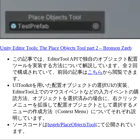
Unity Editor Tools: The Place Objects Tool part 2 – Bronson Zgeb
この記事では、EditorTool APIで独自のオブジェクト配置
ツールを実装する方法について解説しています。全２回
で構成されていて、前回の記事は
こちら
から閲覧できま
す。
UIToolkitを用いた配置オブジェクトの選択UIの実装、
EditorTool上でのマウスイベントなどの入力イベントの購
読方法、オブジェクトを選択済みの場合に、右クリック
メニューを拡張して配置オブジェクトとして選択するメ
ニューの作成方法（Context Menu）についてそれぞれ説
明しています。
ソースコードは
bzgeb/PlaceObjectsTool
にて公開されてい
ます。