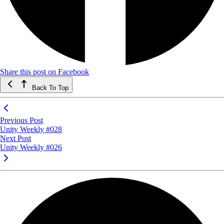
Share this post on Facebook
Back To Top
Previous Post
Unity Weekly #028
Next Post
Unity Weekly #026