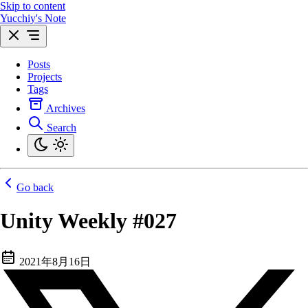
Skip to content
Yucchiy's Note
Posts
Projects
Tags
Archives
Search
Go back
Unity Weekly #027
2021年8月16日