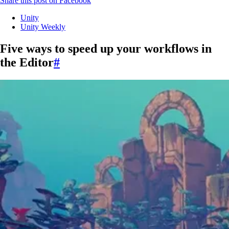
Share this post on Facebook
Unity
Unity Weekly
Five ways to speed up your workflows in
the Editor
#