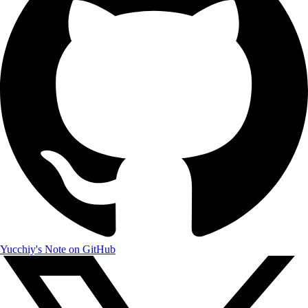
Yucchiy's Note on GitHub