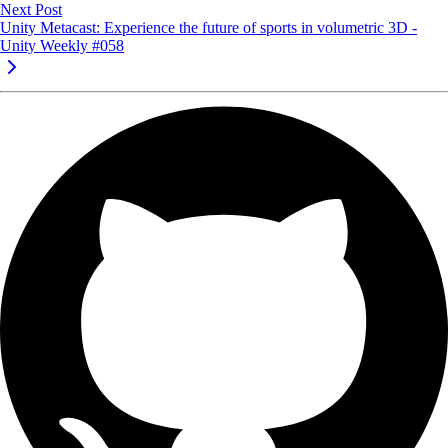
Next Post
Unity Metacast: Experience the future of sports in volumetric 3D -
Unity Weekly #058