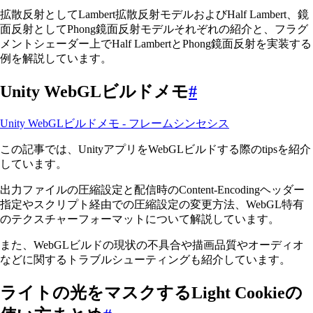
拡散反射としてLambert拡散反射モデルおよびHalf Lambert、鏡
面反射としてPhong鏡面反射モデルそれぞれの紹介と、フラグ
メントシェーダー上でHalf LambertとPhong鏡面反射を実装する
例を解説しています。
Unity WebGLビルドメモ
#
Unity WebGLビルドメモ - フレームシンセシス
この記事では、UnityアプリをWebGLビルドする際のtipsを紹介
しています。
出力ファイルの圧縮設定と配信時のContent-Encodingヘッダー
指定やスクリプト経由での圧縮設定の変更方法、WebGL特有
のテクスチャーフォーマットについて解説しています。
また、WebGLビルドの現状の不具合や描画品質やオーディオ
などに関するトラブルシューティングも紹介しています。
ライトの光をマスクするLight Cookieの