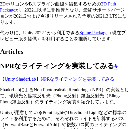
2DポリゴンやBスプライン曲線を編集するための
2D Path
Package
が、2022.1以降に非推奨となり、最終サポートバージ
ョンが2021.2および今後リリースされる予定の2021.3 LTSにな
ります。
代わりに、Unity 2022.1から利用できる
Spline Package
（現在プ
レビュー版を提供）を利用することを推奨しています。
Articles
NPRなライティングを実装してみる
#
【Unity ShaderLab】NPRなライティングを実装してみる
ShaderLabによるNon Photorealtstic Rendering（NPR）の実装とし
て、環境光と拡散反射光（Phong反射）鏡面反射光（Bling-
Phong鏡面反射）のライティング実装を紹介しています。
Unityが用意しているPoint LightやDirectional Lightなどの標準の
ライトを利用するために、それぞれのライトを計算するパス
（ForwardBaseとForwardAdd）や複数パス間のライティングの