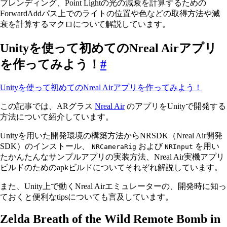
ブレンディング、Point Lightの光の減衰を計算するための
ForwardAddパス上でのライトの位置や色などの取得方法や減
衰を計算するマクロについて解説しています。
Unityを使って初めてのNreal Airアプリ
を作ってみよう！
#
Unityを使って初めてのNreal Airアプリを作ってみよう！
この記事では、ARグラス
Nreal Air
のアプリをUnityで開発する
方法について紹介しています。
Unityを用いた開発環境の構築方法からNRSDK（Nreal Air開発
SDK）のインストール、
および
を用い
NRCameraRig
NRInput
たかんたんなサンプルアプリの実装方法、Nreal Air実機アプリ
ビルドのためのapkビルドについてそれぞれ解説しています。
また、Unity上で動くNreal Airエミュレーターの、開発時に知っ
ておくと便利なtipsについても言及しています。
Zelda Breath of the Wild Remote Bomb in