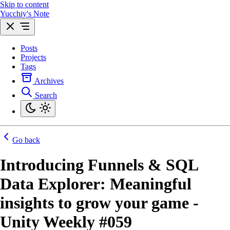
Skip to content
Yucchiy's Note
Posts
Projects
Tags
Archives
Search
Go back
Introducing Funnels & SQL
Data Explorer: Meaningful
insights to grow your game -
Unity Weekly #059