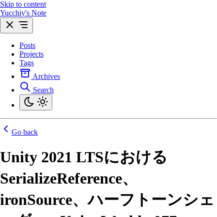
Skip to content
Yucchiy's Note
Posts
Projects
Tags
Archives
Search
Go back
Unity 2021 LTSにおける
SerializeReference、
ironSource、ハーフトーンシェ