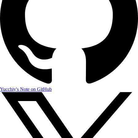
Yucchiy's Note on GitHub