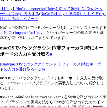
【Unity】NuGet importer for Unityを使って簡単にNuGetパッケ
ージをUnityに導入する(NuGetForUnityの後継者になりうるか) -
はなちるのマイノート
NuGetに公開されているパッケージをUnityにインストールする
「
NuGet importer for Unity
」というパッケージの導入方法と基
本的な使い方についてまとめています。
macOSでバックグラウンド(非フォーカス)時にキー
ボードの入力を受け取る
#
[Unity]macOSでバックグラウンド(非フォーカス)時にキーボー
ドの入力を受け取る - Qiita
macOSで、バックグラウンド中でもキーボード入力を受け取
る、Unityネイティブプラグインの実装方法について紹介して
います。
をSwiftで呼び出すネイテ
NSEvent.addGlobalMonitorForEvents
ィブプラグインの実装方法からUnityから呼び出すためのイン
ターフェイスの定義、Swiftのネイティブプラグインを.bundle