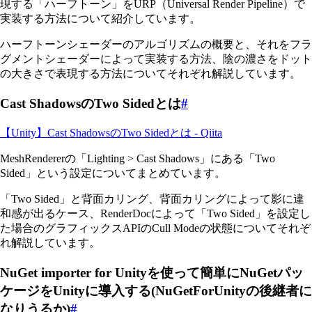
現する「ハーフトーン」をURP（Universal Render Pipeline）で
実装する方法について紹介しています。
ハーフトーンシェーダーのアルゴリズムの概要と、それをフラ
グメントシェーダーによって実装する方法、陰の濃さをドット
の大きさで表現する方法についてそれぞれ解説しています。
Cast ShadowsのTwo Sidedとは
#
【Unity】Cast ShadowsのTwo Sidedとは - Qiita
MeshRendererの「Lighting > Cast Shadows」にある「Two
Sided」という設定についてまとめています。
「Two Sided」と背面カリング、背面カリングによって影に違
和感が出るケース、RenderDocによって「Two Sided」を設定し
た場合のグラフィックスAPIのCull Modeの状態についてそれぞ
れ解説しています。
NuGet importer for Unityを使って簡単にNuGetパッ
ケージをUnityに導入する(NuGetForUnityの後継者に
なりうるか)
#