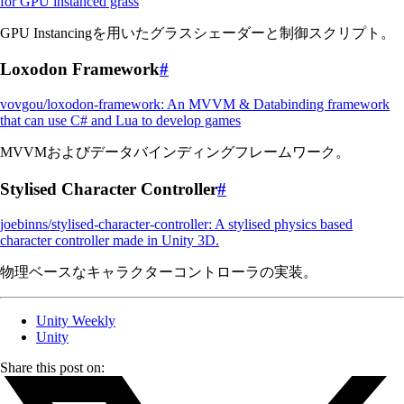
for GPU instanced grass
GPU Instancingを用いたグラスシェーダーと制御スクリプト。
Loxodon Framework
#
vovgou/loxodon-framework: An MVVM & Databinding framework
that can use C# and Lua to develop games
MVVMおよびデータバインディングフレームワーク。
Stylised Character Controller
#
joebinns/stylised-character-controller: A stylised physics based
character controller made in Unity 3D.
物理ベースなキャラクターコントローラの実装。
Unity Weekly
Unity
Share this post on: