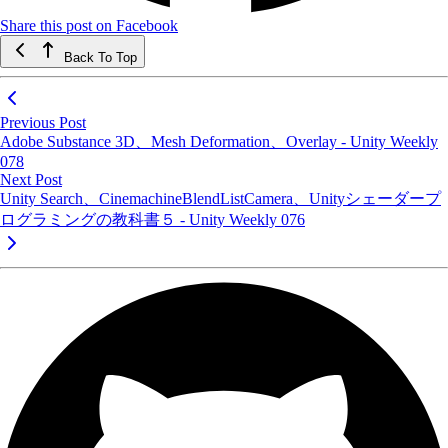
Share this post on Facebook
Back To Top
Previous Post
Adobe Substance 3D、Mesh Deformation、Overlay - Unity Weekly
078
Next Post
Unity Search、CinemachineBlendListCamera、Unityシェーダープ
ログラミングの教科書５ - Unity Weekly 076