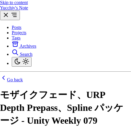
Skip to content
Yucchiy's Note
Posts
Projects
Tags
Archives
Search
Go back
モザイクフェード、URP
Depth Prepass、Spline パッケ
ージ - Unity Weekly 079