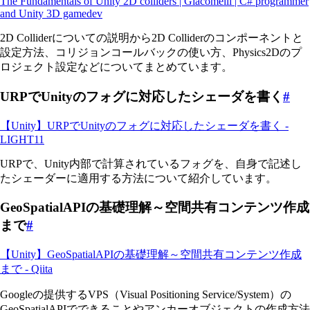
The Fundamentals of Unity 2D colliders | Giacomelli | C# programmer
and Unity 3D gamedev
2D Colliderについての説明から2D Colliderのコンポーネントと
設定方法、コリジョンコールバックの使い方、Physics2Dのプ
ロジェクト設定などについてまとめています。
URPでUnityのフォグに対応したシェーダを書く
#
【Unity】URPでUnityのフォグに対応したシェーダを書く -
LIGHT11
URPで、Unity内部で計算されているフォグを、自身で記述し
たシェーダーに適用する方法について紹介しています。
GeoSpatialAPIの基礎理解～空間共有コンテンツ作成
まで
#
【Unity】GeoSpatialAPIの基礎理解～空間共有コンテンツ作成
まで - Qiita
Googleの提供するVPS（Visual Positioning Service/System）の
GeoSpatialAPIでできることやアンカーオブジェクトの作成方法