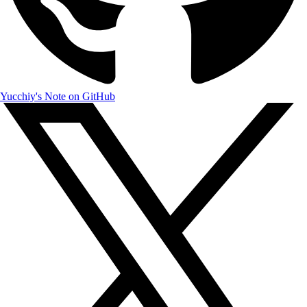
Yucchiy's Note on GitHub