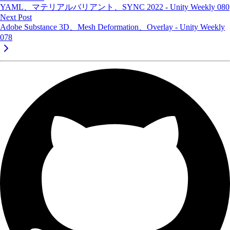
YAML、マテリアルバリアント、SYNC 2022 - Unity Weekly 080
Next Post
Adobe Substance 3D、Mesh Deformation、Overlay - Unity Weekly
078