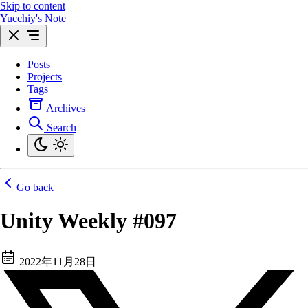
Skip to content
Yucchiy's Note
Posts
Projects
Tags
Archives
Search
Go back
Unity Weekly #097
2022年11月28日