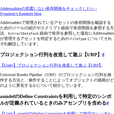
Addressablesの意図しない依存関係をチェックしたい -
Synamon’s Engineer blog
Addressablesで管理されているアセットの依存関係を確認する
ためのツールの紹介やスクリプト経由で依存関係を参照する方
法、
経由で依存を参照した場合にAddressables
ExtractDataTask
が管理するアセットを特定するための
についてそれ
FileType
ぞれ解説しています。
プロジェクション行列を改造して遊ぶ【URP】
#
【Unity】プロジェクション行列を改造して遊ぶ【URP】
Universal Render Pipeline（URP）のプロジェクション行列を操
作する方法と、操作することによってオブジェクトの描画がど
のように変化するかについて紹介しています。
asmdefのDefine Constraintsを利用して特定のシンボ
ルが定義されているときのみアセンブリを含める
#
【Unity】asmdefのDefine Constraintsを利用して特定のシンボル