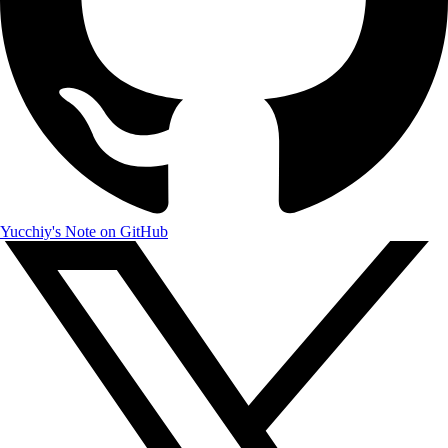
Yucchiy's Note on GitHub