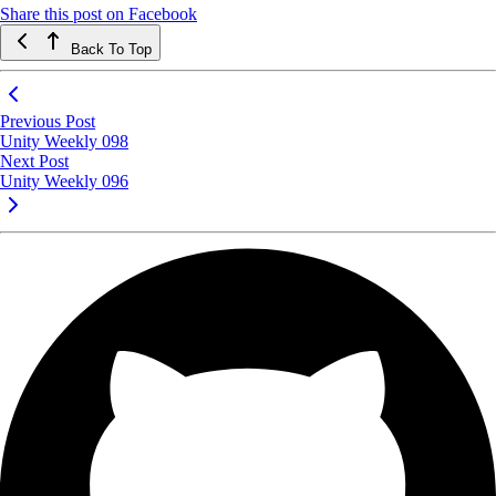
Share this post on Facebook
Back To Top
Previous Post
Unity Weekly 098
Next Post
Unity Weekly 096